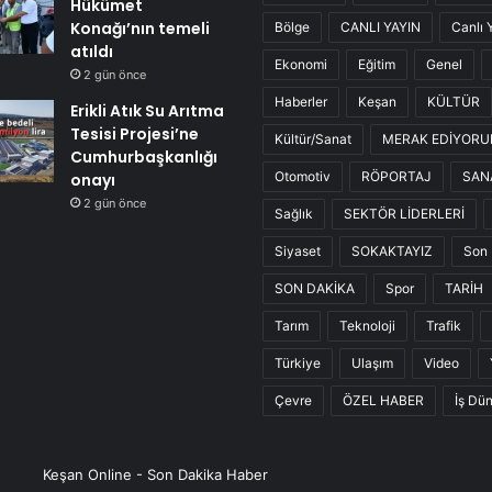
Hükümet
Konağı’nın temeli
Bölge
CANLI YAYIN
Canlı 
atıldı
Ekonomi
Eğitim
Genel
2 gün önce
Haberler
Keşan
KÜLTÜR
Erikli Atık Su Arıtma
Tesisi Projesi’ne
Kültür/Sanat
MERAK EDİYOR
Cumhurbaşkanlığı
Otomotiv
RÖPORTAJ
SAN
onayı
2 gün önce
Sağlık
SEKTÖR LİDERLERİ
Siyaset
SOKAKTAYIZ
Son 
SON DAKİKA
Spor
TARİH
Tarım
Teknoloji
Trafik
Türkiye
Ulaşım
Video
Çevre
ÖZEL HABER
İş Dü
Keşan Online - Son Dakika Haber