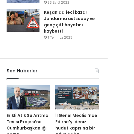
23 Eylül 2022
Keşan’da feci kaza!
Jandarma astsubay ve
genç çift hayatını
kaybetti
1 Temmuz 2025
Son Haberler
Erikli Atık Su Arıtma
İl Genel Meclisi’nde
Tesisi Projesi’ne
Edirne’yi deniz
Cumhurbaşkanlığı
hudut kapısına bir