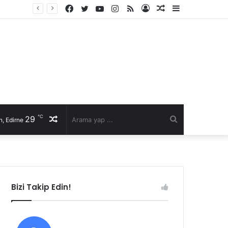
Facebook
Twitter
YouTube
Instagram
RSS
Kayıt
Rastgele
Kenar
Ol
Makale
Bölmesi
℃
29
Rastgele
Arama
, Edirne
Makale
yap
...
Bizi Takip Edin!