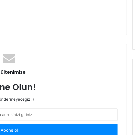
Bültenimize
ne Olun!
ndermeyeceğiz :)