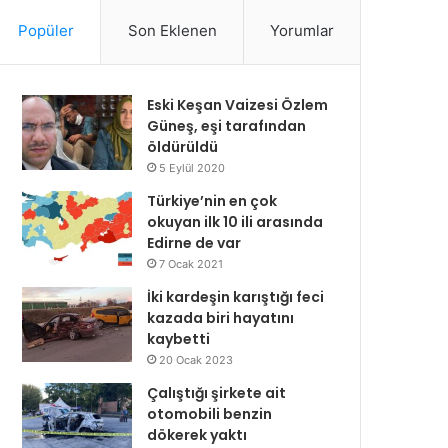
Popüler
Son Eklenen
Yorumlar
Eski Keşan Vaizesi Özlem
Güneş, eşi tarafından
öldürüldü
5 Eylül 2020
Türkiye’nin en çok
okuyan ilk 10 ili arasında
Edirne de var
7 Ocak 2021
İki kardeşin karıştığı feci
kazada biri hayatını
kaybetti
20 Ocak 2023
Çalıştığı şirkete ait
otomobili benzin
dökerek yaktı