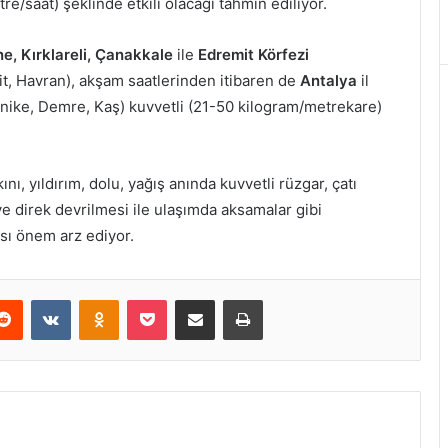
re/saat) şeklinde etkili olacağı tahmin ediliyor.
ne, Kırklareli, Çanakkale
ile
Edremit Körfezi
t, Havran), akşam saatlerinden itibaren de
Antalya
il
Finike, Demre, Kaş) kuvvetli (21-50 kilogram/metrekare)
, yıldırım, dolu, yağış anında kuvvetli rüzgar, çatı
e direk devrilmesi ile ulaşımda aksamalar gibi
ası önem arz ediyor.
erest
Reddit
VKontakte
Odnoklassniki
Pocket
E-Posta ile paylaş
Yazdır