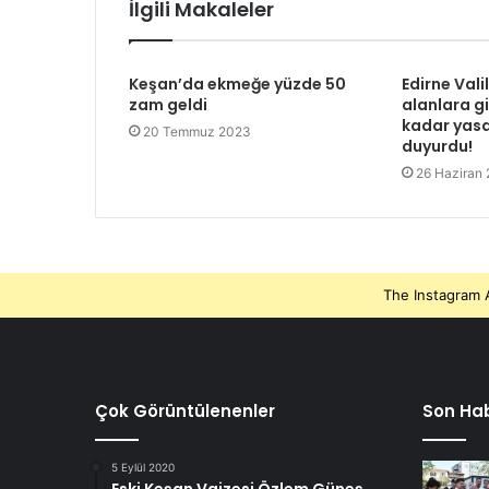
İlgili Makaleler
Keşan’da ekmeğe yüzde 50
Edirne Vali
zam geldi
alanlara gi
kadar yasa
20 Temmuz 2023
duyurdu!
26 Haziran
The Instagram A
Çok Görüntülenenler
Son Hab
5 Eylül 2020