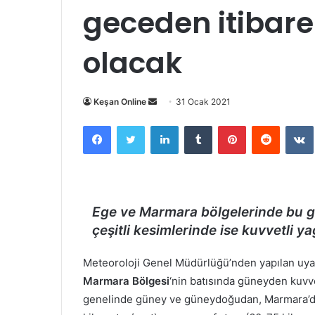
geceden itibare
olacak
Bir
Keşan Online
31 Ocak 2021
e-
Facebook
Twitter
LinkedIn
Tumblr
Pinterest
Reddit
posta
göndermek
Ege ve Marmara bölgelerinde bu ge
çeşitli kesimlerinde ise kuvvetli y
Meteoroloji Genel Müdürlüğü’nden yapılan uyar
Marmara Bölgesi
‘nin batısında güneyden kuvv
genelinde güney ve güneydoğudan, Marmara’da