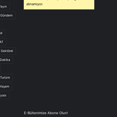
alınamıyor.
Yayın
Gündem
UM
AT
Sektörel
Dakika
Turizm
Yaşam
nyası
E-Bültenimize Abone Olun!