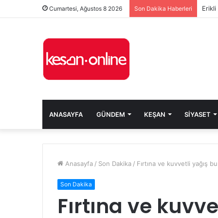
Erikl
Cumartesi, Ağustos 8 2026
Son Dakika Haberleri
ANASAYFA
GÜNDEM
KEŞAN
SIYASET
Anasayfa
/
Son Dakika
/
Fırtına ve kuvvetli yağış b
Son Dakika
Fırtına ve kuvve