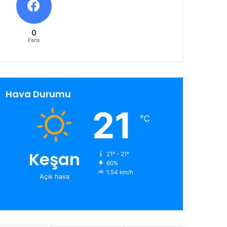
0
Fans
Hava Durumu
21
℃
Keşan
21º - 21º
60%
1.54 km/h
Açık hava