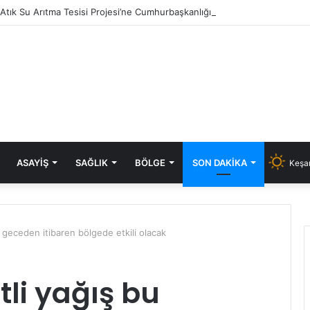
i Atık Su Arıtma Tesisi Projesi’ne Cumhurbaşkanlığı onayı
ASAYIŞ
SAĞLIK
BÖLGE
SON DAKIKA
Keşan
u geceden itibaren bölgede etkili olacak
tli yağış bu