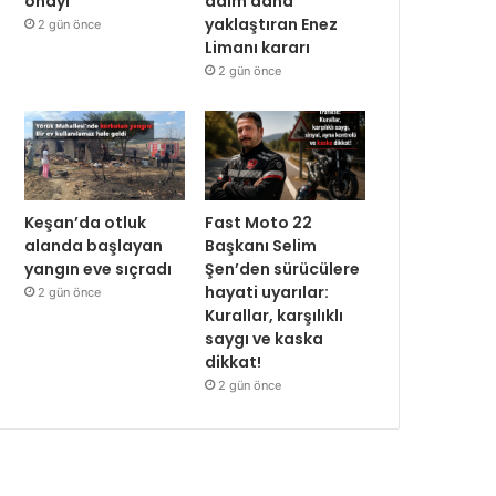
onayı
adım daha
yaklaştıran Enez
2 gün önce
Limanı kararı
2 gün önce
Keşan’da otluk
Fast Moto 22
alanda başlayan
Başkanı Selim
yangın eve sıçradı
Şen’den sürücülere
hayati uyarılar:
2 gün önce
Kurallar, karşılıklı
saygı ve kaska
dikkat!
2 gün önce