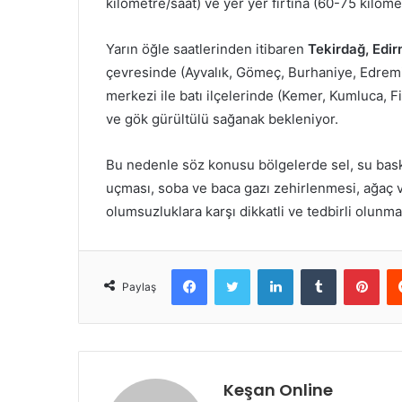
kilometre/saat) ve yer yer fırtına (60-75 kilomet
Yarın öğle saatlerinden itibaren
Tekirdağ, Edir
çevresinde (Ayvalık, Gömeç, Burhaniye, Edremi
merkezi ile batı ilçelerinde (Kemer, Kumluca, 
ve gök gürültülü sağanak bekleniyor.
Bu nedenle söz konusu bölgelerde sel, su baskını
uçması, soba ve baca gazı zehirlenmesi, ağaç v
olumsuzluklara karşı dikkatli ve tedbirli olunm
Facebook
Twitter
LinkedIn
Tumblr
Pint
Paylaş
Keşan Online