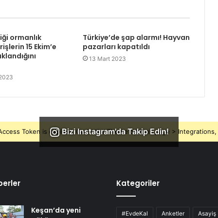
liği ormanlık
Türkiye’de şap alarmı! Hayvan
rişlerin 15 Ekim’e
pazarları kapatıldı
klandığını
13 Mart 2023
 2023
Bizi Instagram'da Takip Edin!
ccess Token is expired, Go to the Theme options page > Integrations, t
erler
Kategoriler
Keşan’da yeni
#EvdeKal
Anketler
Asayiş