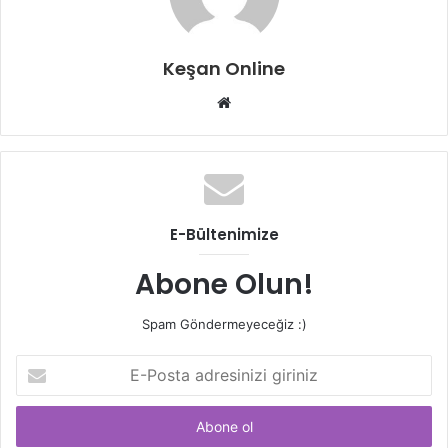
Keşan Online
Web
sitesi
E-Bültenimize
Abone Olun!
Spam Göndermeyeceğiz :)
E-
Posta
adresinizi
giriniz