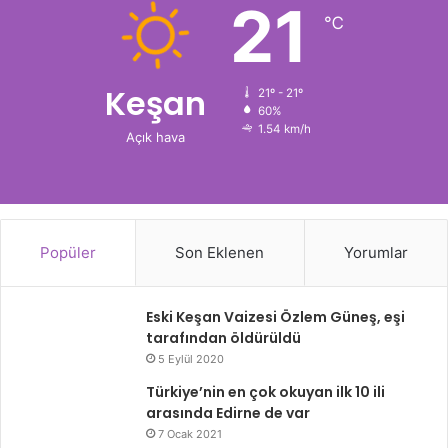
21
℃
Keşan
21º - 21º
60%
1.54 km/h
Açık hava
Popüler
Son Eklenen
Yorumlar
Eski Keşan Vaizesi Özlem Güneş, eşi
tarafından öldürüldü
5 Eylül 2020
Türkiye’nin en çok okuyan ilk 10 ili
arasında Edirne de var
7 Ocak 2021