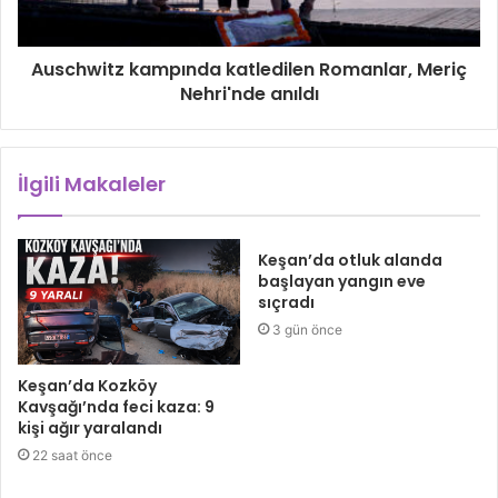
Auschwitz kampında katledilen Romanlar, Meriç
Nehri'nde anıldı
İlgili Makaleler
Keşan’da otluk alanda
başlayan yangın eve
sıçradı
3 gün önce
Keşan’da Kozköy
Kavşağı’nda feci kaza: 9
kişi ağır yaralandı
22 saat önce