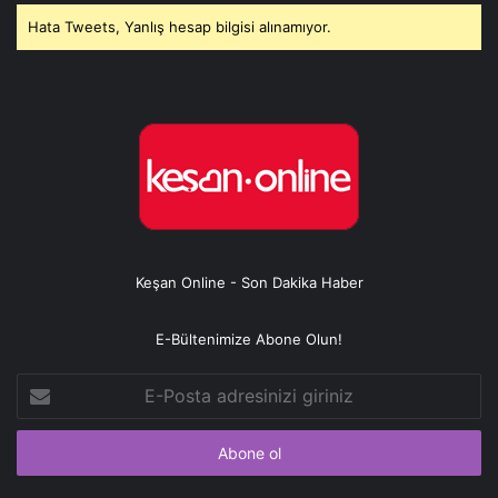
Hata Tweets, Yanlış hesap bilgisi alınamıyor.
Keşan Online - Son Dakika Haber
E-Bültenimize Abone Olun!
E-
Posta
adresinizi
giriniz