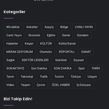
Kategoriler
#EvdeKal
Anketler
Asayiş
Bölge
CANLI YAYIN
Canlı Yayın
Ekonomi
Eğitim
Genel
Gündem
Haberler
Keşan
KÜLTÜR
Kültür/Sanat
MERAK EDİYORUM
Otomotiv
RÖPORTAJ
SANAT
Sağlık
SEKTÖR LİDERLERİ
Sektörel
Siyaset
SOKAKTAYIZ
Son Dakika
SON DAKİKA
Spor
TARİH
Tarım
Teknoloji
Trafik
Turizm
Türkiye
Ulaşım
Video
Yaşam
Çevre
ÖZEL HABER
İş Dünyası
Bizi Takip Edin!