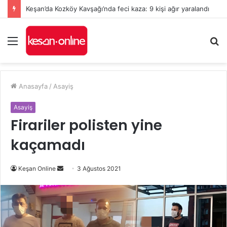
Keşan’da Kozköy Kavşağı’nda feci kaza: 9 kişi ağır yaralandı
Menü
A
y
...
Anasayfa
/
Asayiş
Asayiş
Firariler polisten yine
kaçamadı
Bir
Keşan Online
3 Ağustos 2021
e-
posta
göndermek