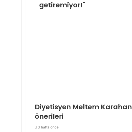
getiremiyor!"
Diyetisyen Meltem Karahan
önerileri
3 hafta önce