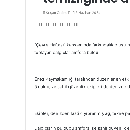
Bir
Keşan Online
5 Haziran 2024
e-
Facebook
Twitter
LinkedIn
Tumblr
Pinterest
Reddit
VKontakte
Odnoklassniki
Pocket
Messenger
Messenger
WhatsApp
Telegram
posta
göndermek
“Çevre Haftası” kapsamında farkındalık oluştu
toplayan dalgıçlar amfora buldu.
Enez Kaymakamlığı tarafından düzenlenen etkin
5 dalgıç ve sahil güvenlik ekipleri de denizde di
Ekipler, denizden lastik, yıpranmış ağ, tekne par
Dalgıçların bulduğu amfora ise sahil güvenlik ek