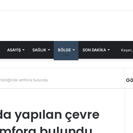
ASAYIŞ
SAĞLIK
BÖLGE
SON DAKIKA
Keşan,
Gö
emizliğinde amfora bulundu
da yapılan çevre
amfora bulundu