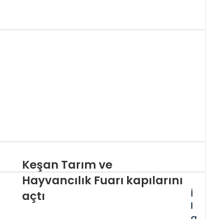
Keşan Tarım ve
Hayvancılık Fuarı kapılarını
İ
açtı
l
g