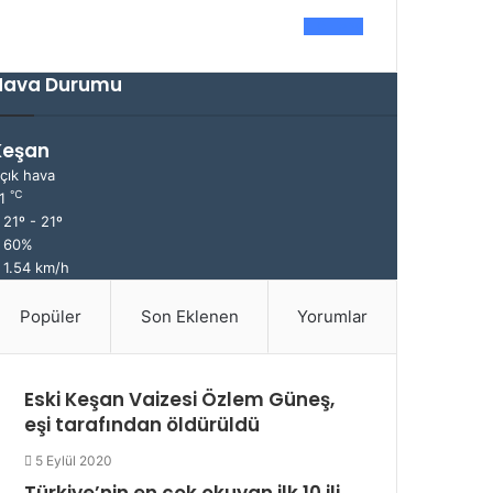
0
Fans
Hava Durumu
Keşan
çık hava
℃
21
21º - 21º
60%
1.54 km/h
Popüler
Son Eklenen
Yorumlar
Eski Keşan Vaizesi Özlem Güneş,
eşi tarafından öldürüldü
5 Eylül 2020
Türkiye’nin en çok okuyan ilk 10 ili