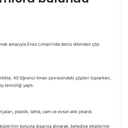
rmak amacıyla Enez Limanı’nda deniz dibinden çöp
likte, 40 öğrenci liman çevresindeki çöpleri toplarken,
p temizliği yaptı.
çaları, plastik, tahta, cam ve evsel atık çıkardı.
iplerinin botuyla dışarıya alınarak, belediye ekiplerine