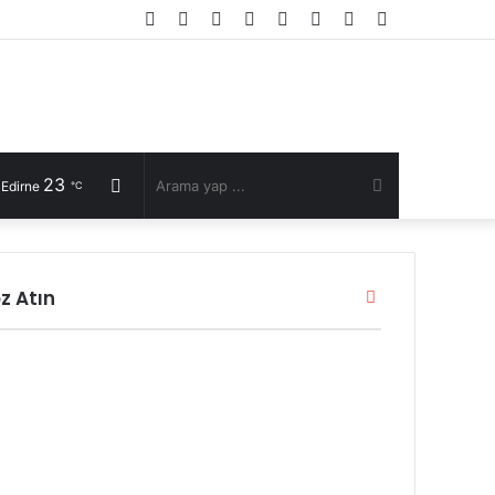
Facebook
Twitter
YouTube
Instagram
RSS
Kayıt
Rastgele
Kenar
Ol
Makale
Bölmesi
23
Rastgele
Arama
 Edirne
℃
Makale
yap
z Atın
Kapalı
...