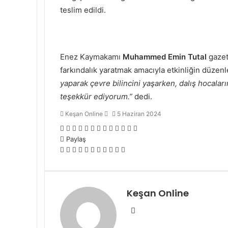
teslim edildi.
Enez Kaymakamı
Muhammed Emin Tutal
gazet
farkındalık yaratmak amacıyla etkinliğin düzenl
yaparak çevre bilincini yaşarken, dalış hocalar
teşekkür ediyorum.”
dedi.
Bir
Keşan Online
5 Haziran 2024
e-
Facebook
Twitter
LinkedIn
Tumblr
Pinterest
Reddit
VKontakte
Odnoklassniki
Pocket
Messenger
Messenger
WhatsApp
Telegram
posta
Paylaş
göndermek
Facebook
Twitter
LinkedIn
Tumblr
Pinterest
Reddit
VKontakte
Odnoklassniki
Pocket
E-
Yazdır
Posta
ile
paylaş
Keşan Online
Web
sitesi