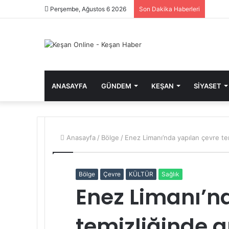
Perşembe, Ağustos 6 2026
Son Dakika Haberleri
ANASAYFA
GÜNDEM
KEŞAN
SIYASET
Anasayfa
/
Bölge
/
Enez Limanı’nda yapılan çevre t
Bölge
Çevre
KÜLTÜR
Sağlık
Enez Limanı’n
temizliğinde 