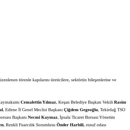
lenen törenle kapılarını üreticilere, sektörün bileşenlerine ve
n Kaymakamı
Cemalettin Yılmaz
, Keşan Belediye Başkan Vekili
Rasim
al
, Edirne İl Genel Meclisi Başkanı
Çiğdem
Gegeoğlu
, Tekirdağ TSO
Borsası Başkanı
Necmi Kaymaz
, İpsala Ticaret Borsası Yönetim
en
, Renkli Fuarcılık Sorumlusu
Önder Harbili
, esnaf odası