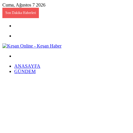
Cuma, Ağustos 7 2026
Son Dakika Haberleri
Kayıt
Ol
Menü
Arama
yap
ANASAYFA
...
GÜNDEM