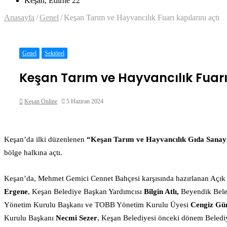
Keşan, Edirne
22
...
Anasayfa
/
Genel
/
Keşan Tarım ve Hayvancılık Fuarı kapılarını açtı
Genel
Sektörel
Keşan Tarım ve Hayvancılık Fuarı 
Bir
Keşan Online
5 Haziran 2024
e-
posta
Facebook
Twitter
LinkedIn
Tumblr
Pinterest
Reddit
VKontakte
Odnoklassniki
Pocket
Messenger
Messenger
WhatsApp
Telegram
göndermek
Keşan’da ilki düzenlenen
“Keşan Tarım ve Hayvancılık Gıda Sanayi
bölge halkına açtı.
Keşan’da, Mehmet Gemici Cennet Bahçesi karşısında hazırlanan Açık 
Ergene
, Keşan Belediye Başkan Yardımcısı
Bilgin Atlı,
Beyendik Bele
Yönetim Kurulu Başkanı ve TOBB Yönetim Kurulu Üyesi
Cengiz Gü
Kurulu Başkanı
Necmi
Sezer
, Keşan Belediyesi önceki dönem Beled