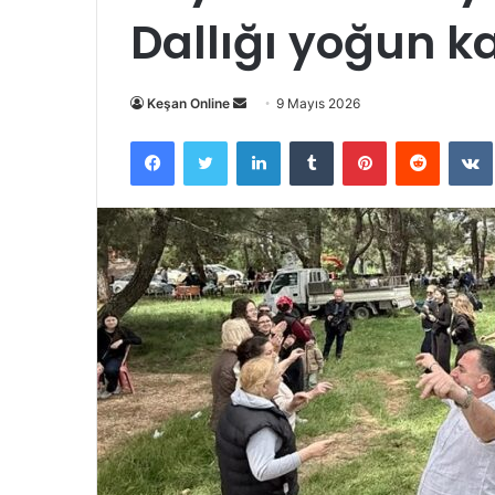
Dallığı yoğun ka
Bir
Keşan Online
9 Mayıs 2026
e-
Facebook
Twitter
LinkedIn
Tumblr
Pinterest
Reddit
posta
göndermek