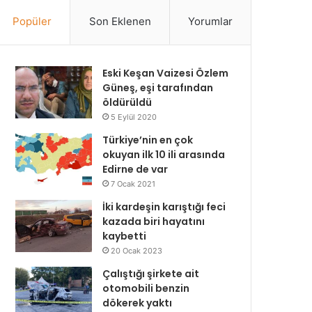
Popüler
Son Eklenen
Yorumlar
Eski Keşan Vaizesi Özlem
Güneş, eşi tarafından
öldürüldü
5 Eylül 2020
Türkiye’nin en çok
okuyan ilk 10 ili arasında
Edirne de var
7 Ocak 2021
İki kardeşin karıştığı feci
kazada biri hayatını
kaybetti
20 Ocak 2023
Çalıştığı şirkete ait
otomobili benzin
dökerek yaktı