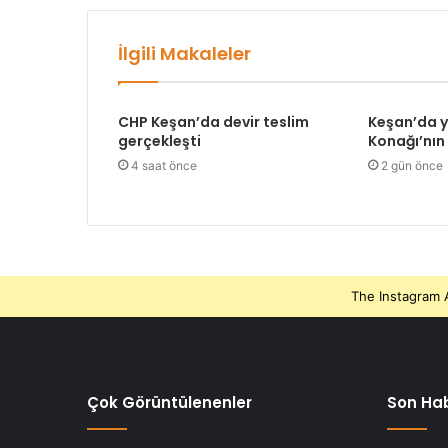
İlgili Makaleler
CHP Keşan’da devir teslim
Keşan’da 
gerçekleşti
Konağı’nın 
4 saat önce
2 gün önce
The Instagram A
Çok Görüntülenenler
Son Hab