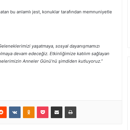
latan bu anlamlı jest, konuklar tarafından memnuniyetle
Geleneklerimizi yaşatmaya, sosyal dayanışmamızı
olmaya devam edeceğiz. Etkinliğimize katılım sağlayan
nelerimizin Anneler Günü’nü şimdiden kutluyoruz.”
erest
Reddit
VKontakte
Odnoklassniki
Pocket
E-Posta ile paylaş
Yazdır