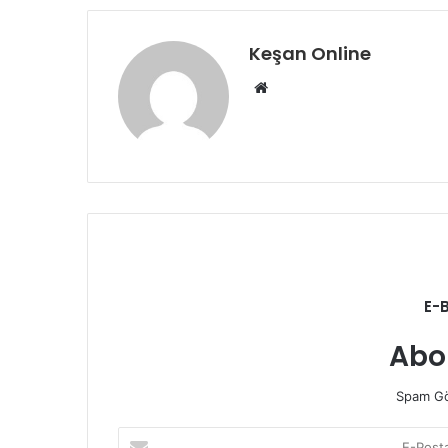
Keşan Online
Web
sitesi
E-
Abo
Spam Gö
E-