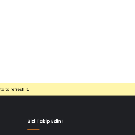
o to refresh it.
Bizi Takip Edin!