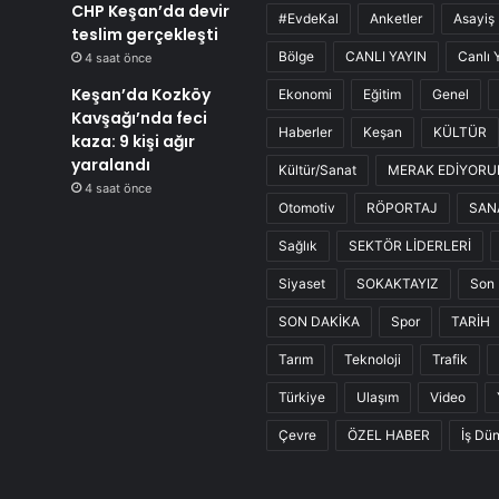
CHP Keşan’da devir
#EvdeKal
Anketler
Asayiş
teslim gerçekleşti
Bölge
CANLI YAYIN
Canlı 
4 saat önce
Keşan’da Kozköy
Ekonomi
Eğitim
Genel
Kavşağı’nda feci
Haberler
Keşan
KÜLTÜR
kaza: 9 kişi ağır
yaralandı
Kültür/Sanat
MERAK EDİYOR
4 saat önce
Otomotiv
RÖPORTAJ
SAN
Sağlık
SEKTÖR LİDERLERİ
Siyaset
SOKAKTAYIZ
Son 
SON DAKİKA
Spor
TARİH
Tarım
Teknoloji
Trafik
Türkiye
Ulaşım
Video
Çevre
ÖZEL HABER
İş Dü