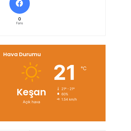
0
Fans
Hava Durumu
21
℃
Keşan
21º - 21º
60%
1.54 km/h
Açık hava