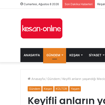
Keşan
Cumartesi, Ağustos 8 2026
Son Dakika Haberleri
ANASAYFA
GÜNDEM
KEŞAN
SIYASET
Anasayfa
/
Gündem
/
Keyifli anların yaşandığı Meci
Gündem
Keşan
KÜLTÜR
Yaşam
Keyifli anların