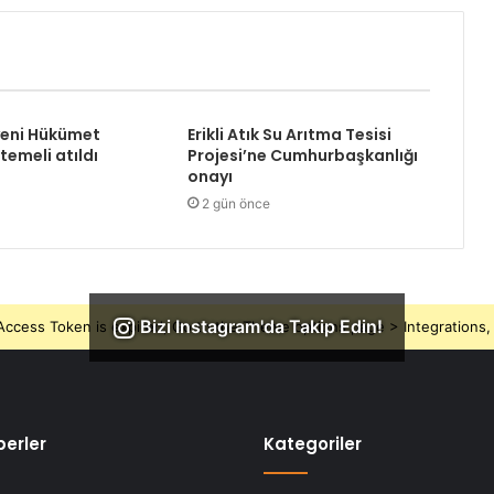
yeni Hükümet
Erikli Atık Su Arıtma Tesisi
temeli atıldı
Projesi’ne Cumhurbaşkanlığı
onayı
2 gün önce
Bizi Instagram'da Takip Edin!
ccess Token is expired, Go to the Theme options page > Integrations, t
erler
Kategoriler