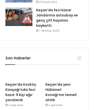
23 Eylül 2022
Keşan’da feci kaza!
Jandarma astsubay ve
genç çift hayatını
kaybetti
1 Temmuz 2025
Son Haberler
Keşan’da Kozköy
Keşan’da yeni
Kavşağı’nda feci
Hükümet
kaza: 9 kişi ağır
Konağı’nın temeli
yaralandı
atıldı
4 saat önce
2 gün önce