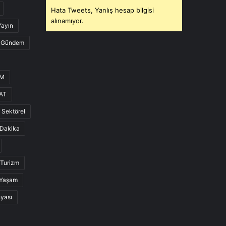
Hata Tweets, Yanlış hesap bilgisi
alınamıyor.
Yayın
Gündem
UM
AT
Sektörel
Dakika
Turizm
Yaşam
nyası