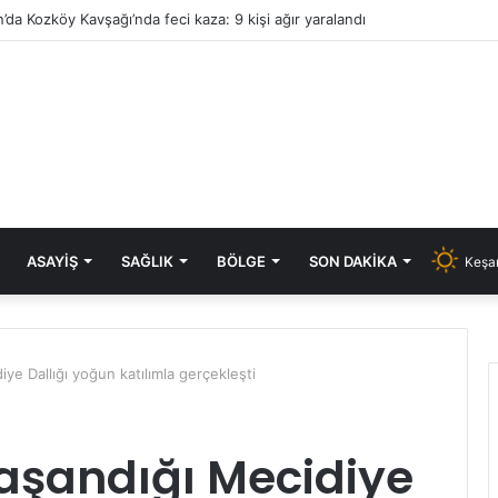
’da Kozköy Kavşağı’nda feci kaza: 9 kişi ağır yaralandı
ASAYIŞ
SAĞLIK
BÖLGE
SON DAKIKA
Keşan
diye Dallığı yoğun katılımla gerçekleşti
 yaşandığı Mecidiye