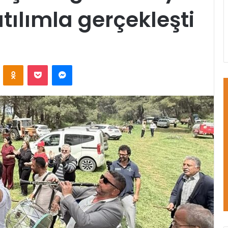
tılımla gerçekleşti
VKontakte
Odnoklassniki
Pocket
Messenger