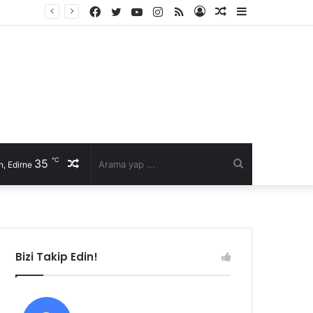
Facebook
Twitter
YouTube
Instagram
RSS
Kayıt
Rastgele
Kenar
Ol
Makale
Bölmesi
℃
35
Rastgele
Arama
, Edirne
Makale
yap
...
Bizi Takip Edin!