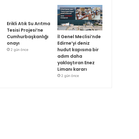
Erikli Atık Su Arıtma
Tesisi Projesi’ne
İl Genel Meclisi’nde
Cumhurbaşkanlığı
Edirne’yi deniz
onayı
hudut kapısına bir
2 gün önce
adım daha
yaklaştıran Enez
Limanı kararı
2 gün önce