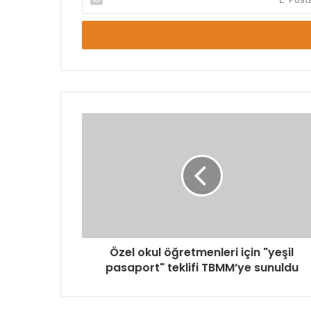
Posta
adresinizi
giriniz
Özel okul öğretmenleri için "yeşil
pasaport" teklifi TBMM’ye sunuldu