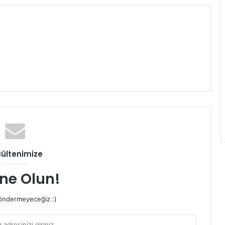
Bültenimize
ne Olun!
ndermeyeceğiz :)