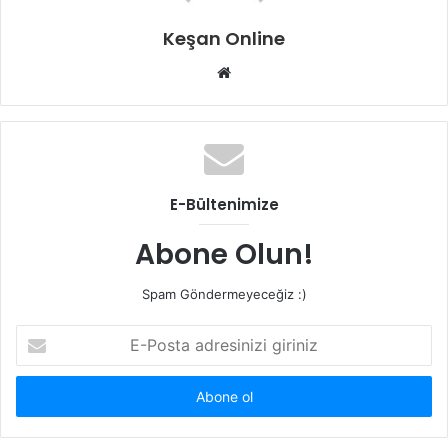
Keşan Online
Web
sitesi
E-Bültenimize
Abone Olun!
Spam Göndermeyeceğiz :)
E-
Posta
adresinizi
giriniz