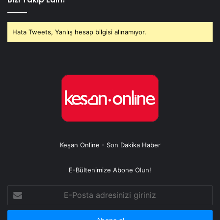
Hata Tweets, Yanlış hesap bilgisi alınamıyor.
Keşan Online - Son Dakika Haber
E-Bültenimize Abone Olun!
E-
Posta
adresinizi