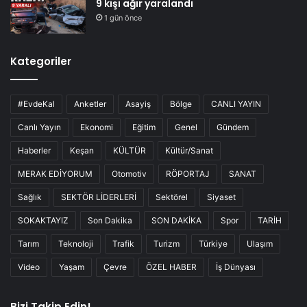
9 kişi ağır yaralandı
1 gün önce
Kategoriler
#EvdeKal
Anketler
Asayiş
Bölge
CANLI YAYIN
Canlı Yayın
Ekonomi
Eğitim
Genel
Gündem
Haberler
Keşan
KÜLTÜR
Kültür/Sanat
MERAK EDİYORUM
Otomotiv
RÖPORTAJ
SANAT
Sağlık
SEKTÖR LİDERLERİ
Sektörel
Siyaset
SOKAKTAYIZ
Son Dakika
SON DAKİKA
Spor
TARİH
Tarım
Teknoloji
Trafik
Turizm
Türkiye
Ulaşım
Video
Yaşam
Çevre
ÖZEL HABER
İş Dünyası
Bizi Takip Edin!