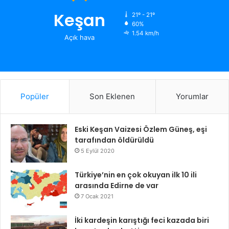
Keşan
21º - 21º
60%
1.54 km/h
Açık hava
Popüler
Son Eklenen
Yorumlar
Eski Keşan Vaizesi Özlem Güneş, eşi
tarafından öldürüldü
5 Eylül 2020
Türkiye’nin en çok okuyan ilk 10 ili
arasında Edirne de var
7 Ocak 2021
İki kardeşin karıştığı feci kazada biri