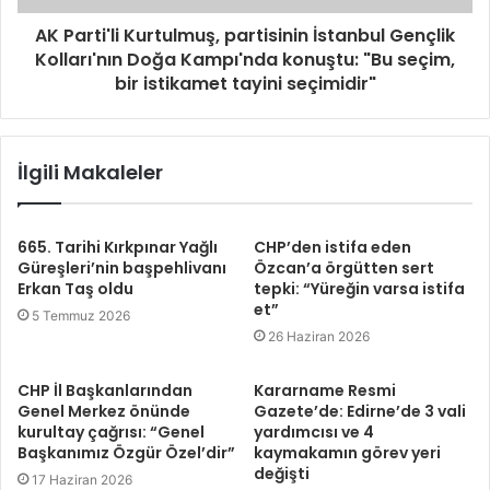
AK Parti'li Kurtulmuş, partisinin İstanbul Gençlik
Kolları'nın Doğa Kampı'nda konuştu: "Bu seçim,
bir istikamet tayini seçimidir"
İlgili Makaleler
665. Tarihi Kırkpınar Yağlı
CHP’den istifa eden
Güreşleri’nin başpehlivanı
Özcan’a örgütten sert
Erkan Taş oldu
tepki: “Yüreğin varsa istifa
et”
5 Temmuz 2026
26 Haziran 2026
CHP İl Başkanlarından
Kararname Resmi
Genel Merkez önünde
Gazete’de: Edirne’de 3 vali
kurultay çağrısı: “Genel
yardımcısı ve 4
Başkanımız Özgür Özel’dir”
kaymakamın görev yeri
değişti
17 Haziran 2026