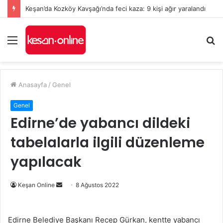
Keşan’da Kozköy Kavşağı’nda feci kaza: 9 kişi ağır yaralandı
Menü
A
y
...
Anasayfa
/
Genel
Genel
Edirne’de yabancı dildeki
tabelalarla ilgili düzenleme
yapılacak
Bir
Keşan Online
8 Ağustos 2022
e-
posta
Edirne Belediye Başkanı Recep Gürkan, kentte yabancı
göndermek