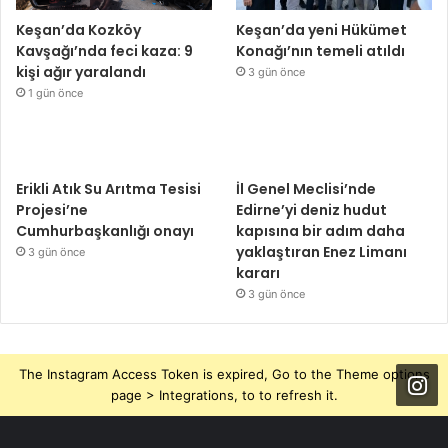
Keşan’da Kozköy
Keşan’da yeni Hükümet
Kavşağı’nda feci kaza: 9
Konağı’nın temeli atıldı
kişi ağır yaralandı
3 gün önce
1 gün önce
Erikli Atık Su Arıtma Tesisi
İl Genel Meclisi’nde
Projesi’ne
Edirne’yi deniz hudut
Cumhurbaşkanlığı onayı
kapısına bir adım daha
yaklaştıran Enez Limanı
3 gün önce
kararı
3 gün önce
The Instagram Access Token is expired, Go to the Theme options
page > Integrations, to to refresh it.