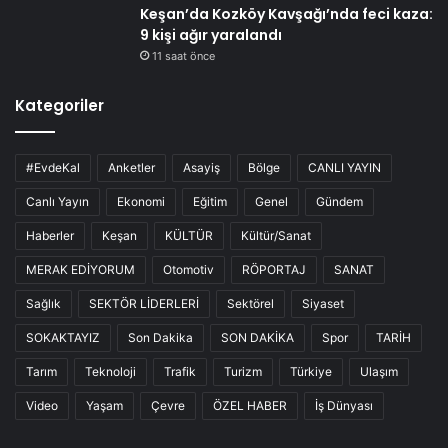
Keşan’da Kozköy Kavşağı’nda feci kaza:
9 kişi ağır yaralandı
11 saat önce
Kategoriler
#EvdeKal
Anketler
Asayiş
Bölge
CANLI YAYIN
Canlı Yayın
Ekonomi
Eğitim
Genel
Gündem
Haberler
Keşan
KÜLTÜR
Kültür/Sanat
MERAK EDİYORUM
Otomotiv
RÖPORTAJ
SANAT
Sağlık
SEKTÖR LİDERLERİ
Sektörel
Siyaset
SOKAKTAYIZ
Son Dakika
SON DAKİKA
Spor
TARİH
Tarım
Teknoloji
Trafik
Turizm
Türkiye
Ulaşım
Video
Yaşam
Çevre
ÖZEL HABER
İş Dünyası