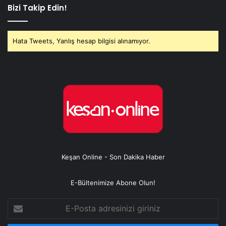
Bizi Takip Edin!
Hata Tweets, Yanlış hesap bilgisi alınamıyor.
Keşan Online - Son Dakika Haber
E-Bültenimize Abone Olun!
E-
Posta
adresinizi