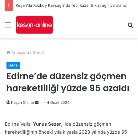
Keşan’da Kozköy Kavşağı’nda feci kaza: 9 kişi ağır yaralandı
Menü
A
y
...
Anasayfa
/
Genel
Genel
Edirne’de düzensiz göçmen
hareketliliği yüzde 95 azaldı
Bir
Keşan Online
4 Ocak 2024
e-
posta
Edirne Valisi
Yunus Sezer
, ilde düzensiz göçmen
göndermek
hareketliliğinin önceki yıla kıyasla 2023 yılında yüzde 95