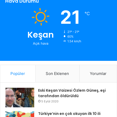
Hava Durumu
21
℃
Keşan
21º - 21º
60%
1.54 km/h
Açık hava
Popüler
Son Eklenen
Yorumlar
Eski Keşan Vaizesi Özlem Güneş, eşi
tarafından öldürüldü
5 Eylül 2020
Türkiye’nin en çok okuyan ilk 10 ili