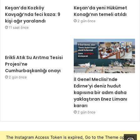
Keşan’da Kozköy
Keşan’da yeni Hükümet
Kavşağı’nda feci kaza: 9
Konağı’nın temeli atıldı
kişi ağır yaralandı
2 gün önce
11 saat önce
Erikli Atık Su Arıtma Tesisi
Projesi’ne
Cumhurbaşkanlığı onayı
2 gün önce
İl Genel Meclisi’nde
Edirne’yi deniz hudut
kapısına bir adım daha
yaklaştıran Enez Limanı
kararı
2 gün önce
The Instagram Access Token is expired, Go to the Theme options