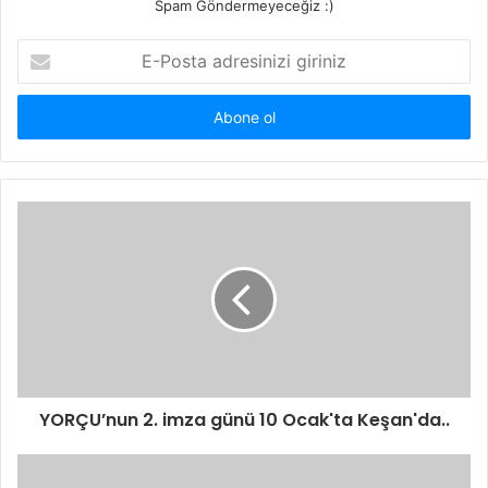
Spam Göndermeyeceğiz :)
E-
Posta
adresinizi
giriniz
YORÇU’nun 2. imza günü 10 Ocak'ta Keşan'da..