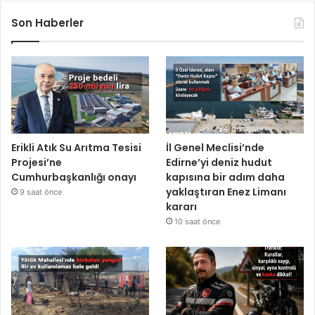
Son Haberler
Erikli Atık Su Arıtma Tesisi
İl Genel Meclisi’nde
Projesi’ne
Edirne’yi deniz hudut
Cumhurbaşkanlığı onayı
kapısına bir adım daha
yaklaştıran Enez Limanı
9 saat önce
kararı
10 saat önce