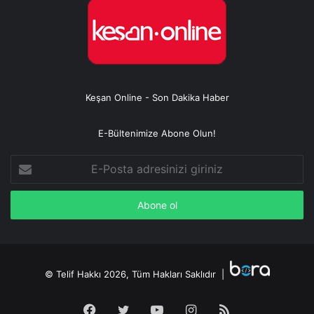
Keşan Online - Son Dakika Haber
E-Bültenimize Abone Olun!
E-
Posta
adresinizi
giriniz
© Telif Hakkı 2026, Tüm Hakları Saklıdır |
Facebook
Twitter
YouTube
Instagram
RSS