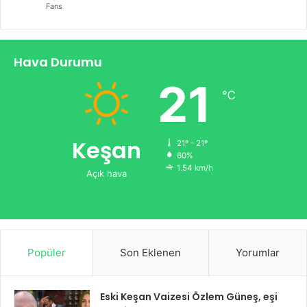
Fans
Hava Durumu
21
℃
Keşan
21º - 21º
60%
1.54 km/h
Açık hava
Popüler
Son Eklenen
Yorumlar
Eski Keşan Vaizesi Özlem Güneş, eşi