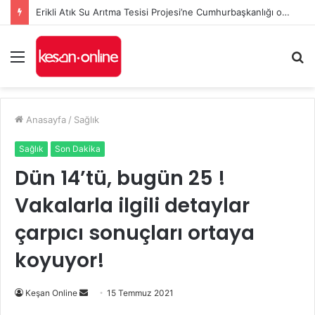
Erikli Atık Su Arıtma Tesisi Projesi’ne Cumhurbaşkanlığı onayı
Menü
A
y
...
Anasayfa
/
Sağlık
Sağlık
Son Dakika
Dün 14’tü, bugün 25 !
Vakalarla ilgili detaylar
çarpıcı sonuçları ortaya
koyuyor!
Bir
Keşan Online
15 Temmuz 2021
e-