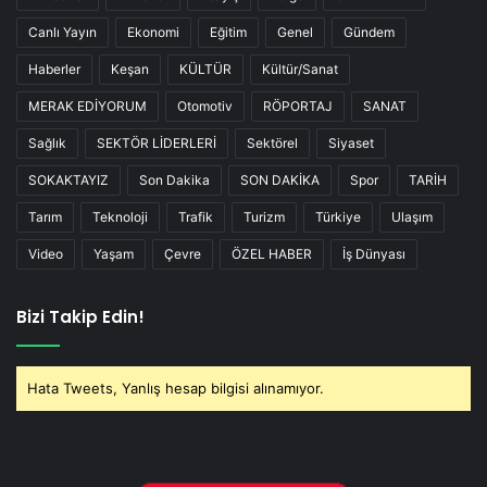
Canlı Yayın
Ekonomi
Eğitim
Genel
Gündem
Haberler
Keşan
KÜLTÜR
Kültür/Sanat
MERAK EDİYORUM
Otomotiv
RÖPORTAJ
SANAT
Sağlık
SEKTÖR LİDERLERİ
Sektörel
Siyaset
SOKAKTAYIZ
Son Dakika
SON DAKİKA
Spor
TARİH
Tarım
Teknoloji
Trafik
Turizm
Türkiye
Ulaşım
Video
Yaşam
Çevre
ÖZEL HABER
İş Dünyası
Bizi Takip Edin!
Hata Tweets, Yanlış hesap bilgisi alınamıyor.