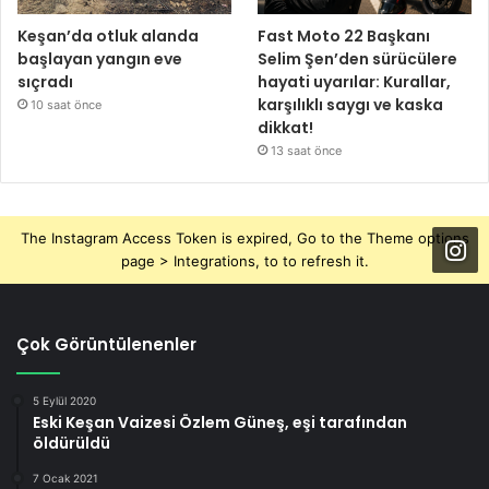
Keşan’da otluk alanda
Fast Moto 22 Başkanı
başlayan yangın eve
Selim Şen’den sürücülere
sıçradı
hayati uyarılar: Kurallar,
karşılıklı saygı ve kaska
10 saat önce
dikkat!
13 saat önce
The Instagram Access Token is expired, Go to the Theme options
page > Integrations, to to refresh it.
Çok Görüntülenenler
5 Eylül 2020
Eski Keşan Vaizesi Özlem Güneş, eşi tarafından
öldürüldü
7 Ocak 2021