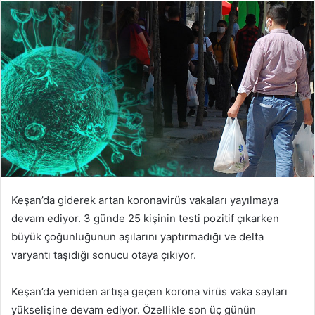
posta
göndermek
Keşan’da giderek artan koronavirüs vakaları yayılmaya
devam ediyor. 3 günde 25 kişinin testi pozitif çıkarken
büyük çoğunluğunun aşılarını yaptırmadığı ve delta
varyantı taşıdığı sonucu otaya çıkıyor.
Keşan’da yeniden artışa geçen korona virüs vaka sayları
yükselişine devam ediyor. Özellikle son üç günün