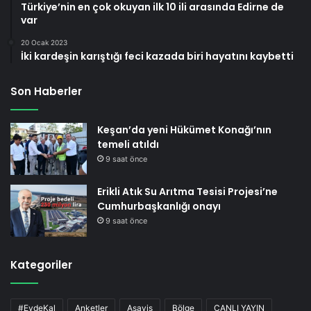
Türkiye’nin en çok okuyan ilk 10 ili arasında Edirne de
var
20 Ocak 2023
İki kardeşin karıştığı feci kazada biri hayatını kaybetti
Son Haberler
Keşan’da yeni Hükümet Konağı’nın
temeli atıldı
9 saat önce
Erikli Atık Su Arıtma Tesisi Projesi’ne
Cumhurbaşkanlığı onayı
9 saat önce
Kategoriler
#EvdeKal
Anketler
Asayiş
Bölge
CANLI YAYIN