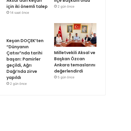
Aksal’dan Keşan
İlçe Başkanı oldu
için iki önemli talep
2 gün önce
14 saat önce
Keşan DOÇEK’ten
“Dünyanın
Milletvekili Aksal ve
Çatısı”nda tarihi
Başkan Özcan
başarı: Pamirler
Ankara temaslarını
geçildi, Ağrı
değerlendirdi
Dağı’nda zirve
yapıldı
5 gün önce
2 gün önce