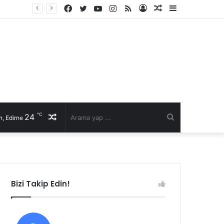
Facebook
Twitter
YouTube
Instagram
RSS
Kayıt
Rastgele
Kenar
li talep
Ol
Makale
Bölmesi
℃
24
Rastgele
Arama
, Edirne
Makale
yap
...
Bizi Takip Edin!