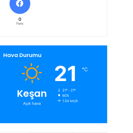
0
Fans
Hava Durumu
21
℃
Keşan
21º - 21º
60%
1.54 km/h
Açık hava