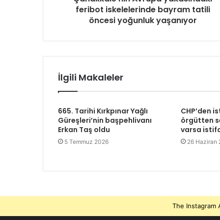
feribot iskelelerinde bayram tatili
öncesi yoğunluk yaşanıyor
İlgili Makaleler
665. Tarihi Kırkpınar Yağlı
CHP’den is
Güreşleri’nin başpehlivanı
örgütten se
Erkan Taş oldu
varsa istif
5 Temmuz 2026
26 Haziran
The Instagram A