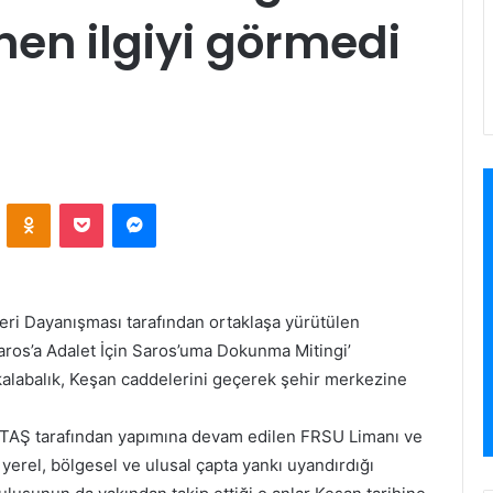
en ilgiyi görmedi
VKontakte
Odnoklassniki
Pocket
Messenger
ri Dayanışması tarafından ortaklaşa yürütülen
os’a Adalet İçin Saros’uma Dokunma Mitingi’
 kalabalık, Keşan caddelerini geçerek şehir merkezine
e BOTAŞ tarafından yapımına devam edilen FRSU Limanı ve
 yerel, bölgesel ve ulusal çapta yankı uyandırdığı