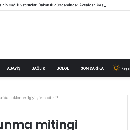
e’nin sağlık yatırımları Bakanlık gündeminde: Aksal’dan Keşan için iki önem
ASAYIŞ
SAĞLIK
BÖLGE
SON DAKIKA
Keşan
n’da beklenen ilgiyi görmedi mi?
unma mitingi