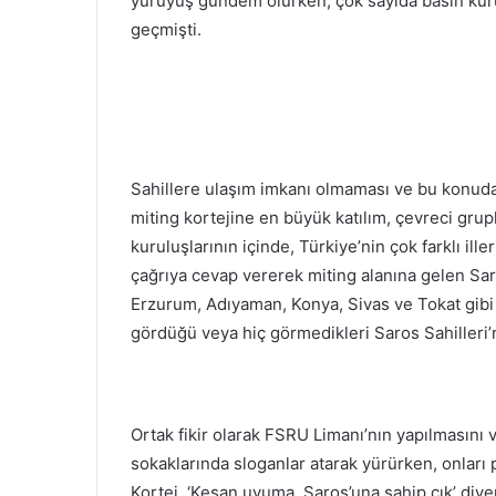
yürüyüş gündem olurken, çok sayıda basın kurul
geçmişti.
Sahillere ulaşım imkanı olmaması ve bu konuda
miting kortejine en büyük katılım, çevreci gruplar
kuruluşlarının içinde, Türkiye’nin çok farklı ill
çağrıya cevap vererek miting alanına gelen Saros
Erzurum, Adıyaman, Konya, Sivas ve Tokat gibi u
gördüğü veya hiç görmedikleri Saros Sahilleri’
Ortak fikir olarak FSRU Limanı’nın yapılmasını 
sokaklarında sloganlar atarak yürürken, onları 
Kortej, ‘Keşan uyuma, Saros’una sahip çık’ di