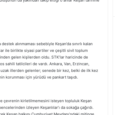
uşunun da yakından takip ettiği o anlar Keşan tarihine
 destek alınmaması sebebiyle Keşan’da sınırlı kalan
 ile birlikte siyasi partiler ve çeşitli sivil toplum
erinden gelen kişilerden oldu. STK’lar haricinde de
 sahili tatilcileri de vardı. Ankara, Van, Erzincan,
zak illerden gelenler; senede bir kez, belki de ilk kez
nin korunması için yürüdü ve pankart taşıdı.
ve çevrenin kirletilmemesini isteyen topluluk Keşan
pencelerinden izleyen Keşanlılar’ı da sokağa çağırdı.
yerek Keşan halkını Cumhuriyet Meydanı’ndaki mitinge