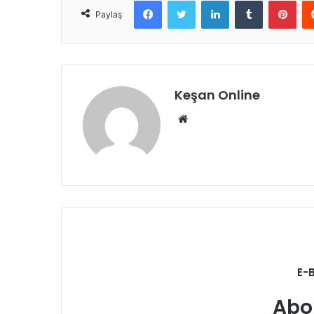
Facebook
Twitter
LinkedIn
Tumblr
Pint
Paylaş
Keşan Online
Web
sitesi
E-
Abo