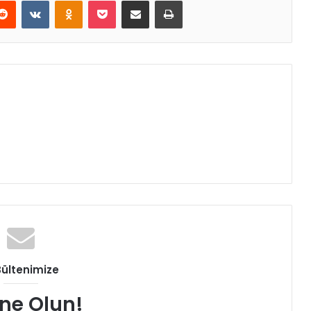
erest
Reddit
VKontakte
Odnoklassniki
Pocket
E-Posta ile paylaş
Yazdır
Bültenimize
ne Olun!