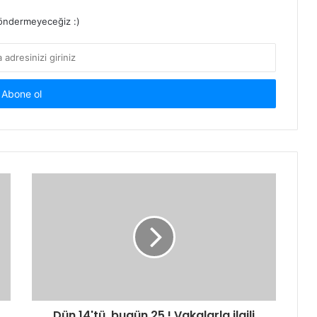
ndermeyeceğiz :)
Dün 14'tü, bugün 25 ! Vakalarla ilgili