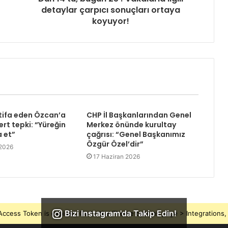
detaylar çarpıcı sonuçları ortaya
koyuyor!
tifa eden Özcan’a
CHP İl Başkanlarından Genel
rt tepki: “Yüreğin
Merkez önünde kurultay
a et”
çağrısı: “Genel Başkanımız
Özgür Özel’dir”
 2026
17 Haziran 2026
Bizi Instagram'da Takip Edin!
ccess Token is expired, Go to the Theme options page > Integrations, t