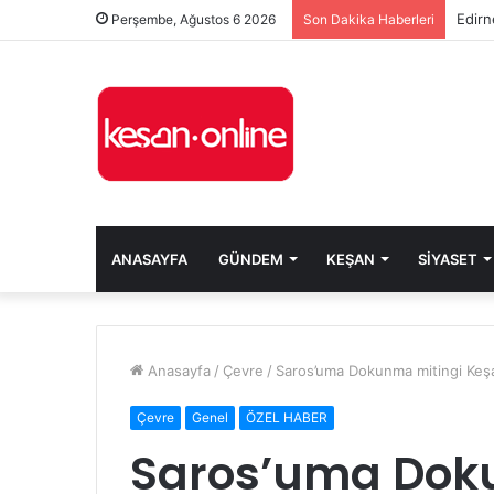
Edirn
Perşembe, Ağustos 6 2026
Son Dakika Haberleri
ANASAYFA
GÜNDEM
KEŞAN
SIYASET
Anasayfa
/
Çevre
/
Saros’uma Dokunma mitingi Keşa
Çevre
Genel
ÖZEL HABER
Saros’uma Dok