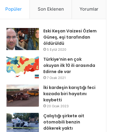
Popüler
Son Eklenen
Yorumlar
Eski Keşan Vaizesi Özlem
Güneş, eşi tarafından
öldürüldü
5 Eylül 2020
Türkiye’nin en çok
okuyan ilk 10 ili arasında
Edirne de var
7 Ocak 2021
İki kardeşin karıştığı feci
kazada biri hayatını
kaybetti
20 Ocak 2023
Çalıştığı şirkete ait
otomobili benzin
dökerek yaktı