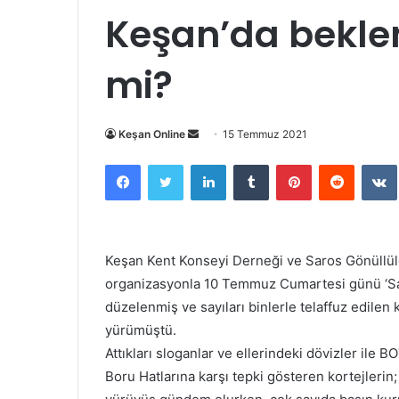
Keşan’da beklen
mi?
Bir
Keşan Online
15 Temmuz 2021
e-
Facebook
Twitter
LinkedIn
Tumblr
Pinterest
Reddit
posta
göndermek
Keşan Kent Konseyi Derneği ve Saros Gönüllüle
organizasyonla 10 Temmuz Cumartesi günü ‘Sar
düzelenmiş ve sayıları binlerle telaffuz edilen
yürümüştü.
Attıkları sloganlar ve ellerindeki dövizler il
Boru Hatlarına karşı tepki gösteren kortejlerin;