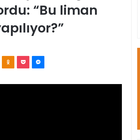
ordu: “Bu liman
apılıyor?”
VKontakte
Odnoklassniki
Pocket
Messenger