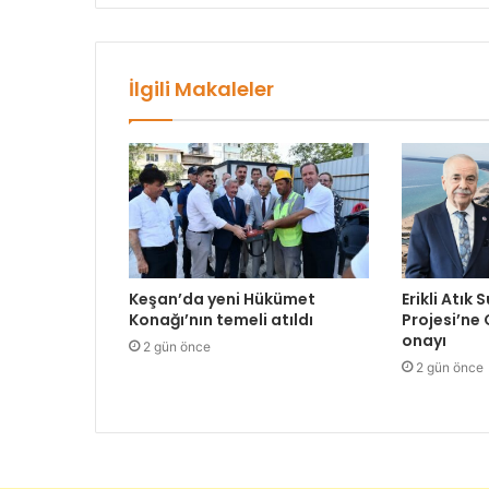
İlgili Makaleler
Keşan’da yeni Hükümet
Erikli Atık 
Konağı’nın temeli atıldı
Projesi’ne
onayı
2 gün önce
2 gün önce