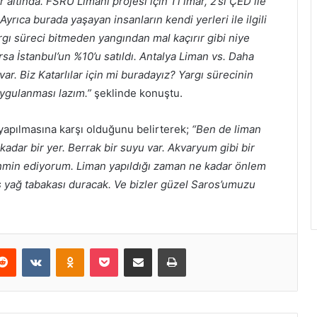
ında. FSRU Limanı projesi için 1’i imar, 2’si ÇED ile
yrıca burada yaşayan insanların kendi yerleri ile ilgili
rgı süreci bitmeden yangından mal kaçırır gibi niye
rsa İstanbul’un %10’u satıldı. Antalya Liman vs. Daha
r. Biz Katarlılar için mi buradayız? Yargı sürecinin
ygulanması lazım.”
şeklinde konuştu.
yapılmasına karşı olduğunu belirterek;
“Ben de liman
adar bir yer. Berrak bir suyu var. Akvaryum gibi bir
tahmin ediyorum. Liman yapıldığı zaman ne kadar önlem
ış yağ tabakası duracak. Ve bizler güzel Saros’umuzu
erest
Reddit
VKontakte
Odnoklassniki
Pocket
E-Posta ile paylaş
Yazdır