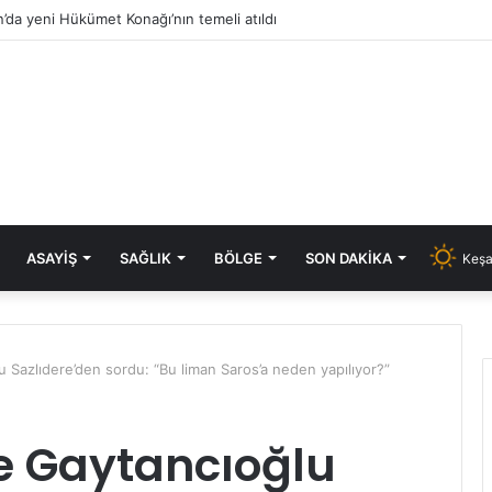
’da yeni Hükümet Konağı’nın temeli atıldı
ASAYIŞ
SAĞLIK
BÖLGE
SON DAKIKA
Keşa
 Sazlıdere’den sordu: “Bu liman Saros’a neden yapılıyor?”
e Gaytancıoğlu