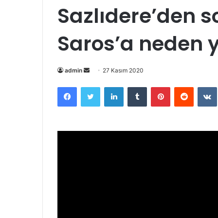
Sazlıdere’den s
Saros’a neden y
Bir
admin
27 Kasım 2020
e-
Facebook
Twitter
LinkedIn
Tumblr
Pinterest
Reddit
posta
göndermek