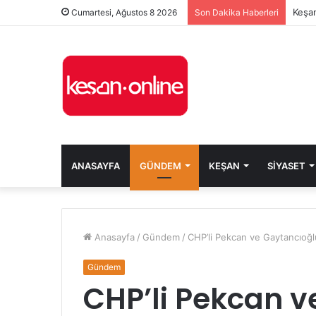
Keşan
Cumartesi, Ağustos 8 2026
Son Dakika Haberleri
ANASAYFA
GÜNDEM
KEŞAN
SIYASET
Anasayfa
/
Gündem
/
CHP’li Pekcan ve Gaytancıoğlu
Gündem
CHP’li Pekcan v