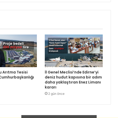
Su Arıtma Tesisi
İl Genel Meclisi’nde Edirne’yi
 Cumhurbaşkanlığı
deniz hudut kapısına bir adım
daha yaklaştıran Enez Limanı
kararı
2 gün önce