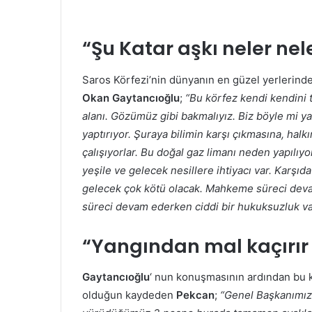
“Şu Katar aşkı neler nel
Saros Körfezi’nin dünyanın en güzel yerlerinde
Okan Gaytancıoğlu
;
“Bu körfez kendi kendini t
alanı. Gözümüz gibi bakmalıyız. Biz böyle mi ya
yaptırıyor. Şuraya bilimin karşı çıkmasına, hal
çalışıyorlar. Bu doğal gaz limanı neden yapılıyo
yeşile ve gelecek nesillere ihtiyacı var. Karşıda 
gelecek çok kötü olacak. Mahkeme süreci devam
süreci devam ederken ciddi bir hukuksuzluk va
“Yangından mal kaçırır 
Gaytancıoğlu
‘ nun konuşmasının ardından bu
olduğun kaydeden
Pekcan
;
“Genel Başkanımızı