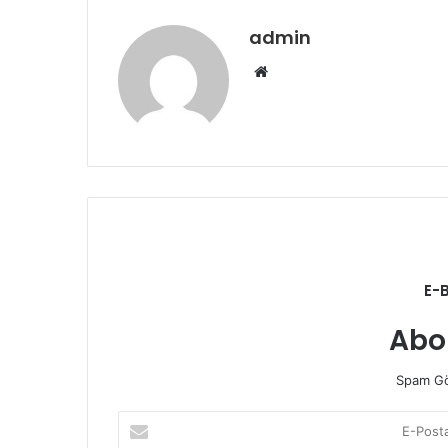
admin
Web
sitesi
E-
Abo
Spam Gö
E-
Posta