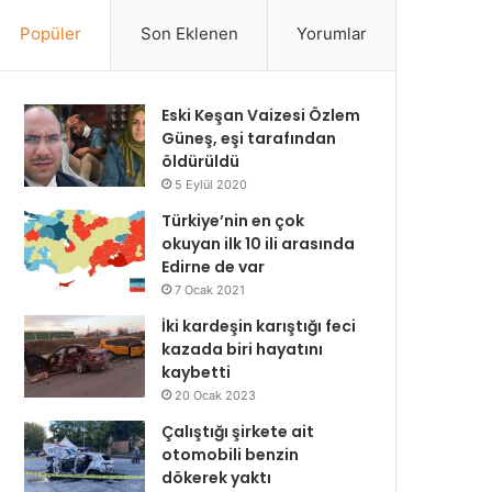
Popüler
Son Eklenen
Yorumlar
Eski Keşan Vaizesi Özlem
Güneş, eşi tarafından
öldürüldü
5 Eylül 2020
Türkiye’nin en çok
okuyan ilk 10 ili arasında
Edirne de var
7 Ocak 2021
İki kardeşin karıştığı feci
kazada biri hayatını
kaybetti
20 Ocak 2023
Çalıştığı şirkete ait
otomobili benzin
dökerek yaktı