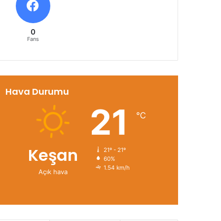
0
Fans
Hava Durumu
21
℃
Keşan
21º - 21º
60%
1.54 km/h
Açık hava