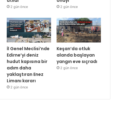
atıldı
onayı
2 gün önce
2 gün önce
İl Genel Meclisi’nde
Keşan’da otluk
Edirne’yi deniz
alanda başlayan
hudut kapısına bir
yangın eve sıçradı
adım daha
2 gün önce
yaklaştıran Enez
Limanı kararı
2 gün önce