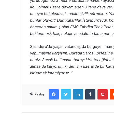
yürüdüğümüz 3 nesne burada tamamen ayaklar alt
ilgili olmak üzere devam eden 3 tane dava var. A
de aynı hukuksuzluk, adaletsizlik sürmekte. Ya
bunlar oluyor? Dün Katarlılar İstanbul’daydı, bo
önceden satılmış olan EMC Fabrika Tank Palet va
beklenmesi, hak, hukuk ve adaletin tamamen u
Sazlıdere’de yaşan vatandaş da bölgeye liman 
yapılmasına karşıyım. Burada Saros Körfezi ne k
deniz. Ancak bu limanın burayı kirleteceğini 
alınsa da biliyorum ki denizin üzerinde bir kar
kirletmek istemiyoruz. “
Facebook
Twitter
LinkedIn
Tumblr
Pint
Paylaş