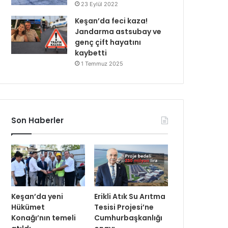
23 Eylül 2022
Keşan’da feci kaza!
Jandarma astsubay ve
genç çift hayatını
kaybetti
1 Temmuz 2025
Son Haberler
Keşan’da yeni
Erikli Atık Su Arıtma
Hükümet
Tesisi Projesi’ne
Konağı’nın temeli
Cumhurbaşkanlığı