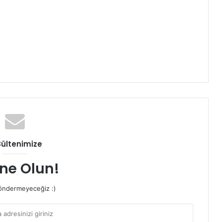
Bültenimize
ne Olun!
ndermeyeceğiz :)