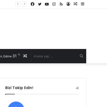
Facebook
Twitter
YouTube
Instagram
RSS
Kayıt
Rastgele
Kenar
Ol
Makale
Bölmesi
℃
31
Rastgele
Arama
n, Edirne
Makale
yap
...
Bizi Takip Edin!