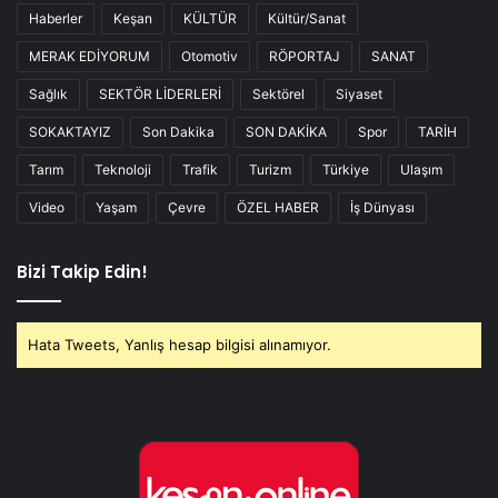
Haberler
Keşan
KÜLTÜR
Kültür/Sanat
MERAK EDİYORUM
Otomotiv
RÖPORTAJ
SANAT
Sağlık
SEKTÖR LİDERLERİ
Sektörel
Siyaset
SOKAKTAYIZ
Son Dakika
SON DAKİKA
Spor
TARİH
Tarım
Teknoloji
Trafik
Turizm
Türkiye
Ulaşım
Video
Yaşam
Çevre
ÖZEL HABER
İş Dünyası
Bizi Takip Edin!
Hata Tweets, Yanlış hesap bilgisi alınamıyor.