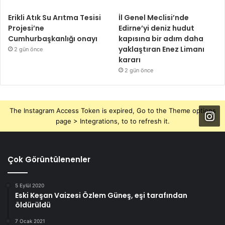
Erikli Atık Su Arıtma Tesisi
İl Genel Meclisi’nde
Projesi’ne
Edirne’yi deniz hudut
Cumhurbaşkanlığı onayı
kapısına bir adım daha
yaklaştıran Enez Limanı
2 gün önce
kararı
2 gün önce
The Instagram Access Token is expired, Go to the Theme options
page > Integrations, to to refresh it.
Çok Görüntülenenler
5 Eylül 2020
Eski Keşan Vaizesi Özlem Güneş, eşi tarafından
öldürüldü
7 Ocak 2021