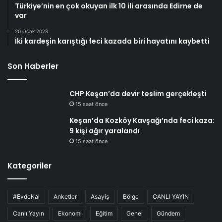
Türkiye’nin en çok okuyan ilk 10 ili arasında Edirne de
var
20 Ocak 2023
İki kardeşin karıştığı feci kazada biri hayatını kaybetti
Son Haberler
CHP Keşan’da devir teslim gerçekleşti
15 saat önce
Keşan’da Kozköy Kavşağı’nda feci kaza:
9 kişi ağır yaralandı
15 saat önce
Kategoriler
#EvdeKal
Anketler
Asayiş
Bölge
CANLI YAYIN
Canlı Yayın
Ekonomi
Eğitim
Genel
Gündem