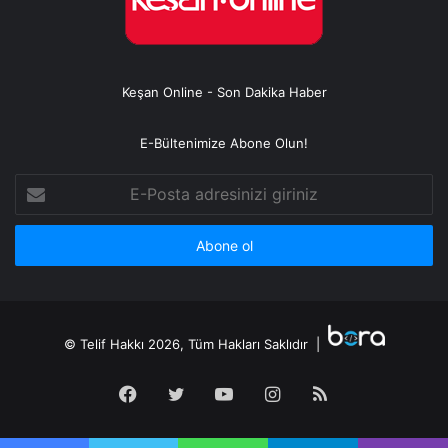
Keşan Online - Son Dakika Haber
E-Bültenimize Abone Olun!
E-
Posta
adresinizi
giriniz
© Telif Hakkı 2026, Tüm Hakları Saklıdır |
Facebook
Twitter
YouTube
Instagram
RSS