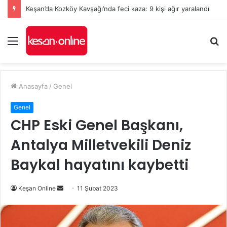
Keşan’da Kozköy Kavşağı’nda feci kaza: 9 kişi ağır yaralandı
Menü
A
y
...
Anasayfa
/
Genel
Genel
CHP Eski Genel Başkanı,
Antalya Milletvekili Deniz
Baykal hayatını kaybetti
Bir
Keşan Online
11 Şubat 2023
e-
posta
göndermek