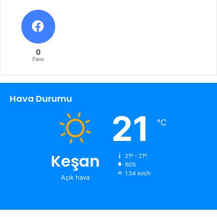
0
Fans
Hava Durumu
21
℃
Keşan
21º - 21º
60%
1.54 km/h
Açık hava