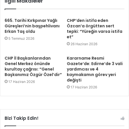
İlgili Makaleler
665. Tarihi Kırkpınar Yağlı
CHP’den istifa eden
Güreşleri’nin başpehlivanı
Özcan’a örgütten sert
Erkan Taş oldu
tepki: “Yüreğin varsa istifa
et”
5 Temmuz 2026
26 Haziran 2026
CHP İl Başkanlarından
Kararname Resmi
Genel Merkez önünde
Gazete’de: Edirne’de 3 vali
kurultay çağrısı: “Genel
yardımcısı ve 4
Başkanımız Özgür Özel’dir”
kaymakamın görev yeri
değişti
17 Haziran 2026
17 Haziran 2026
Bizi Takip Edin!