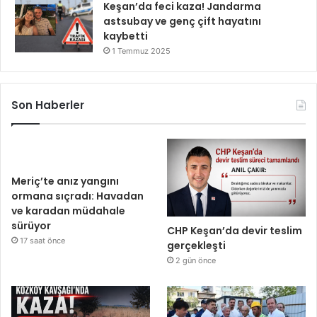
Keşan’da feci kaza! Jandarma
astsubay ve genç çift hayatını
kaybetti
1 Temmuz 2025
Son Haberler
Meriç’te anız yangını
ormana sıçradı: Havadan
ve karadan müdahale
sürüyor
CHP Keşan’da devir teslim
17 saat önce
gerçekleşti
2 gün önce