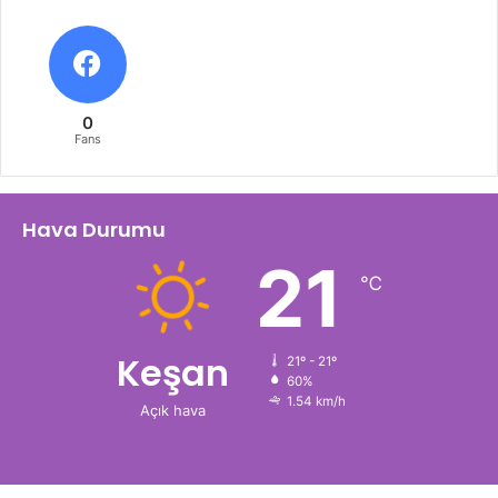
0
Fans
Hava Durumu
21
℃
Keşan
21º - 21º
60%
1.54 km/h
Açık hava