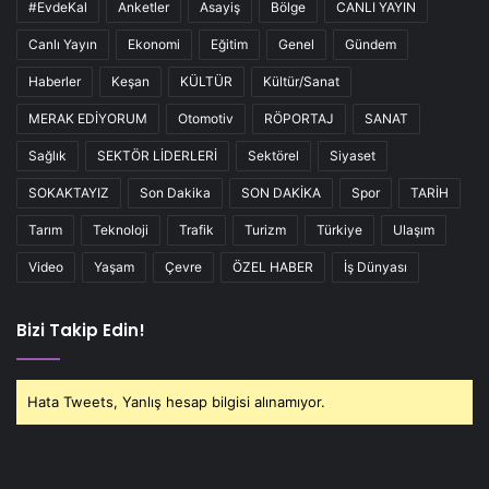
#EvdeKal
Anketler
Asayiş
Bölge
CANLI YAYIN
Canlı Yayın
Ekonomi
Eğitim
Genel
Gündem
Haberler
Keşan
KÜLTÜR
Kültür/Sanat
MERAK EDİYORUM
Otomotiv
RÖPORTAJ
SANAT
Sağlık
SEKTÖR LİDERLERİ
Sektörel
Siyaset
SOKAKTAYIZ
Son Dakika
SON DAKİKA
Spor
TARİH
Tarım
Teknoloji
Trafik
Turizm
Türkiye
Ulaşım
Video
Yaşam
Çevre
ÖZEL HABER
İş Dünyası
Bizi Takip Edin!
Hata Tweets, Yanlış hesap bilgisi alınamıyor.