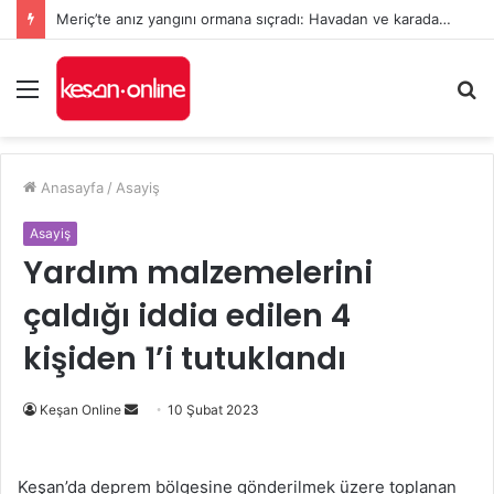
Meriç’te anız yangını ormana sıçradı: Havadan ve karadan müdahale sürüyor
Menü
A
y
...
Anasayfa
/
Asayiş
Asayiş
Yardım malzemelerini
çaldığı iddia edilen 4
kişiden 1’i tutuklandı
Bir
Keşan Online
10 Şubat 2023
e-
posta
Keşan’da deprem bölgesine gönderilmek üzere toplanan
göndermek