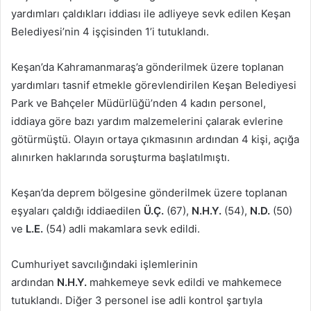
yardımları çaldıkları iddiası ile adliyeye sevk edilen Keşan
Belediyesi’nin 4 işçisinden 1’i tutuklandı.
Keşan’da Kahramanmaraş’a gönderilmek üzere toplanan
yardımları tasnif etmekle görevlendirilen Keşan Belediyesi
Park ve Bahçeler Müdürlüğü’nden 4 kadın personel,
iddiaya göre bazı yardım malzemelerini çalarak evlerine
götürmüştü. Olayın ortaya çıkmasının ardından 4 kişi, açığa
alınırken haklarında soruşturma başlatılmıştı.
Keşan’da deprem bölgesine gönderilmek üzere toplanan
eşyaları çaldığı iddiaedilen
Ü.Ç.
(67),
N.H.Y.
(54),
N.D.
(50)
ve
L.E.
(54) adli makamlara sevk edildi.
Cumhuriyet savcılığındaki işlemlerinin
ardından
N.H.Y.
mahkemeye sevk edildi ve mahkemece
tutuklandı. Diğer 3 personel ise adli kontrol şartıyla