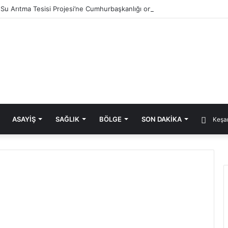
ık Su Arıtma Tesisi Projesi’ne Cumhurbaşkanlığı onayı
ASAYIŞ
SAĞLIK
BÖLGE
SON DAKIKA
Keşan