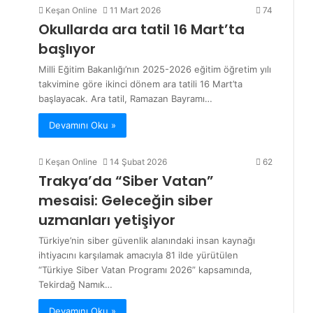
Keşan Online
11 Mart 2026
74
Okullarda ara tatil 16 Mart’ta
başlıyor
Milli Eğitim Bakanlığı’nın 2025-2026 eğitim öğretim yılı
takvimine göre ikinci dönem ara tatili 16 Mart’ta
başlayacak. Ara tatil, Ramazan Bayramı…
Devamını Oku »
Keşan Online
14 Şubat 2026
62
Trakya’da “Siber Vatan”
mesaisi: Geleceğin siber
uzmanları yetişiyor
Türkiye’nin siber güvenlik alanındaki insan kaynağı
ihtiyacını karşılamak amacıyla 81 ilde yürütülen
“Türkiye Siber Vatan Programı 2026” kapsamında,
Tekirdağ Namık…
Devamını Oku »