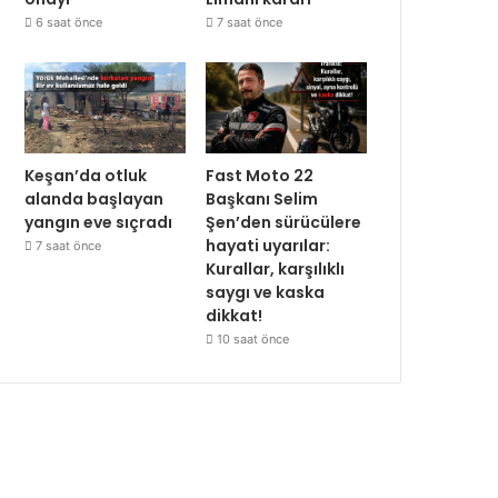
6 saat önce
7 saat önce
Keşan’da otluk
Fast Moto 22
alanda başlayan
Başkanı Selim
yangın eve sıçradı
Şen’den sürücülere
hayati uyarılar:
7 saat önce
Kurallar, karşılıklı
saygı ve kaska
dikkat!
10 saat önce