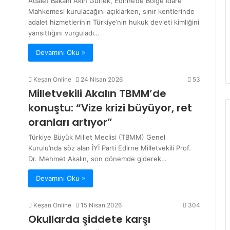
Adalet Bakanı Akın Gürlek, Edirne’de Bölge İdare
Mahkemesi kurulacağını açıklarken, sınır kentlerinde
adalet hizmetlerinin Türkiye’nin hukuk devleti kimliğini
yansıttığını vurguladı…
Devamını Oku »
Keşan Online
24 Nisan 2026
53
Milletvekili Akalın TBMM’de
konuştu: “Vize krizi büyüyor, ret
oranları artıyor”
Türkiye Büyük Millet Meclisi (TBMM) Genel
Kurulu’nda söz alan İYİ Parti Edirne Milletvekili Prof.
Dr. Mehmet Akalın, son dönemde giderek…
Devamını Oku »
Keşan Online
15 Nisan 2026
304
Okullarda şiddete karşı