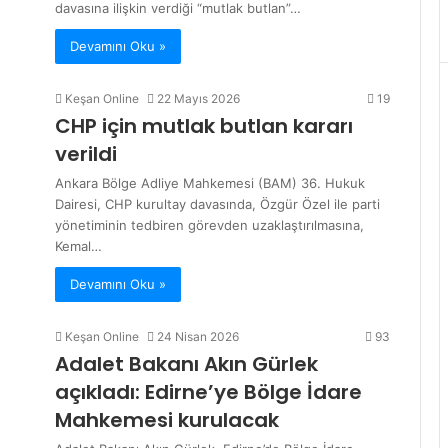
davasına ilişkin verdiği “mutlak butlan”…
Devamını Oku »
Keşan Online
22 Mayıs 2026
19
CHP için mutlak butlan kararı
verildi
Ankara Bölge Adliye Mahkemesi (BAM) 36. Hukuk
Dairesi, CHP kurultay davasında, Özgür Özel ile parti
yönetiminin tedbiren görevden uzaklaştırılmasına,
Kemal…
Devamını Oku »
Keşan Online
24 Nisan 2026
93
Adalet Bakanı Akın Gürlek
açıkladı: Edirne’ye Bölge İdare
Mahkemesi kurulacak