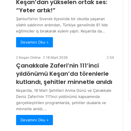
Keşan’dan yükselen ortak ses:
“Yeter artık!”
Şanlıurfa’nın Siverek ilçesinde bir okulda yaşanan
silahlı saldırının ardından, Türkiye genelinde 81 ilde
eğitimciler iş bırakarak eylem yaptı. Keşan’da da…
Devamını Oku »
Keşan Online
18 Mart 2026
54
Çanakkale Zaferi’nin 111’inci
yıldönümü Keşan’da törenlerle
kutlandı, şehitler minnetle anıldı
Keşan’da, 18 Mart Şehitleri Anma Günü ve Çanakkale
Deniz Zaferi’nin 111’inci yıldönümü kapsamında
gerçekleştirilen programlarda, şehitler dualarla ve
minnetle anıldı.…
Devamını Oku »