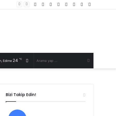
Facebook
Twitter
YouTube
Instagram
RSS
Kayıt
Rastgele
Kenar
Ol
Makale
Bölmesi
℃
24
Rastgele
Arama
, Edirne
Makale
yap
...
Bizi Takip Edin!