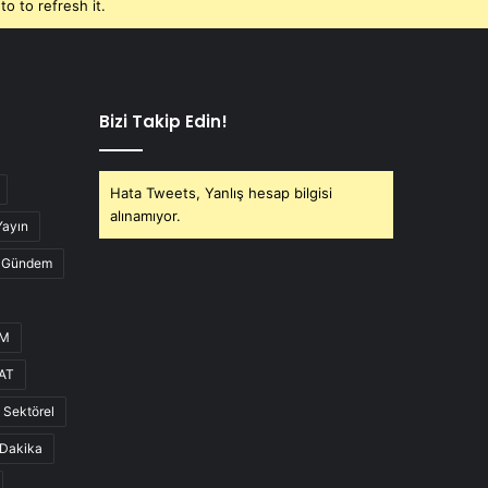
o to refresh it.
Bizi Takip Edin!
Hata Tweets, Yanlış hesap bilgisi
alınamıyor.
Yayın
Gündem
UM
AT
Sektörel
Dakika