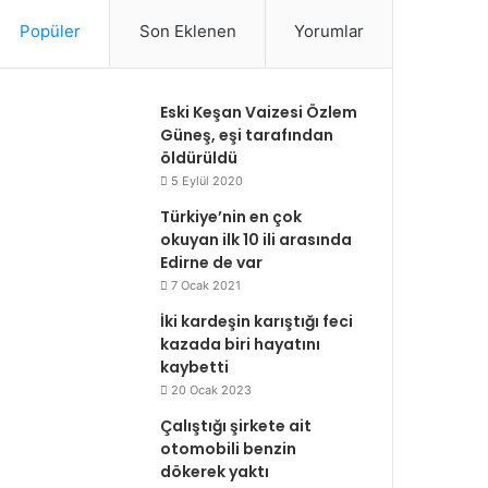
Popüler
Son Eklenen
Yorumlar
Eski Keşan Vaizesi Özlem
Güneş, eşi tarafından
öldürüldü
5 Eylül 2020
Türkiye’nin en çok
okuyan ilk 10 ili arasında
Edirne de var
7 Ocak 2021
İki kardeşin karıştığı feci
kazada biri hayatını
kaybetti
20 Ocak 2023
Çalıştığı şirkete ait
otomobili benzin
dökerek yaktı