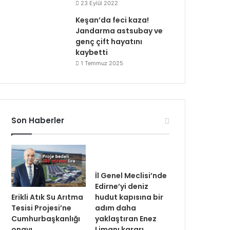
23 Eylül 2022
Keşan’da feci kaza!
Jandarma astsubay ve
genç çift hayatını
kaybetti
1 Temmuz 2025
Son Haberler
İl Genel Meclisi’nde
Edirne’yi deniz
Erikli Atık Su Arıtma
hudut kapısına bir
Tesisi Projesi’ne
adım daha
Cumhurbaşkanlığı
yaklaştıran Enez
onayı
Limanı kararı