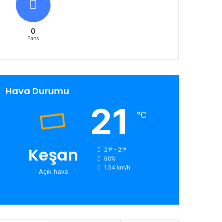
0
Fans
Hava Durumu
21
℃
Keşan
21º - 21º
60%
1.54 km/h
Açık hava