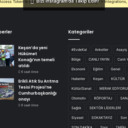
Bizi Instagram'da Takip Edin!
ccess Token is expired, Go to the Theme options page > Integrations, t
erler
Kategoriler
Keşan’da yeni
#EvdeKal
Anketler
Asayiş
Hükümet
Konağı’nın temeli
Bölge
CANLI YAYIN
Canlı 
atıldı
Ekonomi
Eğitim
Genel
6 saat önce
Haberler
Keşan
KÜLTÜR
Erikli Atık Su Arıtma
Tesisi Projesi’ne
Kültür/Sanat
MERAK EDİYOR
Cumhurbaşkanlığı
Otomotiv
RÖPORTAJ
SAN
onayı
6 saat önce
Sağlık
SEKTÖR LİDERLERİ
Siyaset
SOKAKTAYIZ
Son 
SON DAKİKA
Spor
TARİH