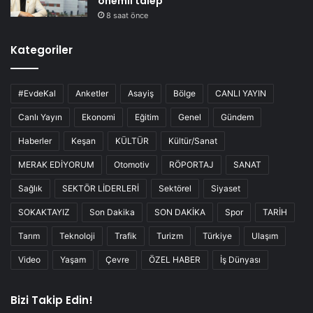
önemli talep
8 saat önce
Kategoriler
#EvdeKal
Anketler
Asayiş
Bölge
CANLI YAYIN
Canlı Yayın
Ekonomi
Eğitim
Genel
Gündem
Haberler
Keşan
KÜLTÜR
Kültür/Sanat
MERAK EDİYORUM
Otomotiv
RÖPORTAJ
SANAT
Sağlık
SEKTÖR LİDERLERİ
Sektörel
Siyaset
SOKAKTAYIZ
Son Dakika
SON DAKİKA
Spor
TARİH
Tarım
Teknoloji
Trafik
Turizm
Türkiye
Ulaşım
Video
Yaşam
Çevre
ÖZEL HABER
İş Dünyası
Bizi Takip Edin!