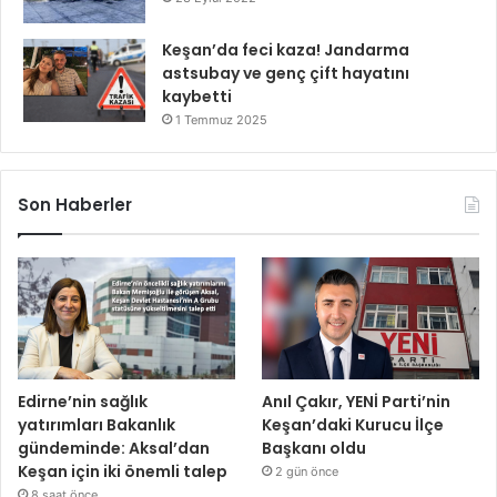
Keşan’da feci kaza! Jandarma
astsubay ve genç çift hayatını
kaybetti
1 Temmuz 2025
Son Haberler
Edirne’nin sağlık
Anıl Çakır, YENİ Parti’nin
yatırımları Bakanlık
Keşan’daki Kurucu İlçe
gündeminde: Aksal’dan
Başkanı oldu
Keşan için iki önemli talep
2 gün önce
8 saat önce