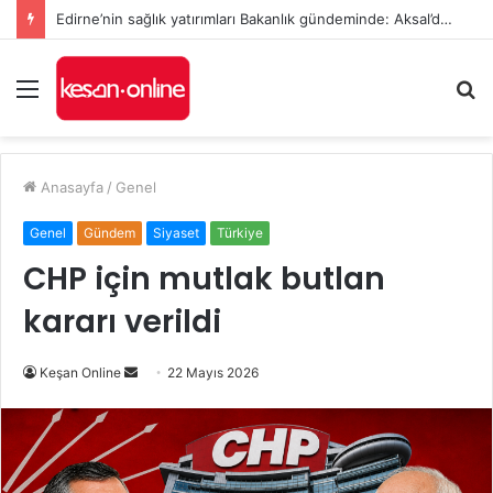
Edirne’nin sağlık yatırımları Bakanlık gündeminde: Aksal’dan Keşan için iki önemli talep
Menü
A
y
...
Anasayfa
/
Genel
Genel
Gündem
Siyaset
Türkiye
CHP için mutlak butlan
kararı verildi
Bir
Keşan Online
22 Mayıs 2026
e-
posta
göndermek