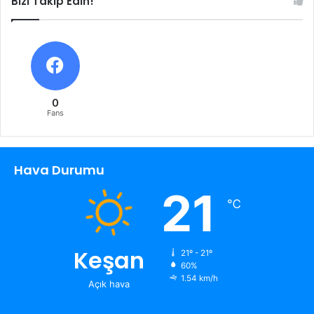
Bizi Takip Edin!
0
Fans
Hava Durumu
21
℃
Keşan
21º - 21º
60%
1.54 km/h
Açık hava