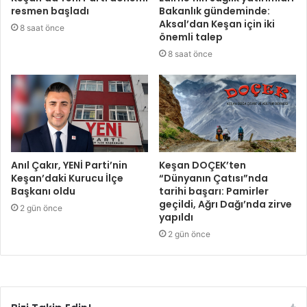
resmen başladı
Bakanlık gündeminde:
Aksal’dan Keşan için iki
8 saat önce
önemli talep
8 saat önce
Anıl Çakır, YENİ Parti’nin
Keşan DOÇEK’ten
Keşan’daki Kurucu İlçe
“Dünyanın Çatısı”nda
Başkanı oldu
tarihi başarı: Pamirler
geçildi, Ağrı Dağı’nda zirve
2 gün önce
yapıldı
2 gün önce