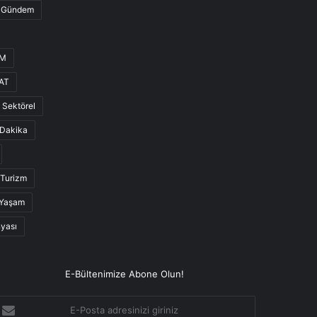
Gündem
UM
AT
Sektörel
Dakika
Turizm
Yaşam
nyası
E-Bültenimize Abone Olun!
-