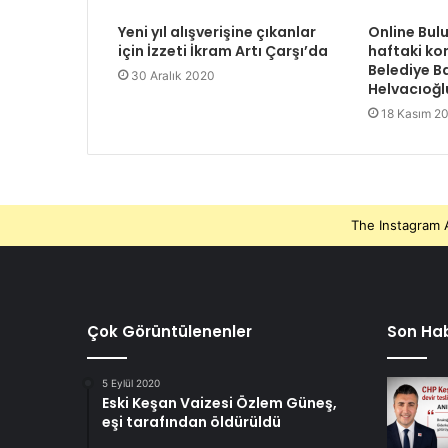
Yeni yıl alışverişine çıkanlar
Online Bul
için İzzeti İkram Artı Çarşı’da
haftaki ko
Belediye B
30 Aralık 2020
Helvacıoğl
18 Kasım 2
The Instagram A
Çok Görüntülenenler
Son Hab
5 Eylül 2020
Eski Keşan Vaizesi Özlem Güneş,
eşi tarafından öldürüldü