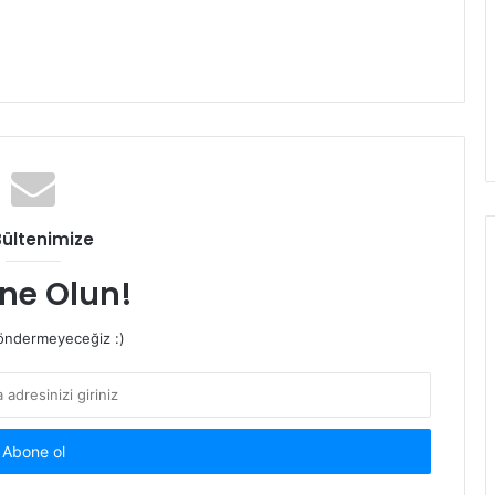
Bültenimize
ne Olun!
ndermeyeceğiz :)