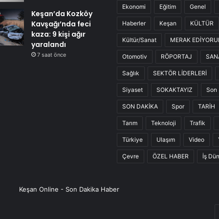
Ekonomi
Eğitim
Genel
Keşan’da Kozköy
Kavşağı’nda feci
Haberler
Keşan
KÜLTÜR
kaza: 9 kişi ağır
Kültür/Sanat
MERAK EDİYOR
yaralandı
7 saat önce
Otomotiv
RÖPORTAJ
SAN
Sağlık
SEKTÖR LİDERLERİ
Siyaset
SOKAKTAYIZ
Son 
SON DAKİKA
Spor
TARİH
Tarım
Teknoloji
Trafik
Türkiye
Ulaşım
Video
Çevre
ÖZEL HABER
İş Dü
Keşan Online - Son Dakika Haber
E