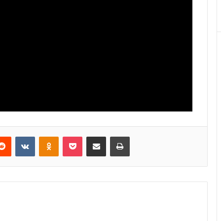
Reddit
VKontakte
Odnoklassniki
Pocket
E-Posta ile paylaş
Yazdır