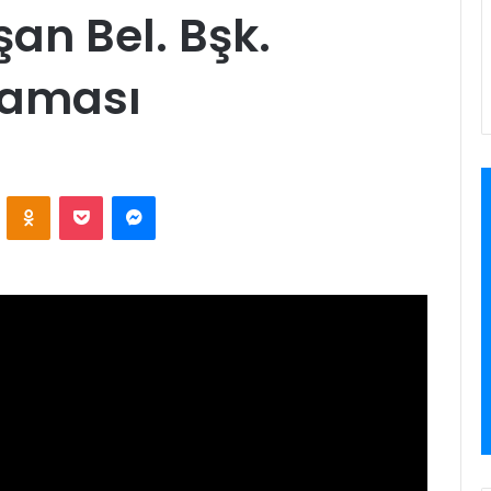
an Bel. Bşk.
laması
ontakte
Odnoklassniki
Pocket
Messenger