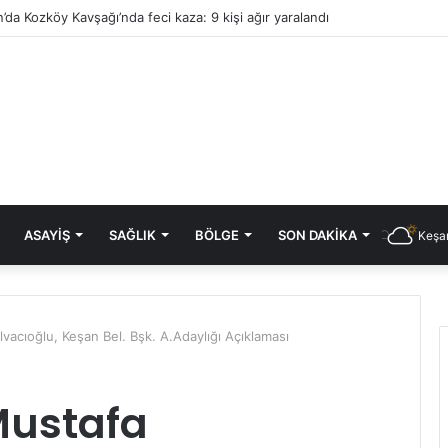
’da Kozköy Kavşağı’nda feci kaza: 9 kişi ağır yaralandı
ASAYIŞ
SAĞLIK
BÖLGE
SON DAKIKA
Keşan
acıoğlu, Keşan Bel. Bşk. A.Adaylığı Açıklaması
Mustafa