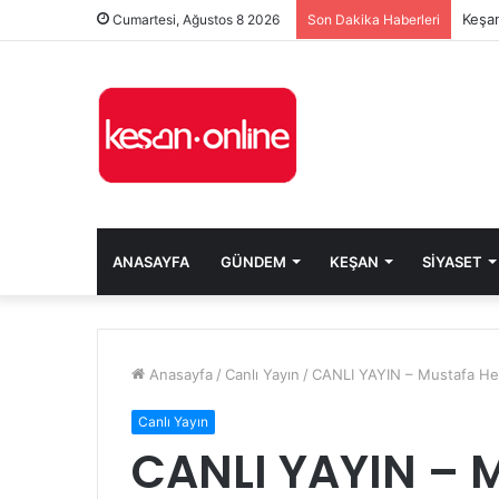
Keşan
Cumartesi, Ağustos 8 2026
Son Dakika Haberleri
ANASAYFA
GÜNDEM
KEŞAN
SIYASET
Anasayfa
/
Canlı Yayın
/
CANLI YAYIN – Mustafa Helv
Canlı Yayın
CANLI YAYIN – 