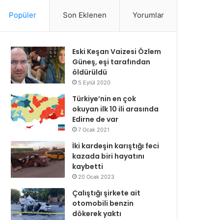
Popüler
Son Eklenen
Yorumlar
Eski Keşan Vaizesi Özlem
Güneş, eşi tarafından
öldürüldü
5 Eylül 2020
Türkiye’nin en çok
okuyan ilk 10 ili arasında
Edirne de var
7 Ocak 2021
İki kardeşin karıştığı feci
kazada biri hayatını
kaybetti
20 Ocak 2023
Çalıştığı şirkete ait
otomobili benzin
dökerek yaktı