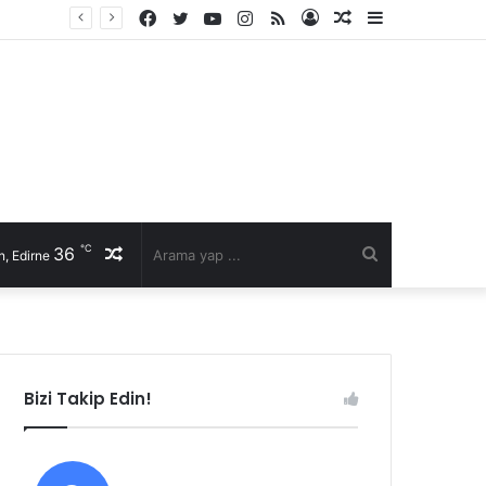
Facebook
Twitter
YouTube
Instagram
RSS
Kayıt
Rastgele
Kenar
Ol
Makale
Bölmesi
℃
36
Rastgele
Arama
, Edirne
Makale
yap
...
Bizi Takip Edin!