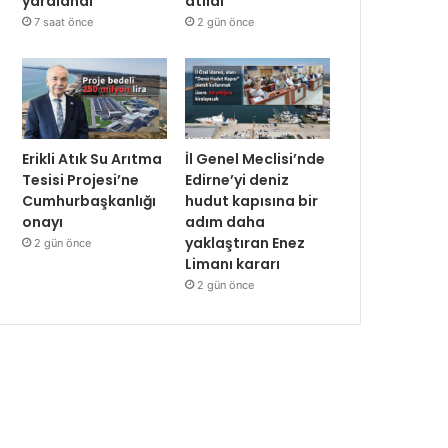
yaralandı
atıldı
7 saat önce
2 gün önce
Erikli Atık Su Arıtma
İl Genel Meclisi’nde
Tesisi Projesi’ne
Edirne’yi deniz
Cumhurbaşkanlığı
hudut kapısına bir
onayı
adım daha
yaklaştıran Enez
2 gün önce
Limanı kararı
2 gün önce