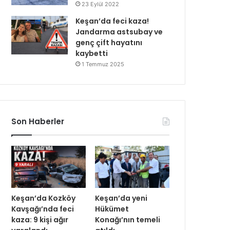
23 Eylül 2022
Keşan’da feci kaza!
Jandarma astsubay ve
genç çift hayatını
kaybetti
1 Temmuz 2025
Son Haberler
Keşan’da Kozköy
Keşan’da yeni
Kavşağı’nda feci
Hükümet
kaza: 9 kişi ağır
Konağı’nın temeli