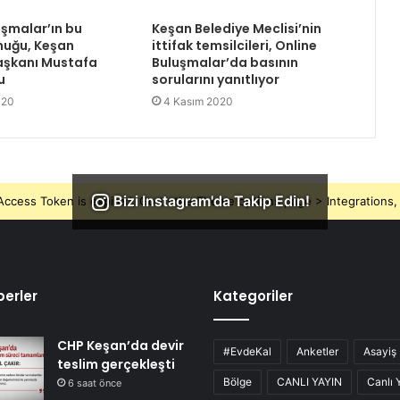
uşmalar’ın bu
Keşan Belediye Meclisi’nin
nuğu, Keşan
ittifak temsilcileri, Online
aşkanı Mustafa
Buluşmalar’da basının
u
sorularını yanıtlıyor
020
4 Kasım 2020
Bizi Instagram'da Takip Edin!
ccess Token is expired, Go to the Theme options page > Integrations, t
erler
Kategoriler
CHP Keşan’da devir
#EvdeKal
Anketler
Asayiş
teslim gerçekleşti
Bölge
CANLI YAYIN
Canlı 
6 saat önce