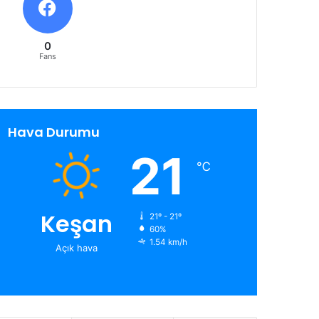
0
Fans
Hava Durumu
21
℃
Keşan
21º - 21º
60%
1.54 km/h
Açık hava