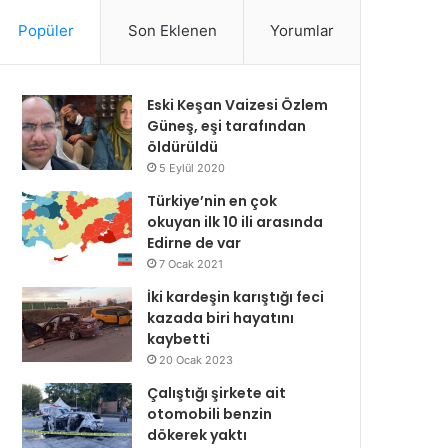
Popüler
Son Eklenen
Yorumlar
Eski Keşan Vaizesi Özlem
Güneş, eşi tarafından
öldürüldü
5 Eylül 2020
Türkiye’nin en çok
okuyan ilk 10 ili arasında
Edirne de var
7 Ocak 2021
İki kardeşin karıştığı feci
kazada biri hayatını
kaybetti
20 Ocak 2023
Çalıştığı şirkete ait
otomobili benzin
dökerek yaktı