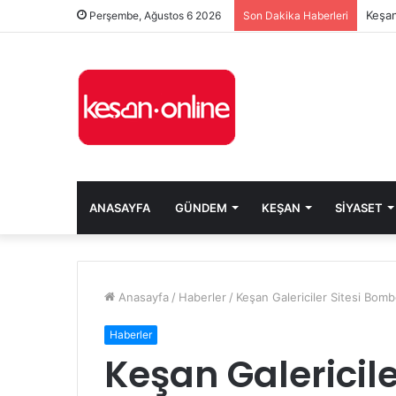
Keşan
Perşembe, Ağustos 6 2026
Son Dakika Haberleri
ANASAYFA
GÜNDEM
KEŞAN
SIYASET
Anasayfa
/
Haberler
/
Keşan Galericiler Sitesi Bom
Haberler
Keşan Galericil