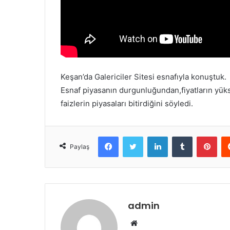
k
Keşan’da Galericiler Sitesi esnafıyla konuştuk.
Esnaf piyasanın durgunluğundan,fiyatların yü
faizlerin piyasaları bitirdiğini söyledi.
Facebook
Twitter
LinkedIn
Tumblr
Pinterest
Paylaş
admin
W