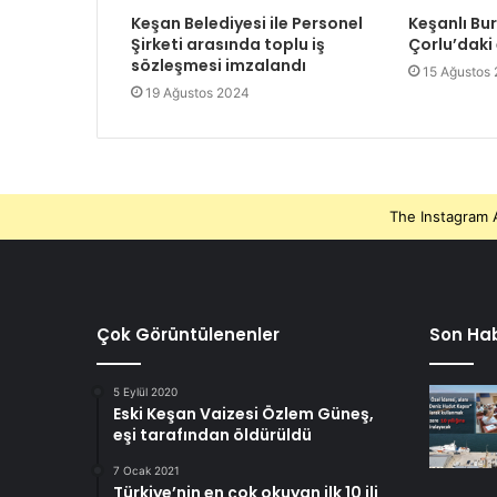
Keşan Belediyesi ile Personel
Keşanlı Bu
Şirketi arasında toplu iş
Çorlu’daki
sözleşmesi imzalandı
15 Ağustos
19 Ağustos 2024
The Instagram A
Çok Görüntülenenler
Son Hab
5 Eylül 2020
Eski Keşan Vaizesi Özlem Güneş,
eşi tarafından öldürüldü
7 Ocak 2021
Türkiye’nin en çok okuyan ilk 10 ili