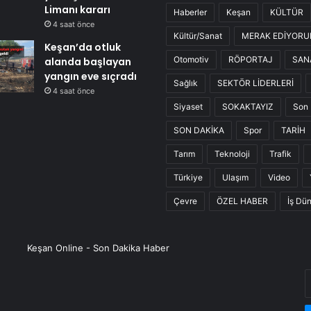
Limanı kararı
Haberler
Keşan
KÜLTÜR
4 saat önce
Kültür/Sanat
MERAK EDİYOR
Keşan’da otluk
Otomotiv
RÖPORTAJ
SAN
alanda başlayan
yangın eve sıçradı
Sağlık
SEKTÖR LİDERLERİ
4 saat önce
Siyaset
SOKAKTAYIZ
Son 
SON DAKİKA
Spor
TARİH
Tarım
Teknoloji
Trafik
Türkiye
Ulaşım
Video
Çevre
ÖZEL HABER
İş Dü
Keşan Online - Son Dakika Haber
E
P
a