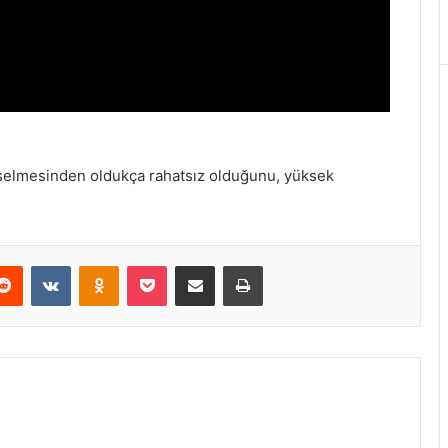
kselmesinden oldukça rahatsız olduğunu, yüksek
Reddit
VKontakte
Odnoklassniki
Pocket
E-Posta ile paylaş
Yazdır