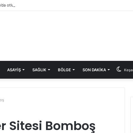
’da otluk alanda başlayan yangın eve sıçradı
ASAYIŞ
SAĞLIK
BÖLGE
SON DAKIKA
Keşan
boş
er Sitesi Bomboş