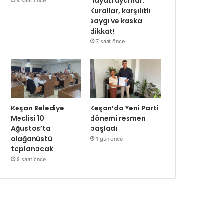
hayati uyarılar:
4 saat önce
Kurallar, karşılıklı
saygı ve kaska
dikkat!
7 saat önce
Keşan Belediye
Keşan’da Yeni Parti
Meclisi 10
dönemi resmen
Ağustos’ta
başladı
olağanüstü
1 gün önce
toplanacak
9 saat önce