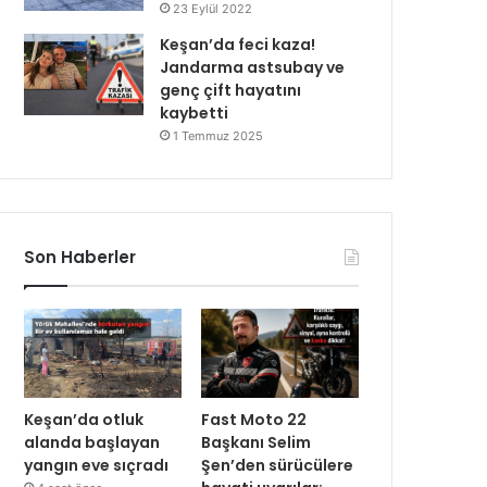
23 Eylül 2022
Keşan’da feci kaza!
Jandarma astsubay ve
genç çift hayatını
kaybetti
1 Temmuz 2025
Son Haberler
Keşan’da otluk
Fast Moto 22
alanda başlayan
Başkanı Selim
yangın eve sıçradı
Şen’den sürücülere