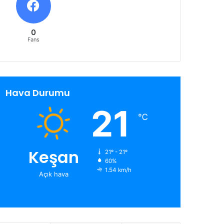
0
Fans
Hava Durumu
21
℃
Keşan
21º - 21º
60%
1.54 km/h
Açık hava