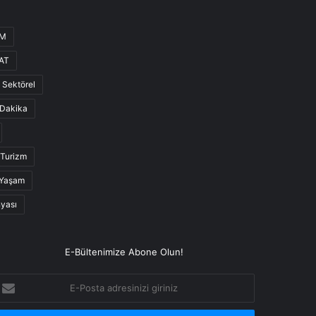
UM
AT
Sektörel
Dakika
Turizm
Yaşam
nyası
E-Bültenimize Abone Olun!
-
osta
dresinizi