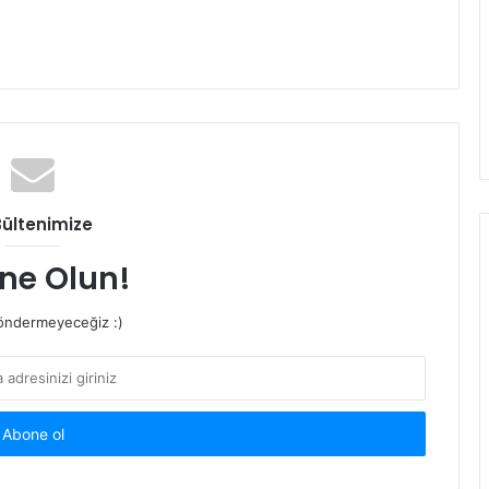
Bültenimize
ne Olun!
ndermeyeceğiz :)