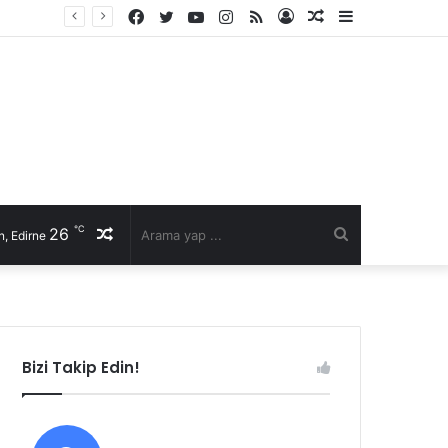
Facebook
Twitter
YouTube
Instagram
RSS
Kayıt
Rastgele
Kenar
Ol
Makale
Bölmesi
℃
26
Rastgele
Arama
, Edirne
Makale
yap
...
Bizi Takip Edin!