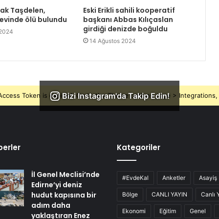
rak Taşdelen,
Eski Erikli sahili kooperatif
 evinde ölü bulundu
başkanı Abbas Kılıçaslan
girdiği denizde boğuldu
 2024
14 Ağustos 2024
Bizi Instagram'da Takip Edin!
ccess Token is expired, Go to the Theme options page > Integrations, t
erler
Kategoriler
İl Genel Meclisi’nde
#EvdeKal
Anketler
Asayiş
Edirne’yi deniz
hudut kapısına bir
Bölge
CANLI YAYIN
Canlı 
adım daha
Ekonomi
Eğitim
Genel
yaklaştıran Enez