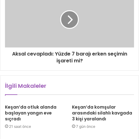
Aksal cevapladı: Yüzde 7 barajı erken seçimin
işareti mi?
İlgili Makaleler
Keşan’da otluk alanda
Keşan’da komşular
başlayan yangın eve
arasındaki silahlı kavgada
sıçradı
3 kişi yaralandı
21 saat önce
7 gün önce