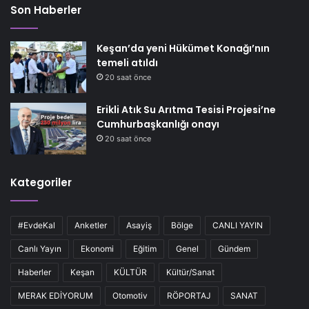
Son Haberler
Keşan’da yeni Hükümet Konağı’nın
temeli atıldı
20 saat önce
Erikli Atık Su Arıtma Tesisi Projesi’ne
Cumhurbaşkanlığı onayı
20 saat önce
Kategoriler
#EvdeKal
Anketler
Asayiş
Bölge
CANLI YAYIN
Canlı Yayın
Ekonomi
Eğitim
Genel
Gündem
Haberler
Keşan
KÜLTÜR
Kültür/Sanat
MERAK EDİYORUM
Otomotiv
RÖPORTAJ
SANAT