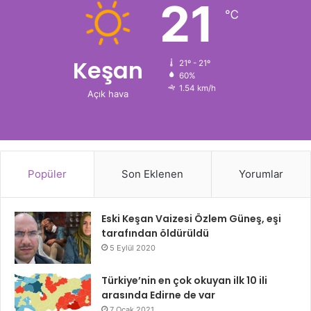
21
℃
Keşan
21º - 21º
60%
1.54 km/h
Açık hava
Popüler
Son Eklenen
Yorumlar
Eski Keşan Vaizesi Özlem Güneş, eşi
tarafından öldürüldü
5 Eylül 2020
Türkiye’nin en çok okuyan ilk 10 ili
arasında Edirne de var
7 Ocak 2021