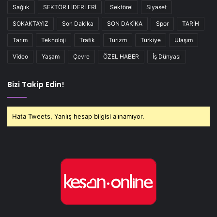
Sağlık
SEKTÖR LİDERLERİ
Sektörel
Siyaset
SOKAKTAYIZ
Son Dakika
SON DAKİKA
Spor
TARİH
Tarım
Teknoloji
Trafik
Turizm
Türkiye
Ulaşım
Video
Yaşam
Çevre
ÖZEL HABER
İş Dünyası
Bizi Takip Edin!
Hata Tweets, Yanlış hesap bilgisi alınamıyor.