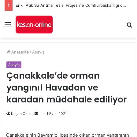
Erikli Atık Su Arıtma Tesisi Projesi’ne Cumhurbaşkanlığı onayı
Menü
A
y
...
Anasayfa
/
Asayiş
Asayiş
Çanakkale’de orman
yangını! Havadan ve
karadan müdahale ediliyor
Bir
Keşan Online
1 Eylül 2021
e-
posta
Çanakkale’nin Bayramiç ilçesinde çıkan orman yangınının
göndermek