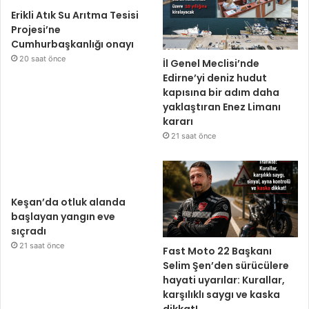
Erikli Atık Su Arıtma Tesisi
Projesi’ne
Cumhurbaşkanlığı onayı
20 saat önce
İl Genel Meclisi’nde
Edirne’yi deniz hudut
kapısına bir adım daha
yaklaştıran Enez Limanı
kararı
21 saat önce
Keşan’da otluk alanda
başlayan yangın eve
sıçradı
21 saat önce
Fast Moto 22 Başkanı
Selim Şen’den sürücülere
hayati uyarılar: Kurallar,
karşılıklı saygı ve kaska
dikkat!