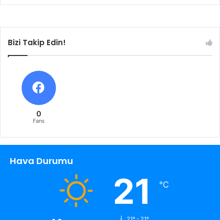
Bizi Takip Edin!
0
Fans
Hava Durumu
21
℃
21º - 21º