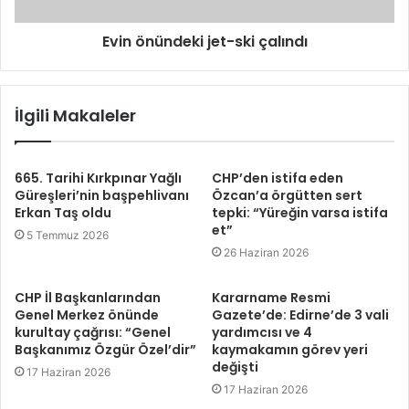
Evin önündeki jet-ski çalındı
İlgili Makaleler
665. Tarihi Kırkpınar Yağlı
CHP’den istifa eden
Güreşleri’nin başpehlivanı
Özcan’a örgütten sert
Erkan Taş oldu
tepki: “Yüreğin varsa istifa
et”
5 Temmuz 2026
26 Haziran 2026
CHP İl Başkanlarından
Kararname Resmi
Genel Merkez önünde
Gazete’de: Edirne’de 3 vali
kurultay çağrısı: “Genel
yardımcısı ve 4
Başkanımız Özgür Özel’dir”
kaymakamın görev yeri
değişti
17 Haziran 2026
17 Haziran 2026