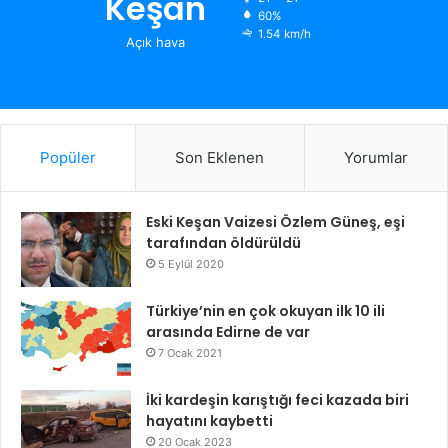
Keşan
60%
1.54 km/h
Açık hava
Popüler
Son Eklenen
Yorumlar
Eski Keşan Vaizesi Özlem Güneş, eşi
tarafından öldürüldü
5 Eylül 2020
Türkiye’nin en çok okuyan ilk 10 ili
arasında Edirne de var
7 Ocak 2021
İki kardeşin karıştığı feci kazada biri
hayatını kaybetti
20 Ocak 2023