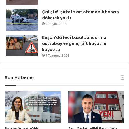
Çalıştığı şirkete ait otomobili benzin
dökerek yaktı
23 Eylül 2022
Keşan’da feci kaza! Jandarma
astsubay ve genç çift hayatını
kaybetti
1 Temmuz 2025
Son Haberler
Edirne’nin sağlık
Anıl Çakır, YENİ Parti’nin