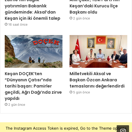
yatırımları Bakanlık
Keşan’daki Kurucu İlçe
gündeminde: Aksal’dan
Başkanı oldu
Keşan için iki önemli talep
2 gün önce
16 saat önce
Keşan DOÇEK’ten
Milletvekili Aksal ve
“Dünyanın Çatısı”nda
Başkan Özcan Ankara
tarihi başarı: Pamirler
temaslarını değerlendirdi
geçildi, Ağrı Dağı’nda zirve
5 gün önce
yapıldı
2 gün önce
The Instagram Access Token is expired, Go to the Theme options