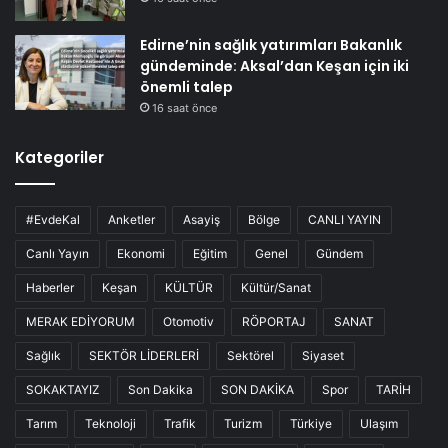
Edirne’nin sağlık yatırımları Bakanlık
gündeminde: Aksal’dan Keşan için iki
önemli talep
16 saat önce
Kategoriler
#EvdeKal
Anketler
Asayiş
Bölge
CANLI YAYIN
Canlı Yayın
Ekonomi
Eğitim
Genel
Gündem
Haberler
Keşan
KÜLTÜR
Kültür/Sanat
MERAK EDİYORUM
Otomotiv
RÖPORTAJ
SANAT
Sağlık
SEKTÖR LİDERLERİ
Sektörel
Siyaset
SOKAKTAYIZ
Son Dakika
SON DAKİKA
Spor
TARİH
Tarım
Teknoloji
Trafik
Turizm
Türkiye
Ulaşım