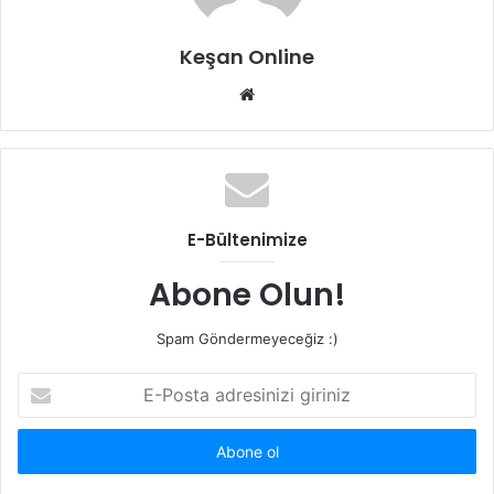
Keşan Online
Web
sitesi
E-Bültenimize
Abone Olun!
Spam Göndermeyeceğiz :)
E-
Posta
adresinizi
giriniz