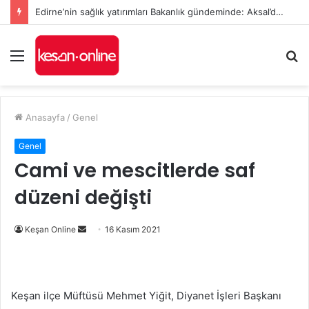
Edirne’nin sağlık yatırımları Bakanlık gündeminde: Aksal’dan Keşan için iki önemli talep
Menü
A
y
...
Anasayfa
/
Genel
Genel
Cami ve mescitlerde saf
düzeni değişti
Bir
Keşan Online
16 Kasım 2021
e-
posta
göndermek
Keşan ilçe Müftüsü Mehmet Yiğit, Diyanet İşleri Başkanı