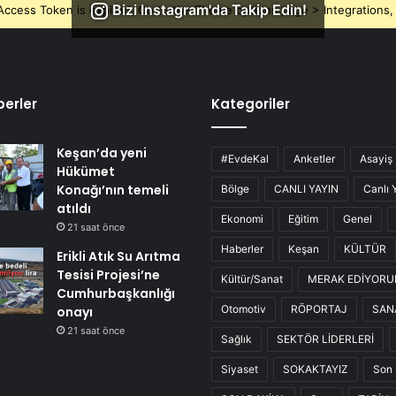
Bizi Instagram'da Takip Edin!
ccess Token is expired, Go to the Theme options page > Integrations, t
erler
Kategoriler
Keşan’da yeni
#EvdeKal
Anketler
Asayiş
Hükümet
Konağı’nın temeli
Bölge
CANLI YAYIN
Canlı 
atıldı
Ekonomi
Eğitim
Genel
21 saat önce
Haberler
Keşan
KÜLTÜR
Erikli Atık Su Arıtma
Tesisi Projesi’ne
Kültür/Sanat
MERAK EDİYOR
Cumhurbaşkanlığı
Otomotiv
RÖPORTAJ
SAN
onayı
21 saat önce
Sağlık
SEKTÖR LİDERLERİ
Siyaset
SOKAKTAYIZ
Son 