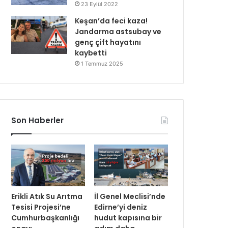
23 Eylül 2022
Keşan’da feci kaza!
Jandarma astsubay ve
genç çift hayatını
kaybetti
1 Temmuz 2025
Son Haberler
Erikli Atık Su Arıtma
İl Genel Meclisi’nde
Tesisi Projesi’ne
Edirne’yi deniz
Cumhurbaşkanlığı
hudut kapısına bir