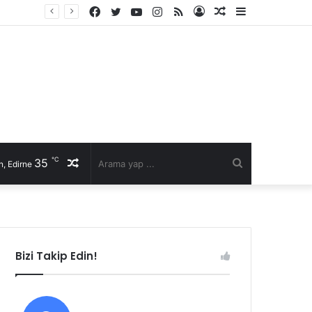
Facebook
Twitter
YouTube
Instagram
RSS
Kayıt
Rastgele
Kenar
Ol
Makale
Bölmesi
℃
35
Rastgele
Arama
, Edirne
Makale
yap
...
Bizi Takip Edin!