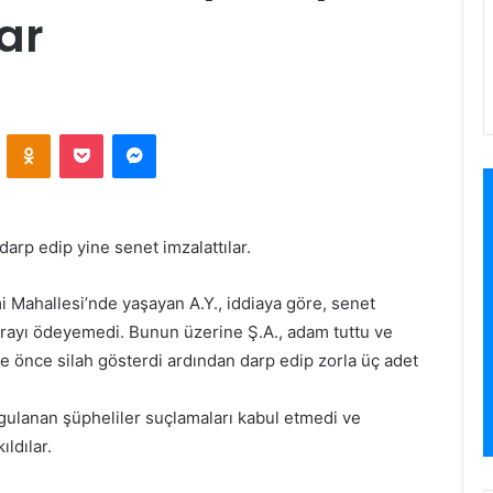
ar
VKontakte
Odnoklassniki
Pocket
Messenger
arp edip yine senet imzalattılar.
 Mahallesi’nde yaşayan A.Y., iddiaya göre, senet
 lirayı ödeyemedi. Bunun üzerine Ş.A., adam tuttu ve
sine önce silah gösterdi ardından darp edip zorla üç adet
orgulanan şüpheliler suçlamaları kabul etmedi ve
ıldılar.