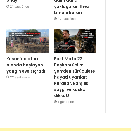
onayı
adım daha
yaklaştıran Enez
21 saat önce
Limanı kararı
22 saat önce
Keşan’da otluk
Fast Moto 22
alanda başlayan
Başkanı Selim
yangın eve sıçradı
Şen’den sürücülere
hayati uyarılar:
22 saat önce
Kurallar, karşılıklı
saygı ve kaska
dikkat!
1 gün önce