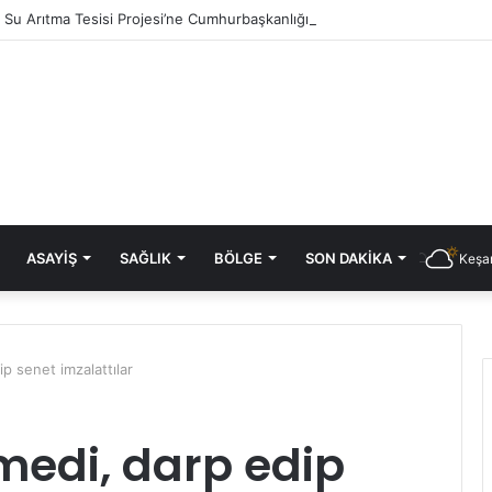
ık Su Arıtma Tesisi Projesi’ne Cumhurbaşkanlığı onayı
ASAYIŞ
SAĞLIK
BÖLGE
SON DAKIKA
Keşan
 senet imzalattılar
edi, darp edip