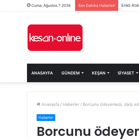
Erikli At
Cuma, Ağustos 7 2026
Son Dakika Haberleri
ANASAYFA
GÜNDEM
KEŞAN
SIYASET
Anasayfa
/
Haberler
/
Borcunu ödeyemedi, darp edip
Haberler
Borcunu ödeyem