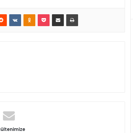
erest
Reddit
VKontakte
Odnoklassniki
Pocket
E-Posta ile paylaş
Yazdır
Bültenimize