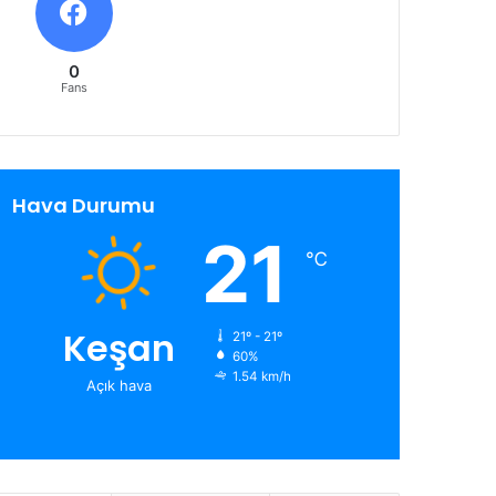
0
Fans
Hava Durumu
21
℃
Keşan
21º - 21º
60%
1.54 km/h
Açık hava