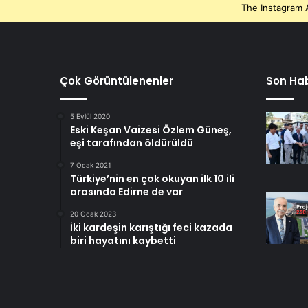
The Instagram A
Çok Görüntülenenler
Son Hab
5 Eylül 2020
Eski Keşan Vaizesi Özlem Güneş,
eşi tarafından öldürüldü
7 Ocak 2021
Türkiye’nin en çok okuyan ilk 10 ili
arasında Edirne de var
20 Ocak 2023
İki kardeşin karıştığı feci kazada
biri hayatını kaybetti