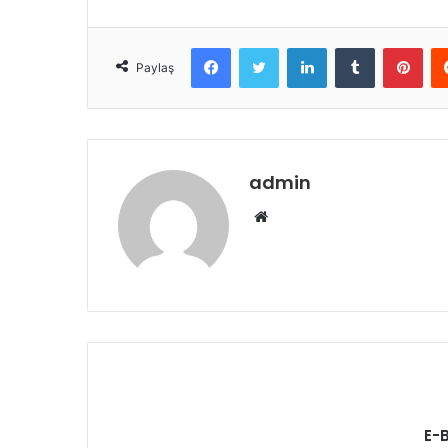
Facebook
Twitter
LinkedIn
Tumblr
Pint
Paylaş
admin
Web
sitesi
E-