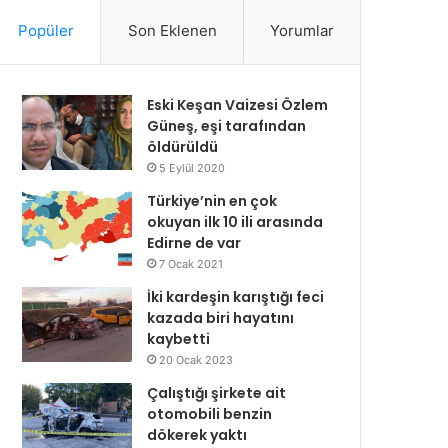
Popüler
Son Eklenen
Yorumlar
Eski Keşan Vaizesi Özlem
Güneş, eşi tarafından
öldürüldü
5 Eylül 2020
Türkiye’nin en çok
okuyan ilk 10 ili arasında
Edirne de var
7 Ocak 2021
İki kardeşin karıştığı feci
kazada biri hayatını
kaybetti
20 Ocak 2023
Çalıştığı şirkete ait
otomobili benzin
dökerek yaktı