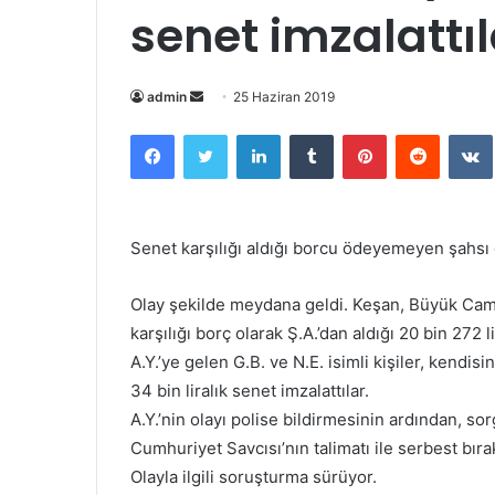
senet imzalattıl
Bir
admin
25 Haziran 2019
e-
Facebook
Twitter
LinkedIn
Tumblr
Pinterest
Reddit
posta
göndermek
Senet karşılığı aldığı borcu ödeyemeyen şahsı d
Olay şekilde meydana geldi. Keşan, Büyük Cami
karşılığı borç olarak Ş.A.’dan aldığı 20 bin 272
A.Y.’ye gelen G.B. ve N.E. isimli kişiler, kendi
34 bin liralık senet imzalattılar.
A.Y.’nin olayı polise bildirmesinin ardından, s
Cumhuriyet Savcısı’nın talimatı ile serbest bırak
Olayla ilgili soruşturma sürüyor.