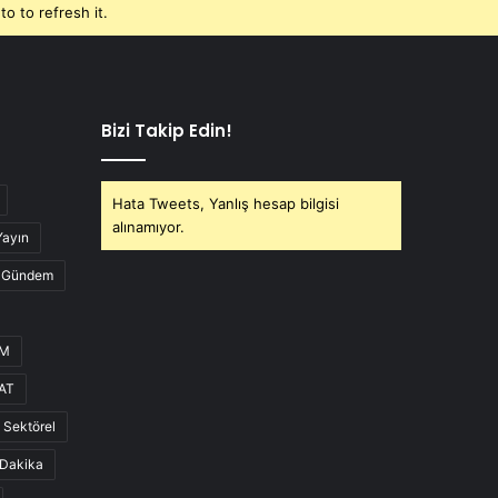
o to refresh it.
Bizi Takip Edin!
Hata Tweets, Yanlış hesap bilgisi
alınamıyor.
Yayın
Gündem
UM
AT
Sektörel
Dakika