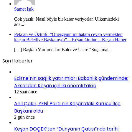
Samet Işık
Çok yazık. Nasıl böyle bir karar veriyorlar. Ülkemizdeki
ada...
Pekcan ve Öztürk: “Önergenin muhatabı cevap vermekten
kaçan Belediye Başkanıydı” – Keşan Online – Keşan Haber
[…] Başkan Yardımcıları Balcı ve Uslu: “Suçlamal...
Son Haberler
Edirne’nin sağlık yatırımları Bakanlık gündeminde:
Aksal’dan Keşan için iki önemli talep
12 saat önce
Anıl Çakır, YENİ Parti’nin Keşan’daki Kurucu İlçe
Başkanı oldu
2 gün önce
Keşan DOÇEK’ten “Dünyanın Çatısı”nda tarihi