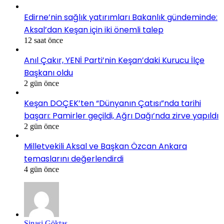
Edirne’nin sağlık yatırımları Bakanlık gündeminde:
Aksal’dan Keşan için iki önemli talep
12 saat önce
Anıl Çakır, YENİ Parti’nin Keşan’daki Kurucu İlçe
Başkanı oldu
2 gün önce
Keşan DOÇEK’ten “Dünyanın Çatısı”nda tarihi
başarı: Pamirler geçildi, Ağrı Dağı’nda zirve yapıldı
2 gün önce
Milletvekili Aksal ve Başkan Özcan Ankara
temaslarını değerlendirdi
4 gün önce
Şinasi Göktaş