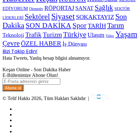
Sağlık
RÖPORTAJ
SANAT
EDİYORUM
SEKTÖR
Otomotiv
Siyaset
Sektörel
Son
SOKAKTAYIZ
LİDERLERİ
Dakika
SON DAKİKA
Spor
Tarım
TARİH
Yaşam
Türkiye
Trafik
Turizm
Ulaşım
Teknoloji
Video
Çevre
ÖZEL HABER
İş Dünyası
Bizi Takip Edin!
Hata Tweets, Yanlış hesap bilgisi alınamıyor.
Keşan Online - Son Dakika Haber
E-Bültenimize Abone Olun!
E-
Posta
adresinizi
giriniz
© Telif Hakkı 2026, Tüm Hakları Saklıdır |
Facebook
Twitter
YouTube
Instagram
RSS