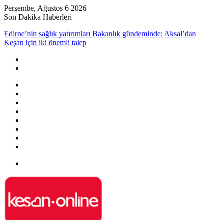
Perşembe, Ağustos 6 2026
Son Dakika Haberleri
Edirne’nin sağlık yatırımları Bakanlık gündeminde: Aksal’dan
Keşan için iki önemli talep
Kenar
Bölmesi
Rastgele
Makale
Kayıt
Ol
RSS
Instagram
YouTube
Twitter
Facebook
Menü