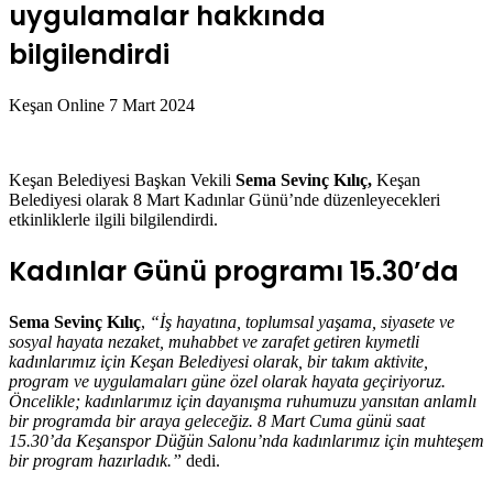
uygulamalar hakkında
bilgilendirdi
Bir
Keşan Online
7 Mart 2024
e-
posta
göndermek
Keşan Belediyesi Başkan Vekili
Sema Sevinç Kılıç,
Keşan
Belediyesi olarak 8 Mart Kadınlar Günü’nde düzenleyecekleri
etkinliklerle ilgili bilgilendirdi.
Kadınlar Günü programı 15.30’da
Sema Sevinç Kılıç
,
“İş hayatına, toplumsal yaşama, siyasete ve
sosyal hayata nezaket, muhabbet ve zarafet getiren kıymetli
kadınlarımız için Keşan Belediyesi olarak, bir takım aktivite,
program ve uygulamaları güne özel olarak hayata geçiriyoruz.
Öncelikle; kadınlarımız için dayanışma ruhumuzu yansıtan anlamlı
bir programda bir araya geleceğiz. 8 Mart Cuma günü saat
15.30’da Keşanspor Düğün Salonu’nda kadınlarımız için muhteşem
bir program hazırladık.”
dedi.