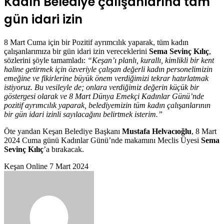
Kadın Belediye çalışanlarına tam
gün idari izin
8 Mart Cuma için bir Pozitif ayrımcılık yaparak, tüm kadın
çalışanlarımıza bir gün idari izin vereceklerini
Sema Sevinç Kılıç
,
sözlerini şöyle tamamladı:
“Keşan’ı planlı, kurallı, kimlikli bir kent
haline getirmek için özveriyle çalışan değerli kadın personelimizin
emeğine ve fikirlerine büyük önem verdiğimizi tekrar hatırlatmak
istiyoruz. Bu vesileyle de; onlara verdiğimiz değerin küçük bir
göstergesi olarak ve 8 Mart Dünya Emekçi Kadınlar Günü’nde
pozitif ayrımcılık yaparak, belediyemizin tüm kadın çalışanlarının
bir gün idari izinli sayılacağını belirtmek isterim.”
Öte yandan Keşan Belediye Başkanı
Mustafa Helvacıoğlu
, 8 Mart
2024 Cuma günü Kadınlar Günü’nde makamını Meclis Üyesi
Sema
Sevinç Kılıç
’a bırakacak.
Bir
Keşan Online
7 Mart 2024
e-
posta
göndermek