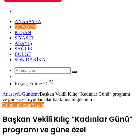
Arama
yap
ANASAYFA
...
GÜNDEM
KEŞAN
SIYASET
ASAYIŞ
SAĞLIK
BÖLGE
SON DAKIKA
Arama
Rastgele
yap
Makale
℃
...
Keşan, Edirne
21
Anasayfa
/
Gündem
/
Başkan Vekili Kılıç “Kadınlar Günü” programı
ve güne özel uygulamalar hakkında bilgilendirdi
Gündem
Keşan
Yaşam
Başkan Vekili Kılıç “Kadınlar Günü”
programı ve güne özel