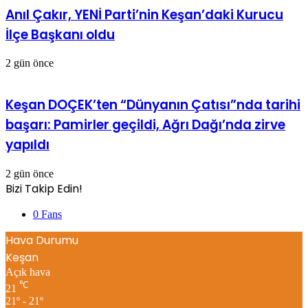
Anıl Çakır, YENİ Parti’nin Keşan’daki Kurucu
İlçe Başkanı oldu
2 gün önce
Keşan DOÇEK’ten “Dünyanın Çatısı”nda tarihi
başarı: Pamirler geçildi, Ağrı Dağı’nda zirve
yapıldı
2 gün önce
Bizi Takip Edin!
0
Fans
Hava Durumu
Keşan
Açık hava
℃
21
21º - 21º