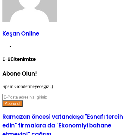
Keşan Online
Web
sitesi
E-Bültenimize
Abone Olun!
Spam Göndermeyeceğiz :)
E-
Posta
adresinizi
giriniz
Ramazan öncesi vatandaşa "Esnafı tercih
edin" firmalara da "Ekonomiyi bahane
etmeyin!" çağrısı