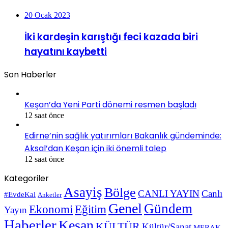
20 Ocak 2023
İki kardeşin karıştığı feci kazada biri
hayatını kaybetti
Son Haberler
Keşan’da Yeni Parti dönemi resmen başladı
12 saat önce
Edirne’nin sağlık yatırımları Bakanlık gündeminde:
Aksal’dan Keşan için iki önemli talep
12 saat önce
Kategoriler
Asayiş
Bölge
CANLI YAYIN
Canlı
#EvdeKal
Anketler
Genel
Gündem
Ekonomi
Eğitim
Yayın
Haberler
Keşan
KÜLTÜR
Kültür/Sanat
MERAK