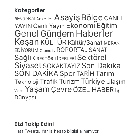
Kategoriler
Asayiş
Bölge
CANLI
#EvdeKal
Anketler
Ekonomi
Eğitim
Canlı Yayın
YAYIN
Genel
Haberler
Gündem
Keşan
KÜLTÜR
Kültür/Sanat
MERAK
RÖPORTAJ
SANAT
EDİYORUM
Otomotiv
Sağlık
Sektörel
SEKTÖR LİDERLERİ
Siyaset
Son Dakika
SOKAKTAYIZ
SON DAKİKA
Spor
Tarım
TARİH
Türkiye
Trafik
Turizm
Ulaşım
Teknoloji
Yaşam
Çevre
ÖZEL HABER
İş
Video
Dünyası
Bizi Takip Edin!
Hata Tweets, Yanlış hesap bilgisi alınamıyor.