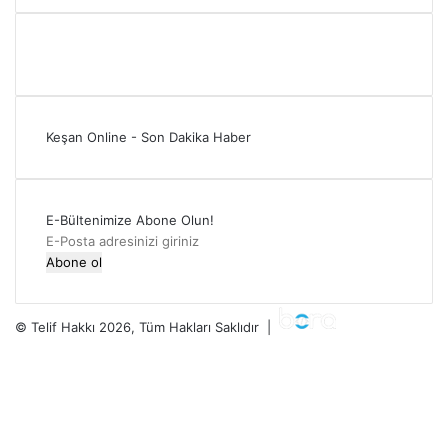
Keşan Online - Son Dakika Haber
E-Bültenimize Abone Olun!
E-
Posta
adresinizi
giriniz
© Telif Hakkı 2026, Tüm Hakları Saklıdır |
Facebook
Twitter
YouTube
Instagram
RSS