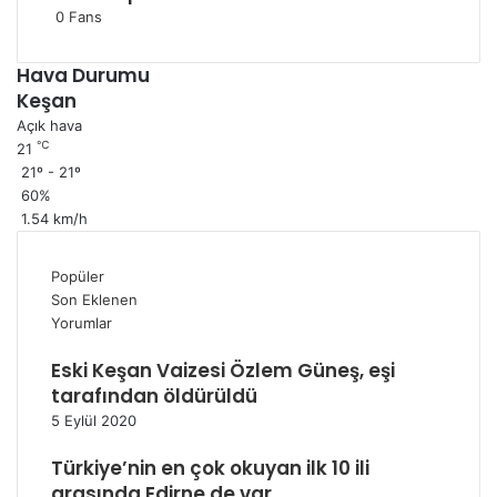
0
Fans
Hava Durumu
Keşan
Açık hava
℃
21
21º - 21º
60%
1.54 km/h
Popüler
Son Eklenen
Yorumlar
Eski Keşan Vaizesi Özlem Güneş, eşi
tarafından öldürüldü
5 Eylül 2020
Türkiye’nin en çok okuyan ilk 10 ili
arasında Edirne de var