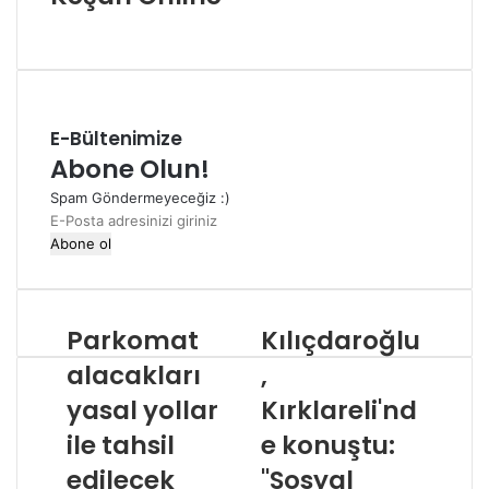
Web
sitesi
E-Bültenimize
Abone Olun!
Spam Göndermeyeceğiz :)
E-
Posta
adresinizi
giriniz
Parkomat
Kılıçdaroğlu
alacakları
,
yasal yollar
Kırklareli'nd
ile tahsil
e konuştu:
edilecek
"Sosyal