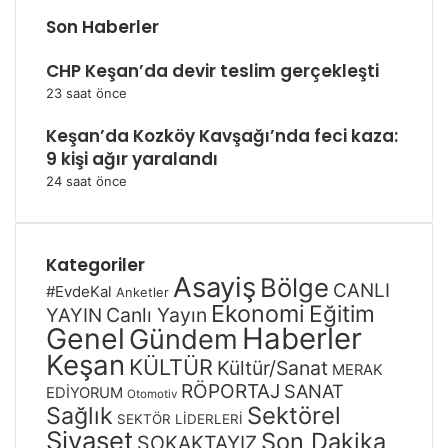
Son Haberler
CHP Keşan’da devir teslim gerçekleşti
23 saat önce
Keşan’da Kozköy Kavşağı’nda feci kaza:
9 kişi ağır yaralandı
24 saat önce
Kategoriler
Asayiş
Bölge
CANLI
#EvdeKal
Anketler
Ekonomi
Eğitim
Canlı Yayın
YAYIN
Genel
Haberler
Gündem
Keşan
KÜLTÜR
Kültür/Sanat
MERAK
RÖPORTAJ
SANAT
EDİYORUM
Otomotiv
Sağlık
Sektörel
SEKTÖR LİDERLERİ
Siyaset
Son Dakika
SOKAKTAYIZ