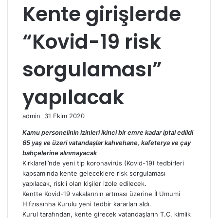
Kente girişlerde
“Kovid-19 risk
sorgulaması”
yapılacak
Bir
admin
31 Ekim 2020
e-
Kamu personelinin izinleri ikinci bir emre kadar iptal edildi
posta
65 yaş ve üzeri vatandaşlar kahvehane, kafeterya ve çay
göndermek
bahçelerine alınmayacak
Kırklareli’nde yeni tip koronavirüs (Kovid-19) tedbirleri
kapsamında kente geleceklere risk sorgulaması
yapılacak, riskli olan kişiler izole edilecek.
Kentte Kovid-19 vakalarının artması üzerine İl Umumi
Hıfzıssıhha Kurulu yeni tedbir kararları aldı.
Kurul tarafından, kente girecek vatandaşların T.C. kimlik