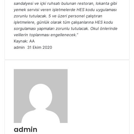
sandalyesi ve içki ruhsatı bulunan restoran, lokanta gibi
yemek servisi veren işletmelerde HES kodu uygulaması
zorunlu tutulacak. 5 ve üzeri personel çalıştıran
işletmelere, günlük olarak tüm çalışanlarına HES kodu
sorgulaması yapmaları zorunlu tutulacak. Okul önlerinde
velilerin toplanması engellenecek.”
Kaynak: AA
Bir
admin
31 Ekim 2020
e-
posta
göndermek
admin