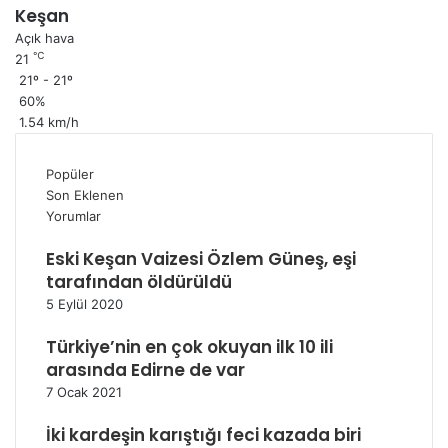
Keşan
Açık hava
℃
21
21º - 21º
60%
1.54 km/h
Popüler
Son Eklenen
Yorumlar
Eski Keşan Vaizesi Özlem Güneş, eşi
tarafından öldürüldü
5 Eylül 2020
Türkiye’nin en çok okuyan ilk 10 ili
arasında Edirne de var
7 Ocak 2021
İki kardeşin karıştığı feci kazada biri