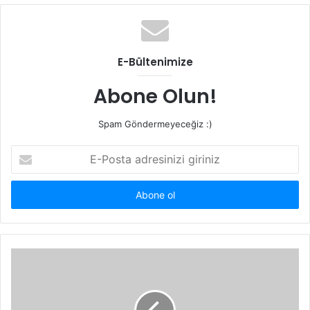
b
s
i
t
E-Bültenimize
e
s
Abone Olun!
i
Spam Göndermeyeceğiz :)
E
-
P
o
s
t
a
a
d
r
e