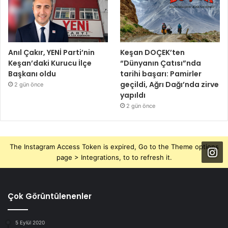
Anıl Çakır, YENİ Parti’nin
Keşan DOÇEK’ten
Keşan’daki Kurucu İlçe
“Dünyanın Çatısı”nda
Başkanı oldu
tarihi başarı: Pamirler
geçildi, Ağrı Dağı’nda zirve
2 gün önce
yapıldı
2 gün önce
The Instagram Access Token is expired, Go to the Theme options
page > Integrations, to to refresh it.
Çok Görüntülenenler
5 Eylül 2020