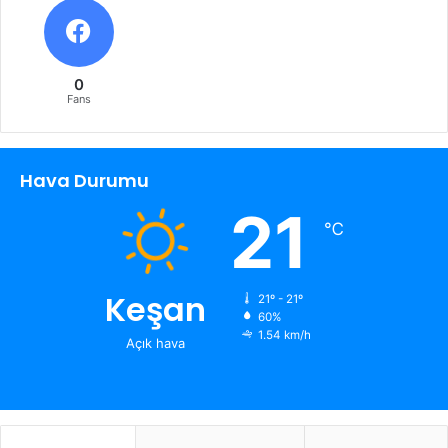
0
Fans
Hava Durumu
21
℃
Keşan
21º - 21º
60%
1.54 km/h
Açık hava