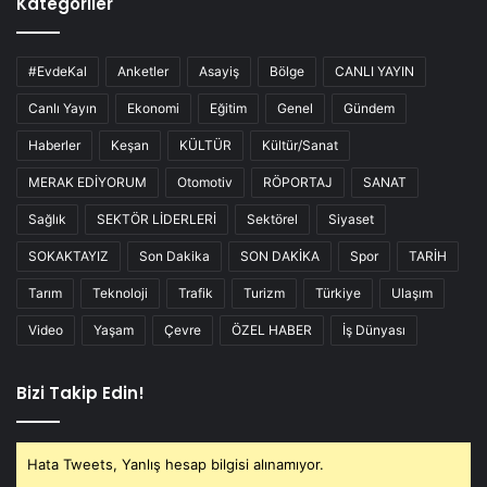
Kategoriler
#EvdeKal
Anketler
Asayiş
Bölge
CANLI YAYIN
Canlı Yayın
Ekonomi
Eğitim
Genel
Gündem
Haberler
Keşan
KÜLTÜR
Kültür/Sanat
MERAK EDİYORUM
Otomotiv
RÖPORTAJ
SANAT
Sağlık
SEKTÖR LİDERLERİ
Sektörel
Siyaset
SOKAKTAYIZ
Son Dakika
SON DAKİKA
Spor
TARİH
Tarım
Teknoloji
Trafik
Turizm
Türkiye
Ulaşım
Video
Yaşam
Çevre
ÖZEL HABER
İş Dünyası
Bizi Takip Edin!
Hata Tweets, Yanlış hesap bilgisi alınamıyor.