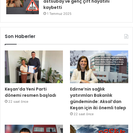
astsubay ve genç çift hayatını
kaybetti
1 Temmuz 2025
Son Haberler
Keşan’da Yeni Parti
Edirne’nin sağlık
dönemi resmen başladı
yatırımları Bakanlık
gündeminde: Aksal’dan
22 saat önce
Keşan için iki önemli talep
22 saat önce