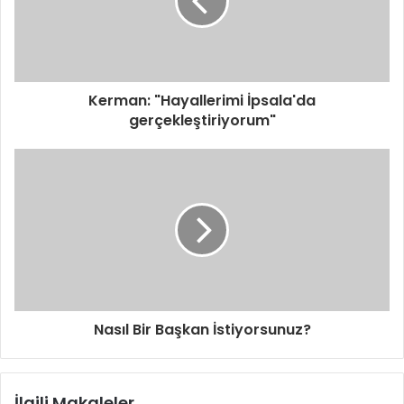
s
i
n
i
z
i
Kerman: "Hayallerimi İpsala'da
g
gerçekleştiriyorum"
i
r
i
n
i
z
Nasıl Bir Başkan İstiyorsunuz?
İlgili Makaleler