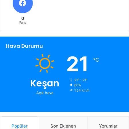
0
Fans
Hava Durumu
21
℃
Keşan
21º - 21º
60%
1.54 km/h
Açık hava
Popüler
Son Eklenen
Yorumlar