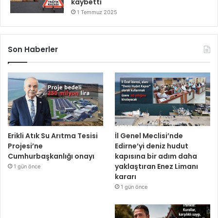
kaybetti
1 Temmuz 2025
Son Haberler
Erikli Atık Su Arıtma Tesisi
İl Genel Meclisi’nde
Projesi’ne
Edirne’yi deniz hudut
Cumhurbaşkanlığı onayı
kapısına bir adım daha
yaklaştıran Enez Limanı
1 gün önce
kararı
1 gün önce