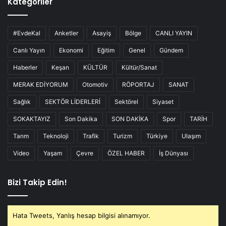
Kategoriler
#EvdeKal
Anketler
Asayiş
Bölge
CANLI YAYIN
Canlı Yayın
Ekonomi
Eğitim
Genel
Gündem
Haberler
Keşan
KÜLTÜR
Kültür/Sanat
MERAK EDİYORUM
Otomotiv
RÖPORTAJ
SANAT
Sağlık
SEKTÖR LİDERLERİ
Sektörel
Siyaset
SOKAKTAYIZ
Son Dakika
SON DAKİKA
Spor
TARİH
Tarım
Teknoloji
Trafik
Turizm
Türkiye
Ulaşım
Video
Yaşam
Çevre
ÖZEL HABER
İş Dünyası
Bizi Takip Edin!
Hata Tweets, Yanlış hesap bilgisi alınamıyor.