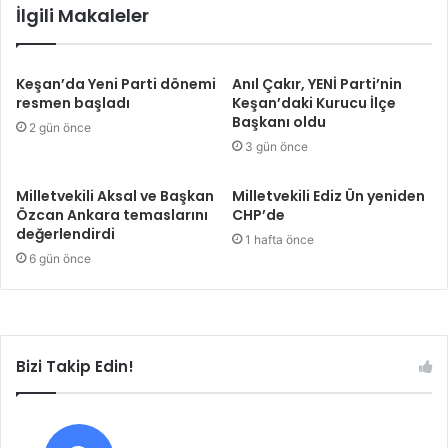
İlgili Makaleler
Keşan’da Yeni Parti dönemi
Anıl Çakır, YENİ Parti’nin
resmen başladı
Keşan’daki Kurucu İlçe
Başkanı oldu
2 gün önce
3 gün önce
Milletvekili Aksal ve Başkan
Milletvekili Ediz Ün yeniden
Özcan Ankara temaslarını
CHP’de
değerlendirdi
1 hafta önce
6 gün önce
Bizi Takip Edin!