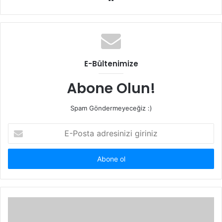
e
b
s
i
t
E-Bültenimize
e
s
Abone Olun!
i
Spam Göndermeyeceğiz :)
E
-
P
o
s
t
a
a
d