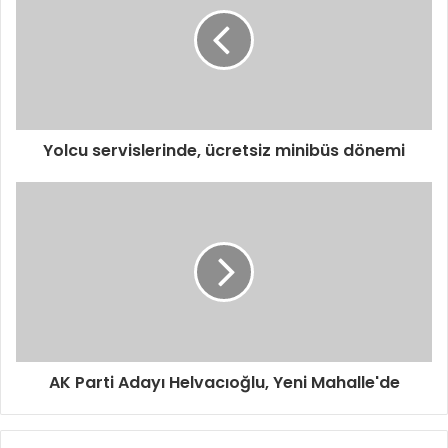
r
e
s
i
n
i
z
i
Yolcu servislerinde, ücretsiz minibüs dönemi
g
i
r
i
n
i
z
AK Parti Adayı Helvacıoğlu, Yeni Mahalle'de