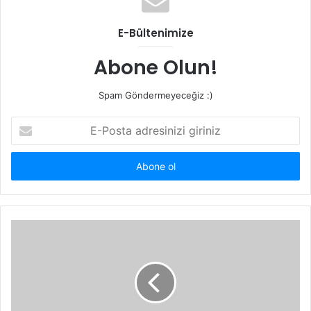
E-Bültenimize
Abone Olun!
Spam Göndermeyeceğiz :)
E-
Posta
adresinizi
giriniz