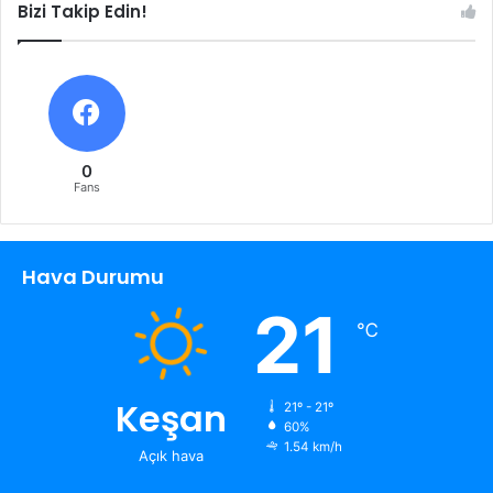
Bizi Takip Edin!
0
Fans
Hava Durumu
21
℃
Keşan
21º - 21º
60%
1.54 km/h
Açık hava