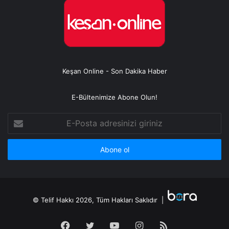
Keşan Online - Son Dakika Haber
E-Bültenimize Abone Olun!
E-
Posta
adresinizi
giriniz
© Telif Hakkı 2026, Tüm Hakları Saklıdır |
Facebook
Twitter
YouTube
Instagram
RSS