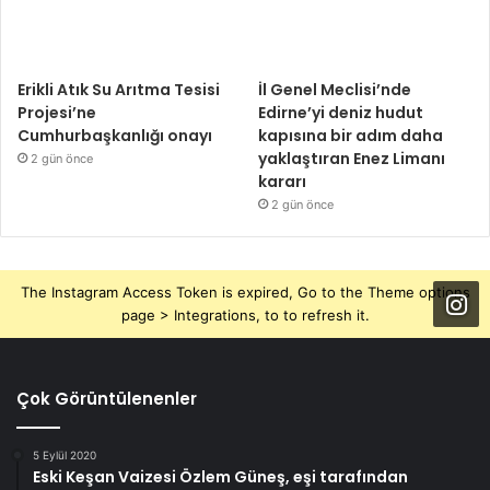
Erikli Atık Su Arıtma Tesisi
İl Genel Meclisi’nde
Projesi’ne
Edirne’yi deniz hudut
Cumhurbaşkanlığı onayı
kapısına bir adım daha
yaklaştıran Enez Limanı
2 gün önce
kararı
2 gün önce
The Instagram Access Token is expired, Go to the Theme options
page > Integrations, to to refresh it.
Çok Görüntülenenler
5 Eylül 2020
Eski Keşan Vaizesi Özlem Güneş, eşi tarafından