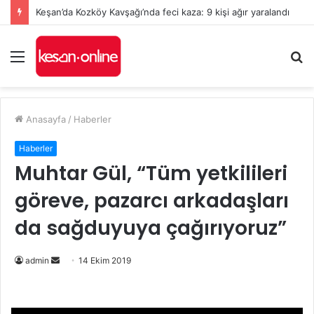
Keşan’da Kozköy Kavşağı’nda feci kaza: 9 kişi ağır yaralandı
Menü
A
y
...
Anasayfa
/
Haberler
Haberler
Muhtar Gül, “Tüm yetkilileri
göreve, pazarcı arkadaşları
da sağduyuya çağırıyoruz”
Bir
admin
14 Ekim 2019
e-
posta
göndermek