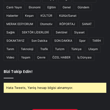
Canlı Yayın
Ekonomi
Eğitim
Genel
Gündem
Haberler
Keşan
KÜLTÜR
Kültür/Sanat
MERAK EDİYORUM
Otomotiv
RÖPORTAJ
SANAT
Sağlık
SEKTÖR LİDERLERİ
Sektörel
Siyaset
SOKAKTAYIZ
Son Dakika
SON DAKİKA
Spor
TARİH
Tarım
Teknoloji
Trafik
Turizm
Türkiye
Ulaşım
Video
Yaşam
Çevre
ÖZEL HABER
İş Dünyası
Bizi Takip Edin!
Hata Tweets, Yanlış hesap bilgisi alınamıyor.