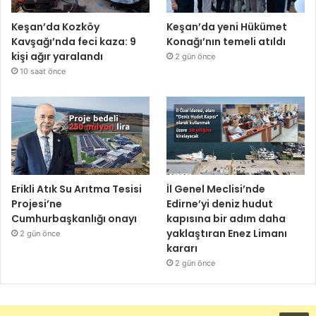
Keşan’da Kozköy
Keşan’da yeni Hükümet
Kavşağı’nda feci kaza: 9
Konağı’nın temeli atıldı
kişi ağır yaralandı
2 gün önce
10 saat önce
Erikli Atık Su Arıtma Tesisi
İl Genel Meclisi’nde
Projesi’ne
Edirne’yi deniz hudut
Cumhurbaşkanlığı onayı
kapısına bir adım daha
yaklaştıran Enez Limanı
2 gün önce
kararı
2 gün önce