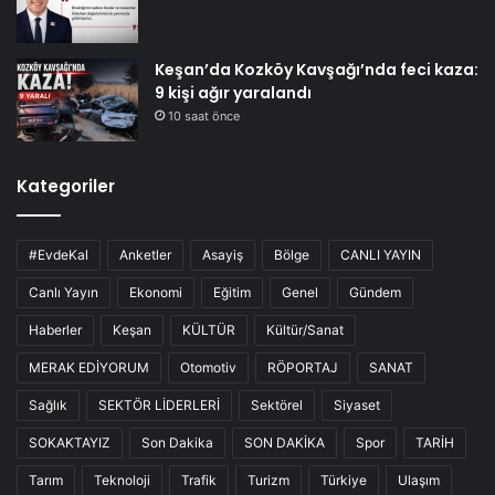
Keşan’da Kozköy Kavşağı’nda feci kaza:
9 kişi ağır yaralandı
10 saat önce
Kategoriler
#EvdeKal
Anketler
Asayiş
Bölge
CANLI YAYIN
Canlı Yayın
Ekonomi
Eğitim
Genel
Gündem
Haberler
Keşan
KÜLTÜR
Kültür/Sanat
MERAK EDİYORUM
Otomotiv
RÖPORTAJ
SANAT
Sağlık
SEKTÖR LİDERLERİ
Sektörel
Siyaset
SOKAKTAYIZ
Son Dakika
SON DAKİKA
Spor
TARİH
Tarım
Teknoloji
Trafik
Turizm
Türkiye
Ulaşım