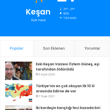
Keşan
21º - 21º
60%
1.54 km/h
Açık hava
Popüler
Son Eklenen
Yorumlar
Eski Keşan Vaizesi Özlem Güneş, eşi
tarafından öldürüldü
5 Eylül 2020
Türkiye’nin en çok okuyan ilk 10 ili
arasında Edirne de var
7 Ocak 2021
İki kardeşin karıştığı feci kazada biri