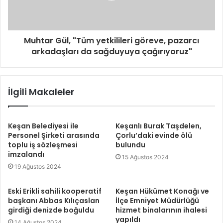
Muhtar Gül, "Tüm yetkilileri göreve, pazarcı
arkadaşları da sağduyuya çağırıyoruz"
İlgili Makaleler
Keşan Belediyesi ile
Keşanlı Burak Taşdelen,
Personel Şirketi arasında
Çorlu’daki evinde ölü
toplu iş sözleşmesi
bulundu
imzalandı
15 Ağustos 2024
19 Ağustos 2024
Eski Erikli sahili kooperatif
Keşan Hükümet Konağı ve
başkanı Abbas Kılıçaslan
İlçe Emniyet Müdürlüğü
girdiği denizde boğuldu
hizmet binalarının ihalesi
yapıldı
14 Ağustos 2024