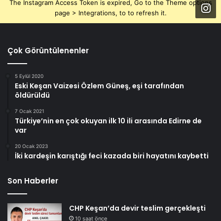
The Instagram Access Token is expired, Go to the Theme options
page > Integrations, to to refresh it.
Çok Görüntülenenler
5 Eylül 2020
Eski Keşan Vaizesi Özlem Güneş, eşi tarafından
öldürüldü
7 Ocak 2021
Türkiye’nin en çok okuyan ilk 10 ili arasında Edirne de
var
20 Ocak 2023
İki kardeşin karıştığı feci kazada biri hayatını kaybetti
Son Haberler
CHP Keşan’da devir teslim gerçekleşti
10 saat önce