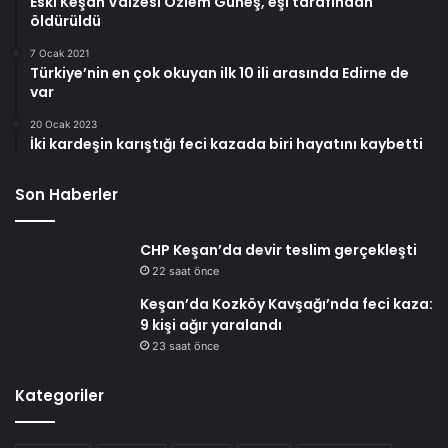
Eski Keşan Vaizesi Özlem Güneş, eşi tarafından
öldürüldü
7 Ocak 2021
Türkiye’nin en çok okuyan ilk 10 ili arasında Edirne de
var
20 Ocak 2023
İki kardeşin karıştığı feci kazada biri hayatını kaybetti
Son Haberler
CHP Keşan’da devir teslim gerçekleşti
22 saat önce
Keşan’da Kozköy Kavşağı’nda feci kaza:
9 kişi ağır yaralandı
23 saat önce
Kategoriler