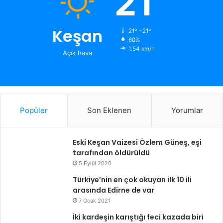
21
Keşan
21º - 21º
60%
1.54 km/h
Açık hava
Popüler
Son Eklenen
Yorumlar
Eski Keşan Vaizesi Özlem Güneş, eşi
tarafından öldürüldü
5 Eylül 2020
Türkiye’nin en çok okuyan ilk 10 ili
arasında Edirne de var
7 Ocak 2021
İki kardeşin karıştığı feci kazada biri