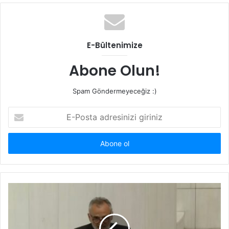
E-Bültenimize
Abone Olun!
Spam Göndermeyeceğiz :)
E-
Posta
adresinizi
giriniz