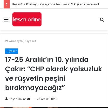
Keşan’da Kozköy Kavşağı’nda feci kaza: 9 kişi ağır yaralandı
Menü
A
y
...
Anasayfa
/
Siyaset
Siyaset
17-25 Aralık’ın 10. yılında
Çakır: “CHP olarak yolsuzluk
ve rüşvetin peşini
bırakmayacağız”
Bir
Keşan Online
23 Aralık 2023
e-