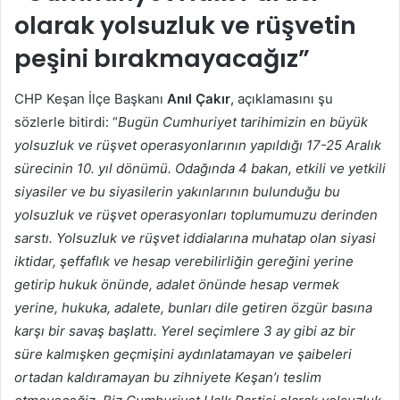
olarak yolsuzluk ve rüşvetin
peşini bırakmayacağız”
CHP Keşan İlçe Başkanı
Anıl Çakır
, açıklamasını şu
sözlerle bitirdi: “
Bugün Cumhuriyet tarihimizin en büyük
yolsuzluk ve rüşvet operasyonlarının yapıldığı 17-25 Aralık
sürecinin 10. yıl dönümü. Odağında 4 bakan, etkili ve yetkili
siyasiler ve bu siyasilerin yakınlarının bulunduğu bu
yolsuzluk ve rüşvet operasyonları toplumumuzu derinden
sarstı. Yolsuzluk ve rüşvet iddialarına muhatap olan siyasi
iktidar, şeffaflık ve hesap verebilirliğin gereğini yerine
getirip hukuk önünde, adalet önünde hesap vermek
yerine, hukuka, adalete, bunları dile getiren özgür basına
karşı bir savaş başlattı. Yerel seçimlere 3 ay gibi az bir
süre kalmışken geçmişini aydınlatamayan ve şaibeleri
ortadan kaldıramayan bu zihniyete Keşan’ı teslim