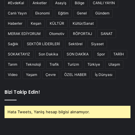
#EvdeKal
Anketler
Asayiş
Bölge
CANLI YAYIN
Canlı Yayın
Ekonomi
Eğitim
Genel
Gündem
Haberler
Keşan
KÜLTÜR
Kültür/Sanat
MERAK EDİYORUM
Otomotiv
RÖPORTAJ
SANAT
Sağlık
SEKTÖR LİDERLERİ
Sektörel
Siyaset
SOKAKTAYIZ
Son Dakika
SON DAKİKA
Spor
TARİH
Tarım
Teknoloji
Trafik
Turizm
Türkiye
Ulaşım
Video
Yaşam
Çevre
ÖZEL HABER
İş Dünyası
Bizi Takip Edin!
Hata Tweets, Yanlış hesap bilgisi alınamıyor.