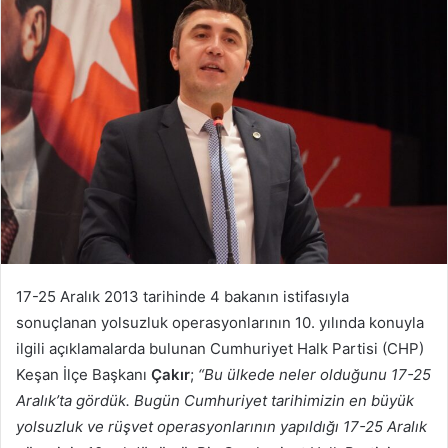
posta
göndermek
17-25 Aralık 2013 tarihinde 4 bakanın istifasıyla
sonuçlanan yolsuzluk operasyonlarının 10. yılında konuyla
ilgili açıklamalarda bulunan Cumhuriyet Halk Partisi (CHP)
Keşan İlçe Başkanı
Çakır
;
“Bu ülkede neler olduğunu 17-25
Aralık’ta gördük. Bugün Cumhuriyet tarihimizin en büyük
yolsuzluk ve rüşvet operasyonlarının yapıldığı 17-25 Aralık