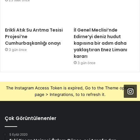
23 saat önce
Erikli Atık Su Arıtma Tesisi
İl Genel Meclisi’nde
Projesi’ne
Edirne’yi deniz hudut
Cumhurbaşkanlığı onayı
kapısına bir adım daha
yaklaştıran Enez Limanı
3 gün önce
kararı
3 gün önce
The Instagram Access Token is expired, Go to the Theme options
page > Integrations, to to refresh it.
Çok Görüntülenenler
5 Eylül 2020