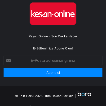
Keşan Online - Son Dakika Haber
E-Bültenimize Abone Olun!
E-
Posta
adresinizi
giriniz
© Telif Hakkı 2026, Tüm Hakları Saklıdır |