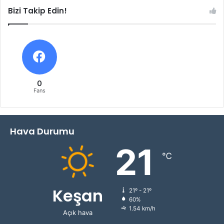
Bizi Takip Edin!
0
Fans
Hava Durumu
21
℃
Keşan
21º - 21º
60%
1.54 km/h
Açık hava