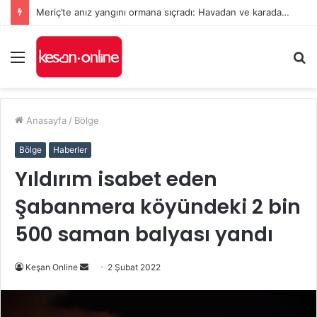
Meriç’te anız yangını ormana sıçradı: Havadan ve karadan müdahale sürüyor
Menü
A
y
...
Anasayfa
/
Bölge
Bölge
Haberler
Yıldırım isabet eden
Şabanmera köyündeki 2 bin
500 saman balyası yandı
Bir
Keşan Online
2 Şubat 2022
e-
posta