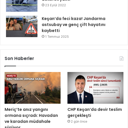
23 Eylül 2022
Keşan’da feci kaza! Jandarma
astsubay ve genç çift hayatını
kaybetti
1 Temmuz 2025
Son Haberler
Meriç’te anız yangını
CHP Keşan’da devir teslim
ormana sıçradı: Havadan
gerçekleşti
ve karadan müdahale
2 gün önce
sürüyor