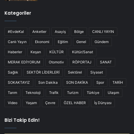
Kategoriler
#EvdeKal
Anketler
Asayiş
Bölge
CANLI YAYIN
Canlı Yayın
Ekonomi
Eğitim
Genel
Gündem
Haberler
Keşan
KÜLTÜR
Kültür/Sanat
MERAK EDİYORUM
Otomotiv
RÖPORTAJ
SANAT
Sağlık
SEKTÖR LİDERLERİ
Sektörel
Siyaset
SOKAKTAYIZ
Son Dakika
SON DAKİKA
Spor
TARİH
Tarım
Teknoloji
Trafik
Turizm
Türkiye
Ulaşım
Video
Yaşam
Çevre
ÖZEL HABER
İş Dünyası
Bizi Takip Edin!