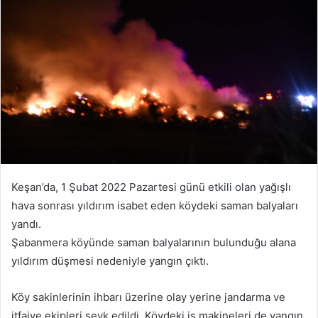
göndermek
Keşan’da, 1 Şubat 2022 Pazartesi günü etkili olan yağışlı
hava sonrası yıldırım isabet eden köydeki saman balyaları
yandı.
Şabanmera köyünde saman balyalarının bulunduğu alana
yıldırım düşmesi nedeniyle yangın çıktı.
Köy sakinlerinin ihbarı üzerine olay yerine jandarma ve
itfaiye ekipleri sevk edildi. Köydeki iş makineleri de yangın