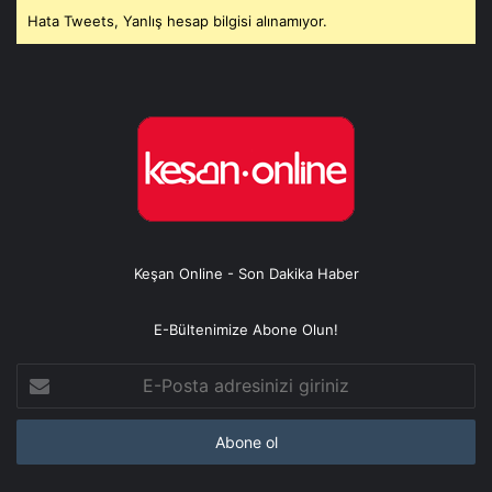
Hata Tweets, Yanlış hesap bilgisi alınamıyor.
Keşan Online - Son Dakika Haber
E-Bültenimize Abone Olun!
E-
Posta
adresinizi
giriniz