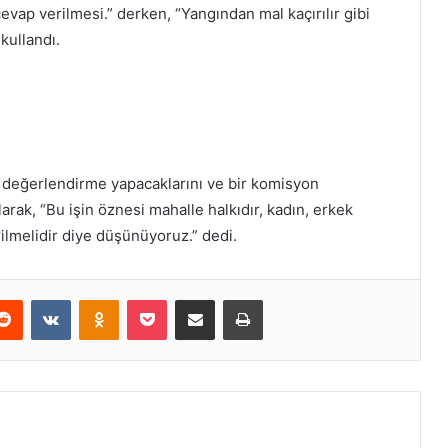
vap verilmesi.” derken, “Yangından mal kaçırılır gibi
kullandı.
r değerlendirme yapacaklarını ve bir komisyon
arak, “Bu işin öznesi mahalle halkıdır, kadın, erkek
lmelidir diye düşünüyoruz.” dedi.
erest
Reddit
VKontakte
Odnoklassniki
Pocket
E-Posta ile paylaş
Yazdır