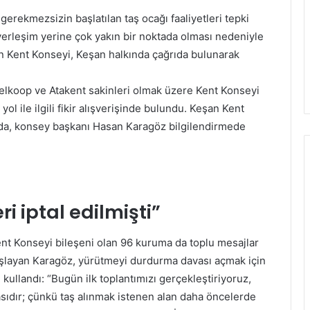
erekmezsizin başlatılan taş ocağı faaliyetleri tepki
 yerleşim yerine çok yakın bir noktada olması nedeniyle
n Kent Konseyi, Keşan halkında çağrıda bulunarak
elkoop ve Atakent sakinleri olmak üzere Kent Konseyi
ol ile ilgili fikir alışverişinde bulundu. Keşan Kent
tıda, konsey başkanı Hasan Karagöz bilgilendirmede
ri iptal edilmişti”
 Kent Konseyi bileşeni olan 96 kuruma da toplu mesajlar
 başlayan Karagöz, yürütmeyi durdurma davası açmak için
 kullandı: “Bugün ilk toplantımızı gerçekleştiriyoruz,
ıdır; çünkü taş alınmak istenen alan daha öncelerde