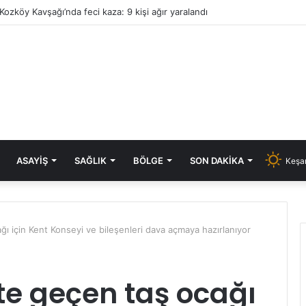
Kozköy Kavşağı’nda feci kaza: 9 kişi ağır yaralandı
ASAYIŞ
SAĞLIK
BÖLGE
SON DAKIKA
Keşan
ğı için Kent Konseyi ve bileşenleri dava açmaya hazırlanıyor
te geçen taş ocağı