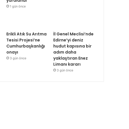
yaralandı
1 gün önce
Erikli Atık Su Arıtma
İl Genel Meclisi’nde
Tesisi Projesi’ne
Edirne’yi deniz
Cumhurbaşkanlığı
hudut kapısına bir
onayı
adım daha
yaklaştıran Enez
3 gün önce
Limanı kararı
3 gün önce