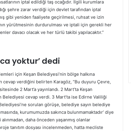
tlarının iptal edildiği taş ocağıdır. İlgili kurumlara
dığı şehre zarar verdiği için devlet tarafından iptal
ş gibi yeniden faaliyete geçirilmesi, ruhsat ve izin
rının yürütmesinin durdurulması ve iptali için gerekli her
enler davacı olacak ve her türlü takibi yapılacaktır.”
ca yoktur’ dedi
emleri için Keşan Belediyesi’nin bölge halkına
 cevap verdiğini belirten Karagöz, “Bu duyuru Çevre,
 sitesinde 2 Mart’a yayınlandı. 2 Mart’ta Keşan
Belediyesi cevap verdi. 3 Mart’ta ise Edirne Valiliği
n Belediyesi’ne sorulan görüşe, belediye sayın belediye
apılmasında, kurumumuzda sakınca bulunmamaktadır’ diye
eri alınmadan, daha önceden yaşanmış olanlar
proje tanıtım dosyası incelenmeden, hatta mecliste