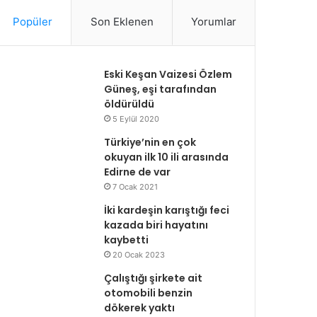
Popüler
Son Eklenen
Yorumlar
Eski Keşan Vaizesi Özlem
Güneş, eşi tarafından
öldürüldü
5 Eylül 2020
Türkiye’nin en çok
okuyan ilk 10 ili arasında
Edirne de var
7 Ocak 2021
İki kardeşin karıştığı feci
kazada biri hayatını
kaybetti
20 Ocak 2023
Çalıştığı şirkete ait
otomobili benzin
dökerek yaktı