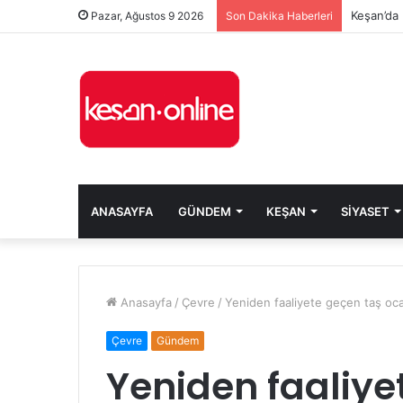
Keşan’da 
Pazar, Ağustos 9 2026
Son Dakika Haberleri
ANASAYFA
GÜNDEM
KEŞAN
SIYASET
Anasayfa
/
Çevre
/
Yeniden faaliyete geçen taş oca
Çevre
Gündem
Yeniden faaliye