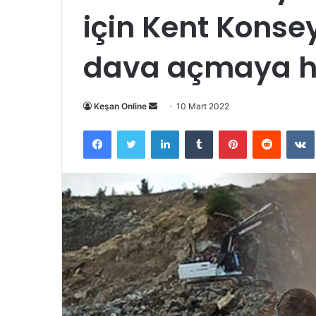
için Kent Konsey
dava açmaya ha
Bir
Keşan Online
10 Mart 2022
e-
Facebook
Twitter
LinkedIn
Tumblr
Pinterest
Reddit
posta
göndermek