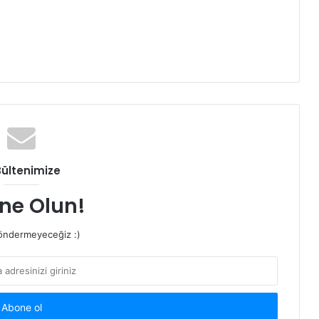
Bültenimize
ne Olun!
ndermeyeceğiz :)