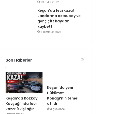
23 Eylül 2022
Keşan’da feci kaza!
Jandarma astsubay ve
genç çift hayatını
kaybetti
1 Temmuz 2025
Son Haberler
Keşan’da yeni
Hükümet
Keşan’da Kozköy
Konağı’nın temeli
Kavşağı’nda feci
atıldı
kaza: 9 kişi ağır
3 gün önce