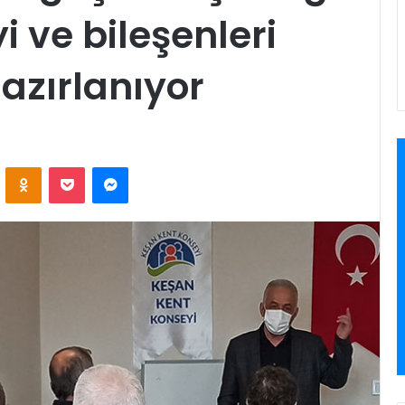
i ve bileşenleri
zırlanıyor
VKontakte
Odnoklassniki
Pocket
Messenger