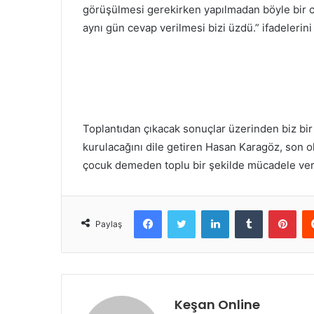
görüşülmesi gerekirken yapılmadan böyle bir ce
aynı gün cevap verilmesi bizi üzdü.” ifadelerini 
Toplantıdan çıkacak sonuçlar üzerinden biz bi
kurulacağını dile getiren Hasan Karagöz, son ol
çocuk demeden toplu bir şekilde mücadele veri
Facebook
Twitter
LinkedIn
Tumblr
Pint
Paylaş
Keşan Online