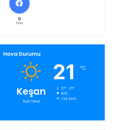
0
Fans
Hava Durumu
21
℃
Keşan
21º - 21º
60%
1.54 km/h
Açık hava