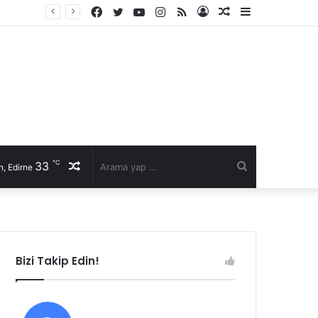
Facebook
Twitter
YouTube
Instagram
RSS
Kayıt
Rastgele
Kenar
Ol
Makale
Bölmesi
℃
33
Rastgele
Arama
, Edirne
Makale
yap
...
Bizi Takip Edin!