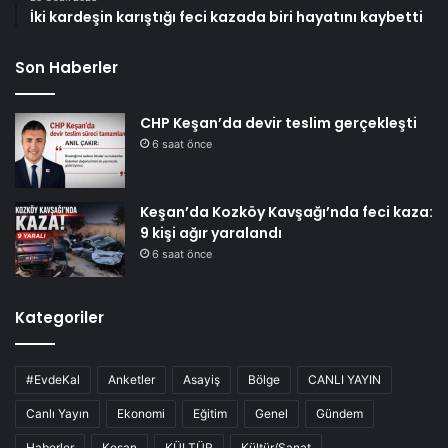
İki kardeşin karıştığı feci kazada biri hayatını kaybetti
Son Haberler
CHP Keşan’da devir teslim gerçekleşti
6 saat önce
Keşan’da Kozköy Kavşağı’nda feci kaza:
9 kişi ağır yaralandı
6 saat önce
Kategoriler
#EvdeKal
Anketler
Asayiş
Bölge
CANLI YAYIN
Canlı Yayın
Ekonomi
Eğitim
Genel
Gündem
Haberler
Keşan
KÜLTÜR
Kültür/Sanat