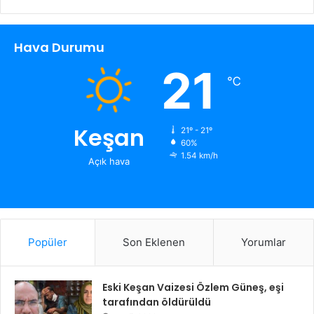
Hava Durumu
21
℃
Keşan
21º - 21º
60%
1.54 km/h
Açık hava
Popüler
Son Eklenen
Yorumlar
Eski Keşan Vaizesi Özlem Güneş, eşi
tarafından öldürüldü