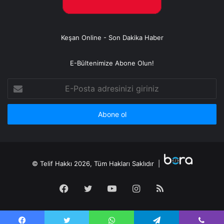
Keşan Online - Son Dakika Haber
E-Bültenimize Abone Olun!
E-
Posta
adresinizi
giriniz
© Telif Hakkı 2026, Tüm Hakları Saklıdır |
Facebook
Twitter
YouTube
Instagram
RSS