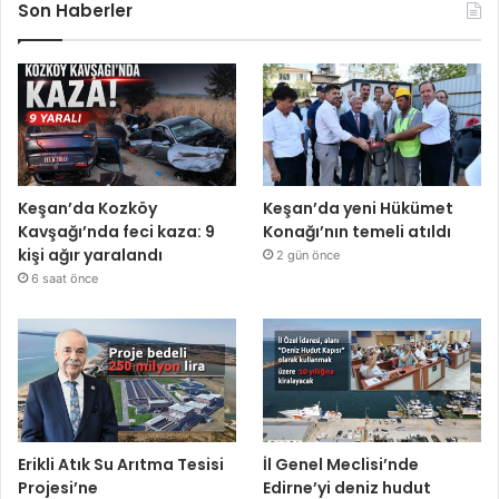
Son Haberler
Keşan’da Kozköy
Keşan’da yeni Hükümet
Kavşağı’nda feci kaza: 9
Konağı’nın temeli atıldı
kişi ağır yaralandı
2 gün önce
6 saat önce
Erikli Atık Su Arıtma Tesisi
İl Genel Meclisi’nde
Projesi’ne
Edirne’yi deniz hudut