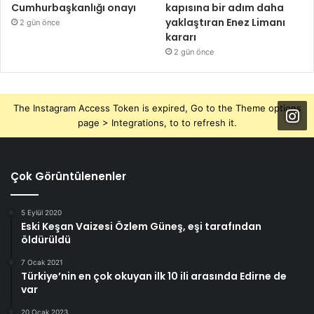
Cumhurbaşkanlığı onayı
kapısına bir adım daha
yaklaştıran Enez Limanı
2 gün önce
kararı
2 gün önce
The Instagram Access Token is expired, Go to the Theme options
page > Integrations, to to refresh it.
Çok Görüntülenenler
5 Eylül 2020
Eski Keşan Vaizesi Özlem Güneş, eşi tarafından
öldürüldü
7 Ocak 2021
Türkiye’nin en çok okuyan ilk 10 ili arasında Edirne de
var
20 Ocak 2023