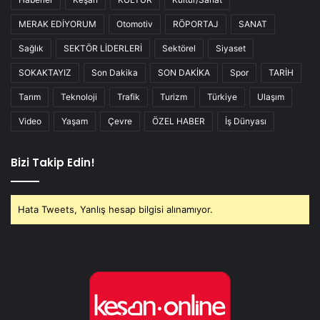
MERAK EDİYORUM
Otomotiv
RÖPORTAJ
SANAT
Sağlık
SEKTÖR LİDERLERİ
Sektörel
Siyaset
SOKAKTAYIZ
Son Dakika
SON DAKİKA
Spor
TARİH
Tarım
Teknoloji
Trafik
Turizm
Türkiye
Ulaşım
Video
Yaşam
Çevre
ÖZEL HABER
İş Dünyası
Bizi Takip Edin!
Hata Tweets, Yanlış hesap bilgisi alınamıyor.