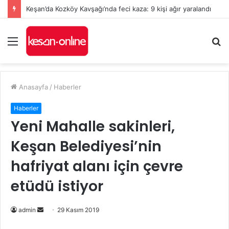
Keşan’da Kozköy Kavşağı’nda feci kaza: 9 kişi ağır yaralandı
Menü
A
y
...
Anasayfa
/
Haberler
Haberler
Yeni Mahalle sakinleri,
Keşan Belediyesi’nin
hafriyat alanı için çevre
etüdü istiyor
Bir
admin
29 Kasım 2019
e-