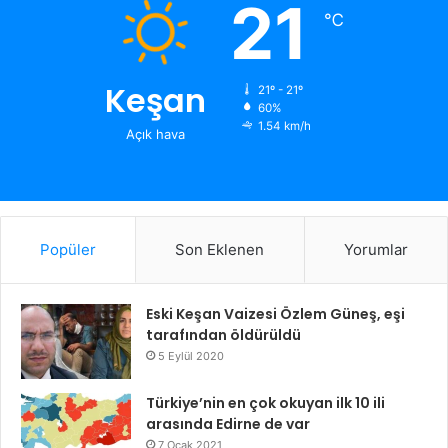
21
℃
Keşan
21º - 21º
60%
1.54 km/h
Açık hava
Popüler
Son Eklenen
Yorumlar
Eski Keşan Vaizesi Özlem Güneş, eşi
tarafından öldürüldü
5 Eylül 2020
Türkiye’nin en çok okuyan ilk 10 ili
arasında Edirne de var
7 Ocak 2021