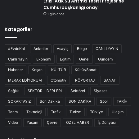
Erikli Atık Su Arıtma Tesisi Projesi’ne
Cumhurbaşkanlığı onayı
1 gün önce
Kategoriler
#EvdeKal
Anketler
Asayiş
Bölge
CANLI YAYIN
Canlı Yayın
Ekonomi
Eğitim
Genel
Gündem
Haberler
Keşan
KÜLTÜR
Kültür/Sanat
MERAK EDİYORUM
Otomotiv
RÖPORTAJ
SANAT
Sağlık
SEKTÖR LİDERLERİ
Sektörel
Siyaset
SOKAKTAYIZ
Son Dakika
SON DAKİKA
Spor
TARİH
Tarım
Teknoloji
Trafik
Turizm
Türkiye
Ulaşım
Video
Yaşam
Çevre
ÖZEL HABER
İş Dünyası