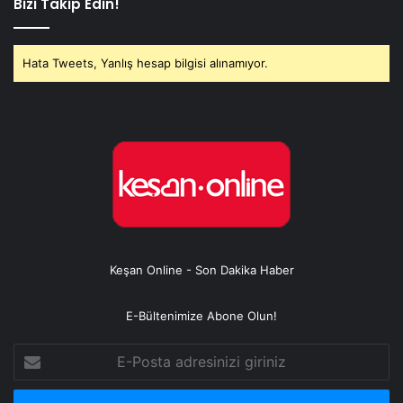
Bizi Takip Edin!
Hata Tweets, Yanlış hesap bilgisi alınamıyor.
Keşan Online - Son Dakika Haber
E-Bültenimize Abone Olun!
E-
Posta
adresinizi