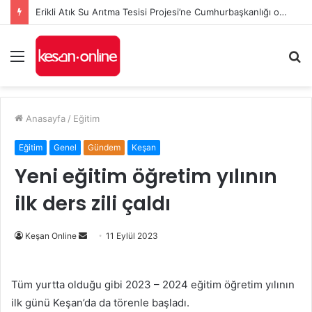
Erikli Atık Su Arıtma Tesisi Projesi’ne Cumhurbaşkanlığı onayı
Menü
A
y
...
Anasayfa
/
Eğitim
Eğitim
Genel
Gündem
Keşan
Yeni eğitim öğretim yılının
ilk ders zili çaldı
Bir
Keşan Online
11 Eylül 2023
e-
posta
Tüm yurtta olduğu gibi 2023 – 2024 eğitim öğretim yılının
göndermek
ilk günü Keşan’da da törenle başladı.