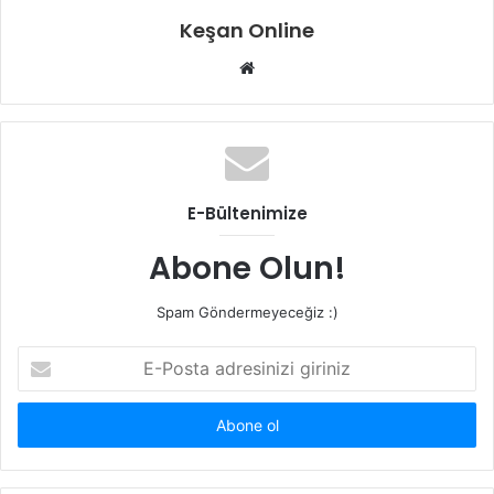
Keşan Online
Web
sitesi
E-Bültenimize
Abone Olun!
Spam Göndermeyeceğiz :)
E-
Posta
adresinizi
giriniz