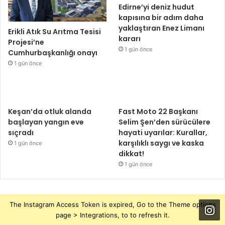
Edirne’yi deniz hudut
kapısına bir adım daha
yaklaştıran Enez Limanı
Erikli Atık Su Arıtma Tesisi
kararı
Projesi’ne
1 gün önce
Cumhurbaşkanlığı onayı
1 gün önce
Keşan’da otluk alanda
Fast Moto 22 Başkanı
başlayan yangın eve
Selim Şen’den sürücülere
sıçradı
hayati uyarılar: Kurallar,
karşılıklı saygı ve kaska
1 gün önce
dikkat!
1 gün önce
The Instagram Access Token is expired, Go to the Theme options
page > Integrations, to to refresh it.