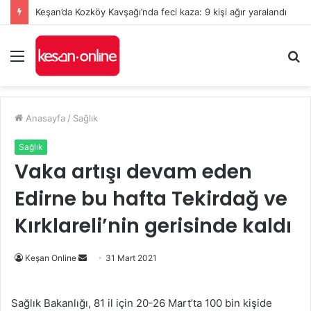
Keşan’da Kozköy Kavşağı’nda feci kaza: 9 kişi ağır yaralandı
Menü
A
y
...
Anasayfa
/
Sağlık
Sağlık
Vaka artışı devam eden
Edirne bu hafta Tekirdağ ve
Kırklareli’nin gerisinde kaldı
Bir
Keşan Online
31 Mart 2021
e-
posta
Sağlık Bakanlığı, 81 il için 20-26 Mart’ta 100 bin kişide
göndermek