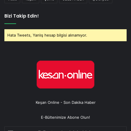
Bizi Takip Edin!
Hata Tweets, Yanlış hesap bilgisi alınamıyor.
Keşan Online - Son Dakika Haber
E-Bültenimize Abone Olun!
E-