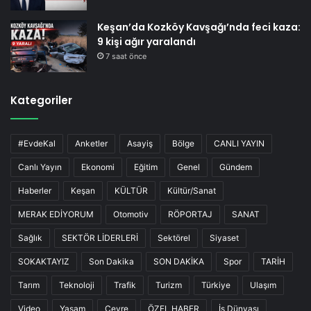
Keşan’da Kozköy Kavşağı’nda feci kaza:
9 kişi ağır yaralandı
7 saat önce
Kategoriler
#EvdeKal
Anketler
Asayiş
Bölge
CANLI YAYIN
Canlı Yayın
Ekonomi
Eğitim
Genel
Gündem
Haberler
Keşan
KÜLTÜR
Kültür/Sanat
MERAK EDİYORUM
Otomotiv
RÖPORTAJ
SANAT
Sağlık
SEKTÖR LİDERLERİ
Sektörel
Siyaset
SOKAKTAYIZ
Son Dakika
SON DAKİKA
Spor
TARİH
Tarım
Teknoloji
Trafik
Turizm
Türkiye
Ulaşım
Video
Yaşam
Çevre
ÖZEL HABER
İş Dünyası