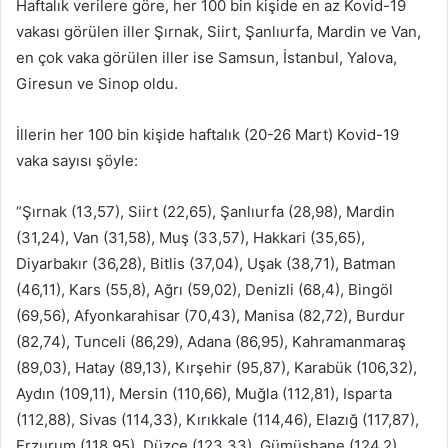
Haftalık verilere göre, her 100 bin kişide en az Kovid-19
vakası görülen iller Şırnak, Siirt, Şanlıurfa, Mardin ve Van,
en çok vaka görülen iller ise Samsun, İstanbul, Yalova,
Giresun ve Sinop oldu.
İllerin her 100 bin kişide haftalık (20-26 Mart) Kovid-19
vaka sayısı şöyle:
“Şırnak (13,57), Siirt (22,65), Şanlıurfa (28,98), Mardin
(31,24), Van (31,58), Muş (33,57), Hakkari (35,65),
Diyarbakır (36,28), Bitlis (37,04), Uşak (38,71), Batman
(46,11), Kars (55,8), Ağrı (59,02), Denizli (68,4), Bingöl
(69,56), Afyonkarahisar (70,43), Manisa (82,72), Burdur
(82,74), Tunceli (86,29), Adana (86,95), Kahramanmaraş
(89,03), Hatay (89,13), Kırşehir (95,87), Karabük (106,32),
Aydın (109,11), Mersin (110,66), Muğla (112,81), Isparta
(112,88), Sivas (114,33), Kırıkkale (114,46), Elazığ (117,87),
Erzurum (118,95), Düzce (123,33), Gümüşhane (124,2),