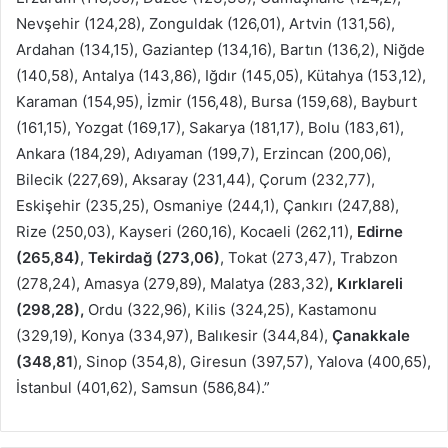
Nevşehir (124,28), Zonguldak (126,01), Artvin (131,56),
Ardahan (134,15), Gaziantep (134,16), Bartın (136,2), Niğde
(140,58), Antalya (143,86), Iğdır (145,05), Kütahya (153,12),
Karaman (154,95), İzmir (156,48), Bursa (159,68), Bayburt
(161,15), Yozgat (169,17), Sakarya (181,17), Bolu (183,61),
Ankara (184,29), Adıyaman (199,7), Erzincan (200,06),
Bilecik (227,69), Aksaray (231,44), Çorum (232,77),
Eskişehir (235,25), Osmaniye (244,1), Çankırı (247,88),
Rize (250,03), Kayseri (260,16), Kocaeli (262,11),
Edirne
(265,84)
,
Tekirdağ (273,06)
, Tokat (273,47), Trabzon
(278,24), Amasya (279,89), Malatya (283,32)
, Kırklareli
(298,28),
Ordu (322,96), Kilis (324,25), Kastamonu
(329,19), Konya (334,97), Balıkesir (344,84),
Çanakkale
(348,81
), Sinop (354,8), Giresun (397,57), Yalova (400,65),
İstanbul (401,62), Samsun (586,84).”