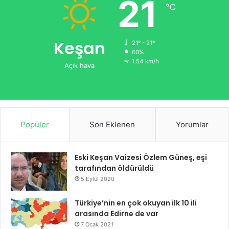
21
℃
Keşan
21º - 21º
60%
1.54 km/h
Açık hava
Popüler
Son Eklenen
Yorumlar
Eski Keşan Vaizesi Özlem Güneş, eşi
tarafından öldürüldü
5 Eylül 2020
Türkiye’nin en çok okuyan ilk 10 ili
arasında Edirne de var
7 Ocak 2021