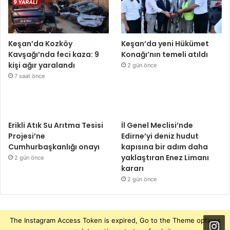
Keşan’da Kozköy
Keşan’da yeni Hükümet
Kavşağı’nda feci kaza: 9
Konağı’nın temeli atıldı
kişi ağır yaralandı
2 gün önce
7 saat önce
Erikli Atık Su Arıtma Tesisi
İl Genel Meclisi’nde
Projesi’ne
Edirne’yi deniz hudut
Cumhurbaşkanlığı onayı
kapısına bir adım daha
yaklaştıran Enez Limanı
2 gün önce
kararı
2 gün önce
The Instagram Access Token is expired, Go to the Theme options