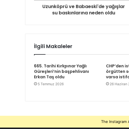
Uzunköprü ve Babaeski'de yağışlar
su baskınlarına neden oldu
İlgili Makaleler
665. Tarihi Kırkpınar Yağlı
CHP’den is
Güreşleri’nin başpehlivanı
örgütten se
Erkan Taş oldu
varsa istif
5 Temmuz 2026
26 Haziran
The Instagram A