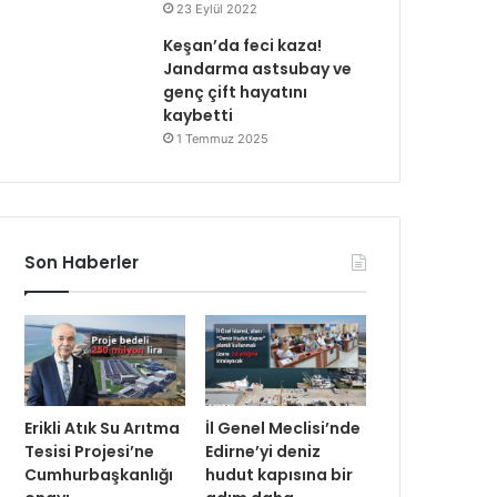
23 Eylül 2022
Keşan’da feci kaza!
Jandarma astsubay ve
genç çift hayatını
kaybetti
1 Temmuz 2025
Son Haberler
Erikli Atık Su Arıtma
İl Genel Meclisi’nde
Tesisi Projesi’ne
Edirne’yi deniz
Cumhurbaşkanlığı
hudut kapısına bir