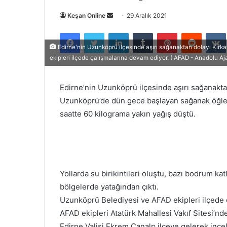
Bir
Keşan Online
29 Aralık 2021
e-
Facebook
Twitter
LinkedIn
Tumblr
Pinterest
Reddit
posta
Edirne'nin Uzunköprü ilçesinde aşırı sağanaktan dolayı Kırk
göndermek
ekipleri ilçede çalışmalarına devam ediyor. ( AFAD - Anadolu Aja
Edirne’nin Uzunköprü ilçesinde aşırı sağanakta
Uzunköprü’de dün gece başlayan sağanak öğlede
saatte 60 kilograma yakın yağış düştü.
Yollarda su birikintileri oluştu, bazı bodrum ka
bölgelerde yatağından çıktı.
Uzunköprü Belediyesi ve AFAD ekipleri ilçede 
AFAD ekipleri Atatürk Mahallesi Vakıf Sitesi’nd
Edirne Valisi Ekrem Canalp ilçeye gelerek incel