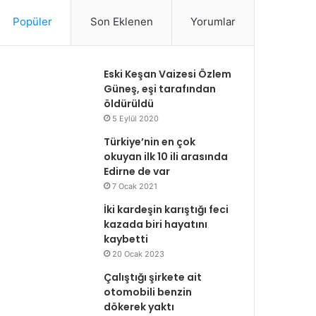
Popüler
Son Eklenen
Yorumlar
Eski Keşan Vaizesi Özlem
Güneş, eşi tarafından
öldürüldü
5 Eylül 2020
Türkiye’nin en çok
okuyan ilk 10 ili arasında
Edirne de var
7 Ocak 2021
İki kardeşin karıştığı feci
kazada biri hayatını
kaybetti
20 Ocak 2023
Çalıştığı şirkete ait
otomobili benzin
dökerek yaktı