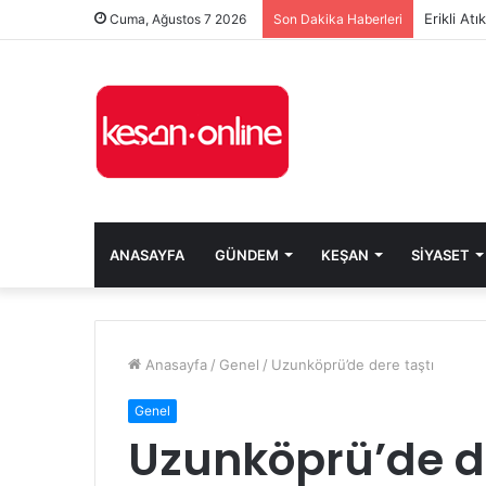
Erikli At
Cuma, Ağustos 7 2026
Son Dakika Haberleri
ANASAYFA
GÜNDEM
KEŞAN
SIYASET
Anasayfa
/
Genel
/
Uzunköprü’de dere taştı
Genel
Uzunköprü’de de