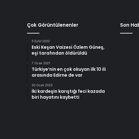
Çok Görüntülenenler
Son Hab
5 Eylül 2020
Eski Keşan Vaizesi Özlem Güneş,
eşi tarafından öldürüldü
7 Ocak 2021
Türkiye’nin en çok okuyan ilk 10 ili
arasında Edirne de var
20 Ocak 2023
İki kardeşin karıştığı feci kazada
biri hayatını kaybetti