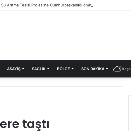
ık Su Arıtma Tesisi Projesi’ne Cumhurbaşkanlığı onayı
ASAYIŞ
SAĞLIK
BÖLGE
SON DAKIKA
Keşan
re taştı