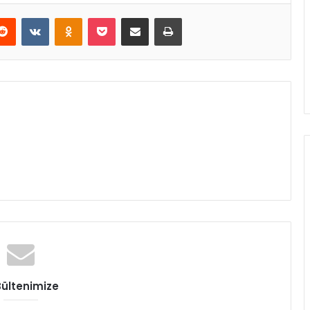
erest
Reddit
VKontakte
Odnoklassniki
Pocket
E-Posta ile paylaş
Yazdır
Bültenimize