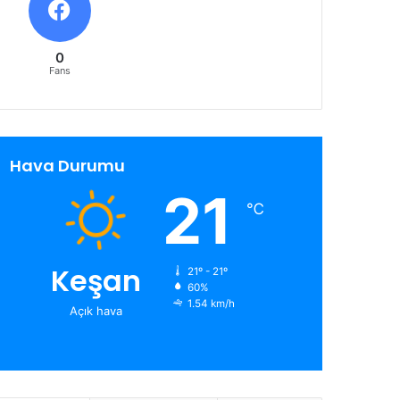
0
Fans
Hava Durumu
21
℃
Keşan
21º - 21º
60%
1.54 km/h
Açık hava