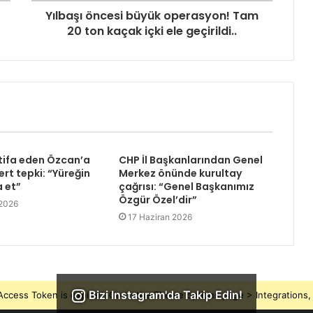
Yılbaşı öncesi büyük operasyon! Tam
20 ton kaçak içki ele geçirildi..
tifa eden Özcan’a
CHP İl Başkanlarından Genel
rt tepki: “Yüreğin
Merkez önünde kurultay
a et”
çağrısı: “Genel Başkanımız
Özgür Özel’dir”
 2026
17 Haziran 2026
Bizi Instagram'da Takip Edin!
ccess Token is expired, Go to the Theme options page > Integrations, t