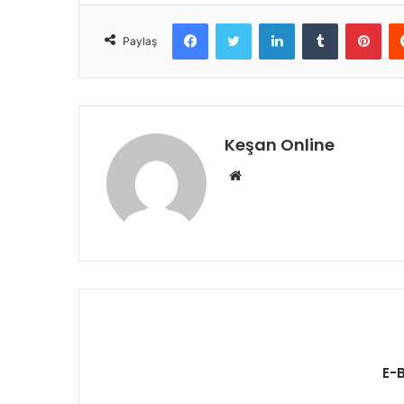
Facebook
Twitter
LinkedIn
Tumblr
Pint
Paylaş
Keşan Online
Web
sitesi
E-