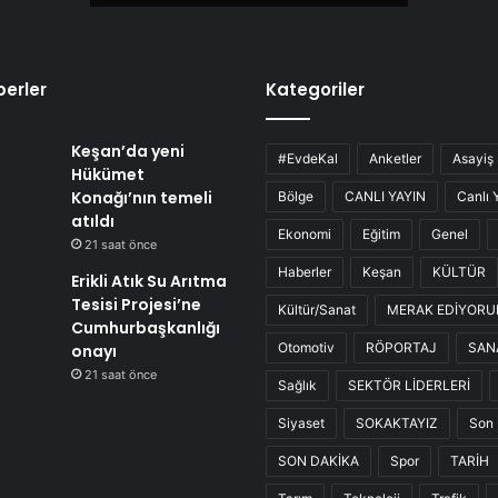
erler
Kategoriler
Keşan’da yeni
#EvdeKal
Anketler
Asayiş
Hükümet
Konağı’nın temeli
Bölge
CANLI YAYIN
Canlı 
atıldı
Ekonomi
Eğitim
Genel
21 saat önce
Haberler
Keşan
KÜLTÜR
Erikli Atık Su Arıtma
Tesisi Projesi’ne
Kültür/Sanat
MERAK EDİYOR
Cumhurbaşkanlığı
Otomotiv
RÖPORTAJ
SAN
onayı
21 saat önce
Sağlık
SEKTÖR LİDERLERİ
Siyaset
SOKAKTAYIZ
Son 
SON DAKİKA
Spor
TARİH