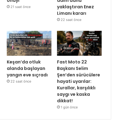
onayı
adım daha
yaklaştıran Enez
21 saat önce
Limanı kararı
22 saat önce
Keşan’da otluk
Fast Moto 22
alanda başlayan
Başkanı Selim
yangın eve sıçradı
Şen’den sürücülere
hayati uyarılar:
22 saat önce
Kurallar, karşılıklı
saygı ve kaska
dikkat!
1 gün önce