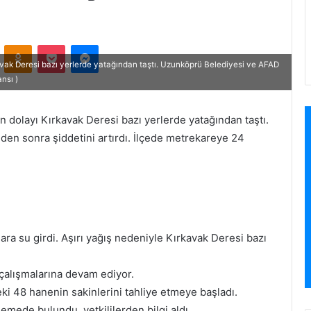
VKontakte
Odnoklassniki
Pocket
Messenger
avak Deresi bazı yerlerde yatağından taştı. Uzunköprü Belediyesi ve AFAD
nsı )
n dolayı Kırkavak Deresi bazı yerlerde yatağından taştı.
n sonra şiddetini artırdı. İlçede metrekareye 24
tlara su girdi. Aşırı yağış nedeniyle Kırkavak Deresi bazı
çalışmalarına devam ediyor.
eki 48 hanenin sakinlerini tahliye etmeye başladı.
emede bulundu, yetkililerden bilgi aldı.