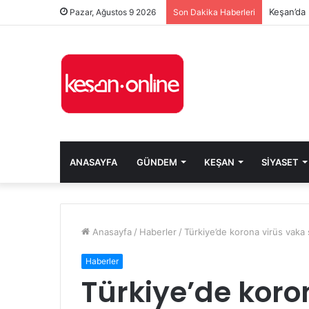
Keşan’da 
Pazar, Ağustos 9 2026
Son Dakika Haberleri
ANASAYFA
GÜNDEM
KEŞAN
SIYASET
Anasayfa
/
Haberler
/
Türkiye’de korona virüs vaka 
Haberler
Türkiye’de koro