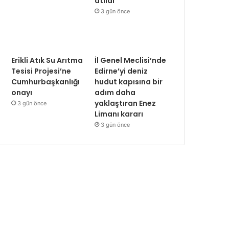
atıldı
3 gün önce
Erikli Atık Su Arıtma
İl Genel Meclisi’nde
Tesisi Projesi’ne
Edirne’yi deniz
Cumhurbaşkanlığı
hudut kapısına bir
onayı
adım daha
yaklaştıran Enez
3 gün önce
Limanı kararı
3 gün önce