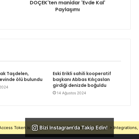
DOÇEK'ten manidar 'Evde Kal'
Paylaşımı
rak Taşdelen,
Eski Erikli sahili kooperatif
 evinde ölü bulundu
başkanı Abbas Kılıçaslan
girdiği denizde boğuldu
 2024
14 Ağustos 2024
Bizi Instagram'da Takip Edin!
ccess Token is expired, Go to the Theme options page > Integrations, t