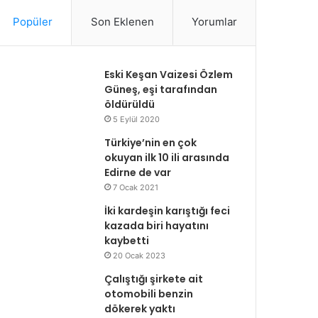
Popüler
Son Eklenen
Yorumlar
Eski Keşan Vaizesi Özlem
Güneş, eşi tarafından
öldürüldü
5 Eylül 2020
Türkiye’nin en çok
okuyan ilk 10 ili arasında
Edirne de var
7 Ocak 2021
İki kardeşin karıştığı feci
kazada biri hayatını
kaybetti
20 Ocak 2023
Çalıştığı şirkete ait
otomobili benzin
dökerek yaktı