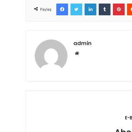
Facebook
Twitter
LinkedIn
Tumblr
Pint
Paylaş
admin
Web
sitesi
E-