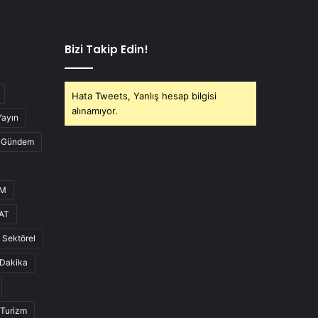
Bizi Takip Edin!
Hata Tweets, Yanlış hesap bilgisi
alınamıyor.
Yayın
Gündem
UM
AT
Sektörel
Dakika
Turizm