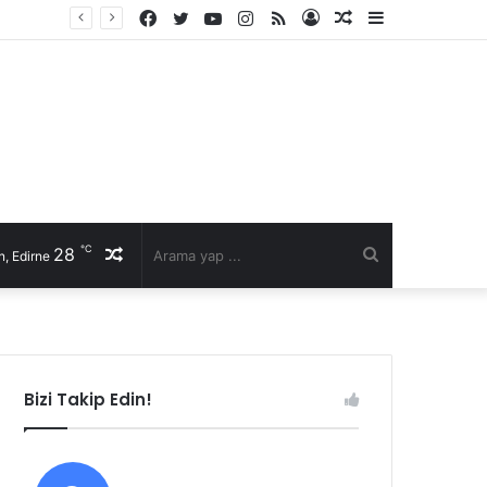
Facebook
Twitter
YouTube
Instagram
RSS
Kayıt
Rastgele
Kenar
Ol
Makale
Bölmesi
℃
28
Rastgele
Arama
, Edirne
Makale
yap
...
Bizi Takip Edin!