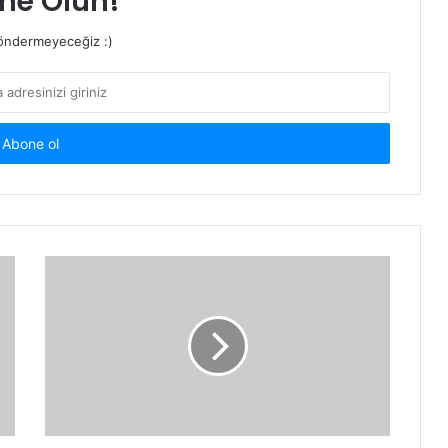
ne Olun!
ndermeyeceğiz :)