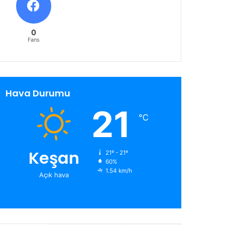
0
Fans
Hava Durumu
21
℃
Keşan
21º - 21º
60%
1.54 km/h
Açık hava