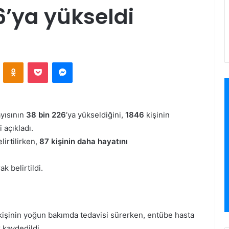
6’ya yükseldi
VKontakte
Odnoklassniki
Pocket
Messenger
ayısının
38 bin 226
‘ya yükseldiğini,
1846
kişinin
i açıkladı.
lirtilirken,
87 kişinin daha hayatını
k belirtildi.
işinin yoğun bakımda tedavisi sürerken, entübe hasta
k kaydedildi.