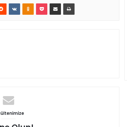
erest
Reddit
VKontakte
Odnoklassniki
Pocket
E-Posta ile paylaş
Yazdır
Bültenimize