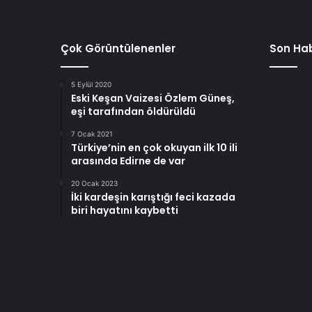
Çok Görüntülenenler
Son Hab
5 Eylül 2020
Eski Keşan Vaizesi Özlem Güneş,
eşi tarafından öldürüldü
7 Ocak 2021
Türkiye’nin en çok okuyan ilk 10 ili
arasında Edirne de var
20 Ocak 2023
İki kardeşin karıştığı feci kazada
biri hayatını kaybetti