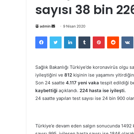
sayısı 38 bin 22
Bir
admin
9 Nisan 2020
e-
Facebook
Twitter
LinkedIn
Tumblr
Pinterest
Reddit
posta
göndermek
Sağlık Bakanlığı Türkiye’de koronavirüs olgu s
iyileştiğini ve
812
kişinin ise yaşamını yitirdiğin
Son 24 saatte
4.117 yeni vaka
tespit edildiği be
kaybettiği
açıklandı.
224 hasta ise iyileşti.
24 saatte yapılan test sayısı ise 24 bin 900 olara
Türkiye’e devam eden salgın sonucunda 1492 k
sayısı 995, iyileşen hasta sayısı ise 1846 olara