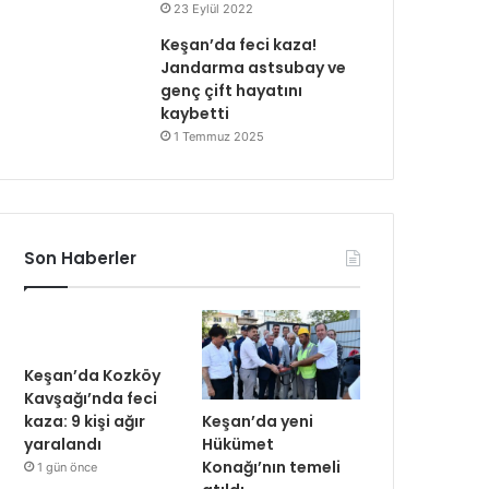
23 Eylül 2022
Keşan’da feci kaza!
Jandarma astsubay ve
genç çift hayatını
kaybetti
1 Temmuz 2025
Son Haberler
Keşan’da Kozköy
Kavşağı’nda feci
Keşan’da yeni
kaza: 9 kişi ağır
Hükümet
yaralandı
Konağı’nın temeli
1 gün önce