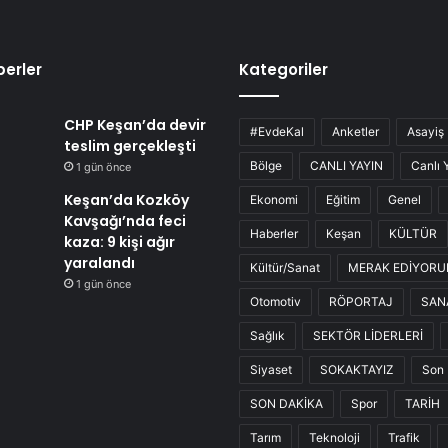
erler
Kategoriler
CHP Keşan’da devir
#EvdeKal
Anketler
Asayiş
teslim gerçekleşti
Bölge
CANLI YAYIN
Canlı 
1 gün önce
Keşan’da Kozköy
Ekonomi
Eğitim
Genel
Kavşağı’nda feci
Haberler
Keşan
KÜLTÜR
kaza: 9 kişi ağır
yaralandı
Kültür/Sanat
MERAK EDİYOR
1 gün önce
Otomotiv
RÖPORTAJ
SAN
Sağlık
SEKTÖR LİDERLERİ
Siyaset
SOKAKTAYIZ
Son 
SON DAKİKA
Spor
TARİH
Tarım
Teknoloji
Trafik