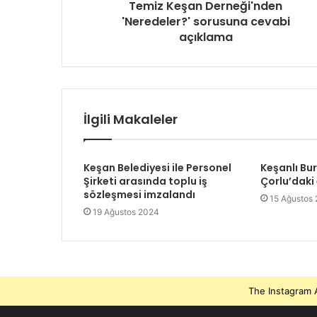
Temiz Keşan Derneği'nden
'Neredeler?' sorusuna cevabi
açıklama
İlgili Makaleler
Keşan Belediyesi ile Personel
Keşanlı Bu
Şirketi arasında toplu iş
Çorlu’daki
sözleşmesi imzalandı
15 Ağustos
19 Ağustos 2024
The Instagram A