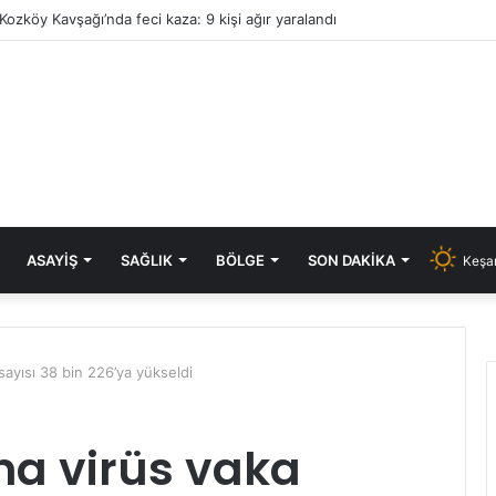
Kozköy Kavşağı’nda feci kaza: 9 kişi ağır yaralandı
ASAYIŞ
SAĞLIK
BÖLGE
SON DAKIKA
Keşan
sayısı 38 bin 226’ya yükseldi
na virüs vaka