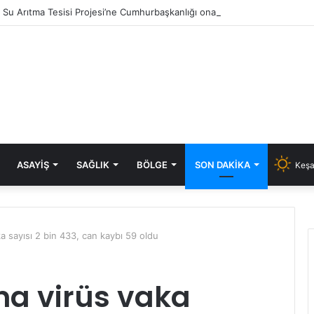
ık Su Arıtma Tesisi Projesi’ne Cumhurbaşkanlığı onayı
ASAYIŞ
SAĞLIK
BÖLGE
SON DAKIKA
Keşa
a sayısı 2 bin 433, can kaybı 59 oldu
na virüs vaka