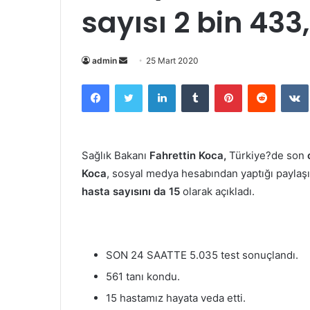
sayısı 2 bin 433
Bir
admin
25 Mart 2020
e-
Facebook
Twitter
LinkedIn
Tumblr
Pinterest
Reddit
posta
göndermek
Sağlık Bakanı
Fahrettin Koca,
Türkiye?de son
Koca
, sosyal medya hesabından yaptığı payla
hasta sayısını da 15
olarak açıkladı.
SON 24 SAATTE 5.035 test sonuçlandı.
561 tanı kondu.
15 hastamız hayata veda etti.