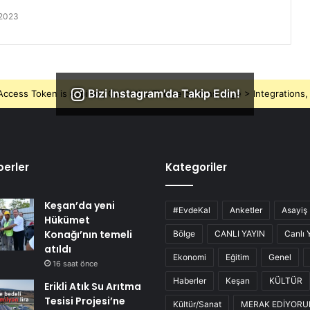
 2023
Bizi Instagram'da Takip Edin!
ccess Token is expired, Go to the Theme options page > Integrations, t
erler
Kategoriler
Keşan’da yeni
#EvdeKal
Anketler
Asayiş
Hükümet
Konağı’nın temeli
Bölge
CANLI YAYIN
Canlı 
atıldı
Ekonomi
Eğitim
Genel
16 saat önce
Haberler
Keşan
KÜLTÜR
Erikli Atık Su Arıtma
Tesisi Projesi’ne
Kültür/Sanat
MERAK EDİYOR