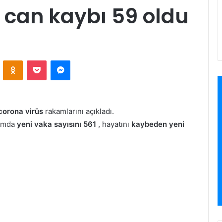
, can kaybı 59 oldu
VKontakte
Odnoklassniki
Pocket
Messenger
corona virüs
rakamlarını açıkladı.
şımda
yeni vaka sayısını 561
, hayatını
kaybeden yeni