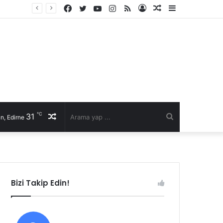
Facebook
Twitter
YouTube
Instagram
RSS
Kayıt
Rastgele
Kenar
Ol
Makale
Bölmesi
℃
31
Rastgele
Arama
n, Edirne
Makale
yap
...
Bizi Takip Edin!