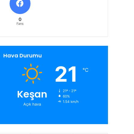
0
Fans
Hava Durumu
21
℃
Keşan
21º - 21º
60%
1.54 km/h
Açık hava