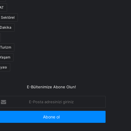
AT
Sektörel
Dakika
Turizm
Yaşam
nyası
E-Bültenimize Abone Olun!
-
osta
dresinizi
iriniz