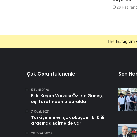
26 Haziran
The Instagram A
Çok Görüntülenenler
Son Hab
5 Eylül 2020
Eski Keşan Vaizesi Özlem Güneş,
eşi tarafından öldürüldü
7 Ocak 2021
Türkiye’nin en çok okuyan ilk 10 ili
arasında Edirne de var
20 Ocak 2023