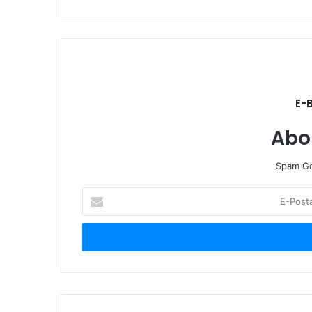
E-
Abo
Spam Gö
E-
Posta
adresinizi
giriniz