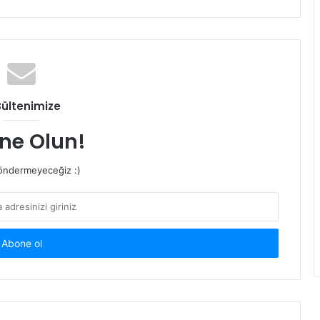
Bültenimize
ne Olun!
ndermeyeceğiz :)