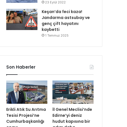
23 Eylül 2022
Keşan’da feci kaza!
Jandarma astsubay ve
genç çift hayatını
kaybetti
1 Temmuz 2025
Son Haberler
Erikli Atık Su Arıtma
İl Genel Meclisi’nde
Tesisi Projesi’ne
Edirne’yi deniz
Cumhurbaşkanlığı
hudut kapısına bir