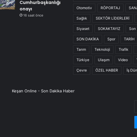
Cumhurbaşkanlığı
Otomotiv
RÖPORTAJ
SAN
onayı
16 saat önce
Sağlık
SEKTÖR LİDERLERİ
Siyaset
SOKAKTAYIZ
Son 
SON DAKİKA
Spor
TARİH
Tarım
Teknoloji
Trafik
Türkiye
Ulaşım
Video
Çevre
ÖZEL HABER
İş Dü
Keşan Online - Son Dakika Haber
E
P
a
g