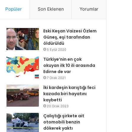
Popüler
Son Eklenen
Yorumlar
Eski Keşan Vaizesi Özlem
Güneş, eşi tarafından
öldürüldü
5 Eylül 2020
Türkiye’nin en çok
okuyan ilk 10 ili arasında
Edirne de var
7 Ocak 2021
İki kardeşin karıştığı feci
kazada biri hayatını
kaybetti
20 Ocak 2023
Çalıştığı şirkete ait
otomobili benzin
dökerek yaktı