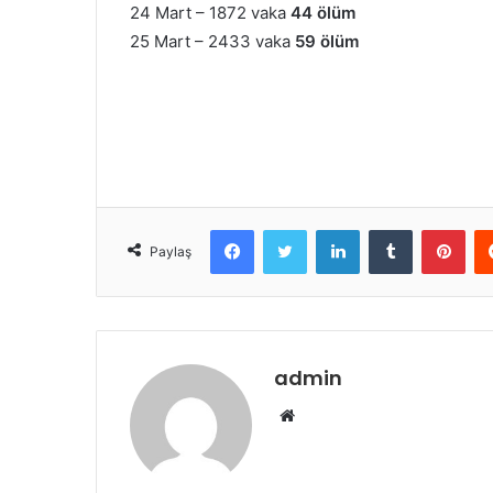
24 Mart – 1872 vaka
44 ölüm
25 Mart – 2433 vaka
59 ölüm
Facebook
Twitter
LinkedIn
Tumblr
Pint
Paylaş
admin
Web
sitesi