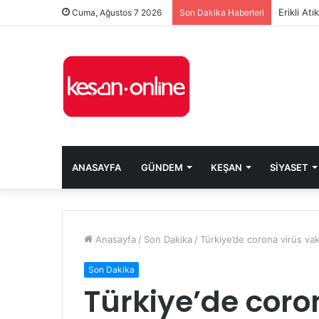
Erikli At
Cuma, Ağustos 7 2026
Son Dakika Haberleri
ANASAYFA
GÜNDEM
KEŞAN
SIYASET
Anasayfa
/
Son Dakika
/
Türkiye’de corona virüs vak
Son Dakika
Türkiye’de coro