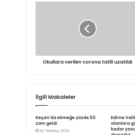
Okullara verilen corona tatili uzatıldı
İlgili Makaleler
Keşan’da ekmeğe yüzde 50
Edirne Vali
zam geldi
alanlara gi
kadar yasa
20 Temmuz 2023
duyurdu!