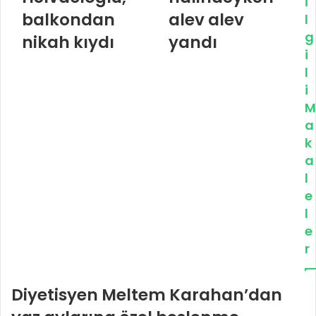
İ
balkondan
alev alev
l
g
nikah kıydı
yandı
i
l
i
M
a
k
a
l
e
l
e
r
Diyetisyen Meltem Karahan’dan