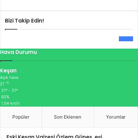
Bizi Takip Edin!
0
Fans
Hava Durumu
Keşan
Açık hava
℃
21
21º - 21º
60%
1.54 km/h
Popüler
Son Eklenen
Yorumlar
Eski Keşan Vaizesi Özlem Güneş, eşi