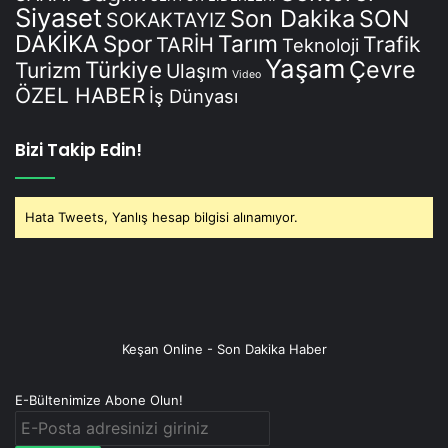
Siyaset
Son Dakika
SON
SOKAKTAYIZ
DAKİKA
Spor
Tarım
Trafik
TARİH
Teknoloji
Yaşam
Çevre
Türkiye
Turizm
Ulaşım
Video
ÖZEL HABER
İş Dünyası
Bizi Takip Edin!
Hata Tweets, Yanlış hesap bilgisi alınamıyor.
Keşan Online - Son Dakika Haber
E-Bültenimize Abone Olun!
E-
Posta