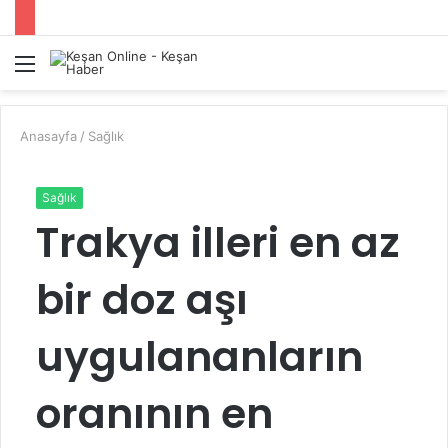
Menü
A
y
...
Anasayfa
/
Sağlık
Sağlık
Trakya illeri en az
bir doz aşı
uygulananların
oranının en