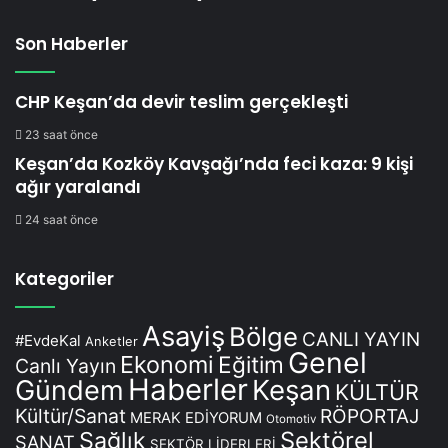
Son Haberler
CHP Keşan’da devir teslim gerçekleşti
23 saat önce
Keşan’da Kozköy Kavşağı’nda feci kaza: 9 kişi
ağır yaralandı
24 saat önce
Kategoriler
Asayiş
Bölge
CANLI YAYIN
#EvdeKal
Anketler
Genel
Ekonomi
Eğitim
Canlı Yayın
Haberler
Keşan
Gündem
KÜLTÜR
Kültür/Sanat
RÖPORTAJ
MERAK EDİYORUM
Otomotiv
Sağlık
Sektörel
SANAT
SEKTÖR LİDERLERİ