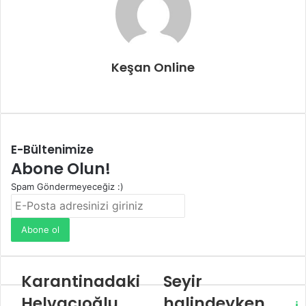
Keşan Online
Web
sitesi
E-Bültenimize
Abone Olun!
Spam Göndermeyeceğiz :)
E-
Posta
adresinizi
giriniz
Karantinadaki
Seyir
Helvacıoğlu,
halindeyken