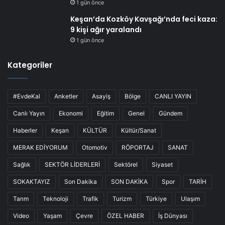
1 gün önce
Keşan’da Kozköy Kavşağı’nda feci kaza:
9 kişi ağır yaralandı
1 gün önce
Kategoriler
#EvdeKal
Anketler
Asayiş
Bölge
CANLI YAYIN
Canlı Yayın
Ekonomi
Eğitim
Genel
Gündem
Haberler
Keşan
KÜLTÜR
Kültür/Sanat
MERAK EDİYORUM
Otomotiv
RÖPORTAJ
SANAT
Sağlık
SEKTÖR LİDERLERİ
Sektörel
Siyaset
SOKAKTAYIZ
Son Dakika
SON DAKİKA
Spor
TARİH
Tarım
Teknoloji
Trafik
Turizm
Türkiye
Ulaşım
Video
Yaşam
Çevre
ÖZEL HABER
İş Dünyası