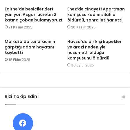
Edirne’de besiciler dert
Enez’de cinayet! Apartman
yanıyor: Asgari ücretin 2
komşusu kadını silahla
katına çoban bulamıyoruz!
öldürdü, sonra intihar etti
21 Kasım 2025
20 Kasım 2025
Malkara’da tur aracının
Havsa’da bir kişi köpekler
çarptığı adam hayatını
ve arazi nedeniyle
kaybetti
husumetli olduğu
komşusunu öldürdü
15 Ekim 2025
30 Eylül 2025
Bizi Takip Edin!