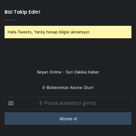
Bizi Takip Edin!
Hata Tweets, Yanlış hesap bilgisi alınamıyor.
Keşan Online - Son Dakika Haber
E-Bültenimize Abone Olun!
E-
Posta
adresinizi
giriniz