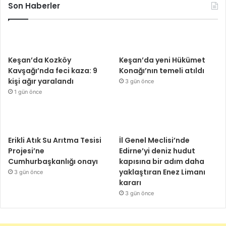
Son Haberler
Keşan’da Kozköy
Keşan’da yeni Hükümet
Kavşağı’nda feci kaza: 9
Konağı’nın temeli atıldı
kişi ağır yaralandı
3 gün önce
1 gün önce
Erikli Atık Su Arıtma Tesisi
İl Genel Meclisi’nde
Projesi’ne
Edirne’yi deniz hudut
Cumhurbaşkanlığı onayı
kapısına bir adım daha
yaklaştıran Enez Limanı
3 gün önce
kararı
3 gün önce