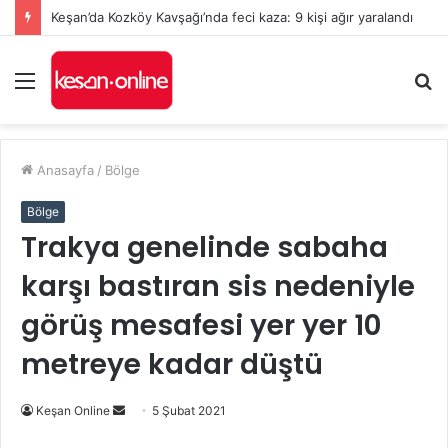
Keşan’da Kozköy Kavşağı’nda feci kaza: 9 kişi ağır yaralandı
Menü
A
y
...
Anasayfa
/
Bölge
Bölge
Trakya genelinde sabaha
karşı bastıran sis nedeniyle
görüş mesafesi yer yer 10
metreye kadar düştü
Bir
Keşan Online
5 Şubat 2021
e-