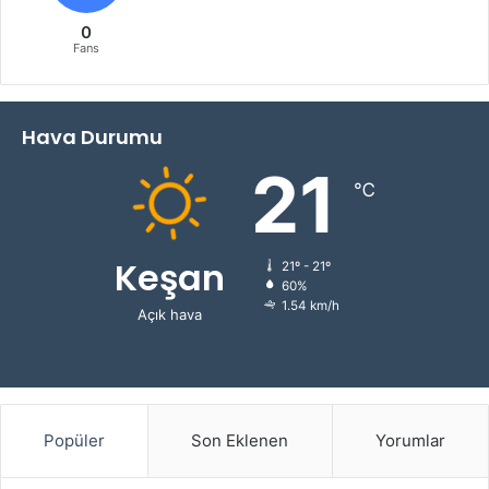
0
Fans
Hava Durumu
21
℃
Keşan
21º - 21º
60%
1.54 km/h
Açık hava
Popüler
Son Eklenen
Yorumlar