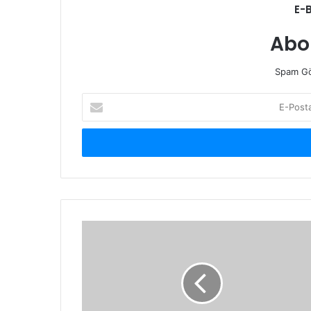
E-
Abo
Spam Gö
E-
Posta
adresinizi
giriniz