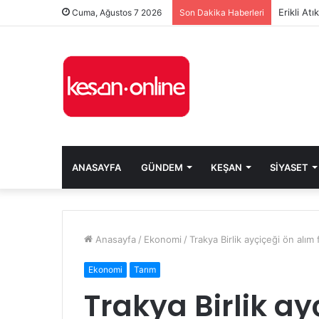
Cuma, Ağustos 7 2026
Son Dakika Haberleri
ANASAYFA
GÜNDEM
KEŞAN
SIYASET
Anasayfa
/
Ekonomi
/
Trakya Birlik ayçiçeği ön alım f
Ekonomi
Tarım
Trakya Birlik ay