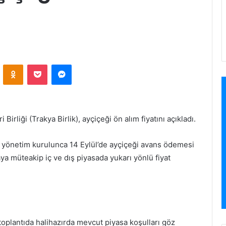
VKontakte
Odnoklassniki
Pocket
Messenger
irliği (Trakya Birlik), ayçiçeği ön alım fiyatını açıkladı.
lik yönetim kurulunca 14 Eylül’de ayçiçeği avans ödemesi
maya müteakip iç ve dış piyasada yukarı yönlü fiyat
oplantıda halihazırda mevcut piyasa koşulları göz