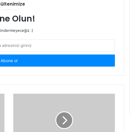
Bültenimize
ne Olun!
ndermeyeceğiz :)