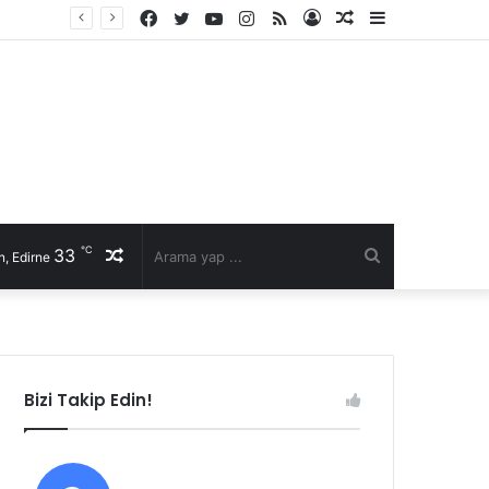
Facebook
Twitter
YouTube
Instagram
RSS
Kayıt
Rastgele
Kenar
İl Genel Meclisi’nde Edirne’yi deniz hudut kapısına bir adım daha yaklaştıran Enez Limanı kararı
Ol
Makale
Bölmesi
℃
33
Rastgele
Arama
, Edirne
Makale
yap
...
Bizi Takip Edin!