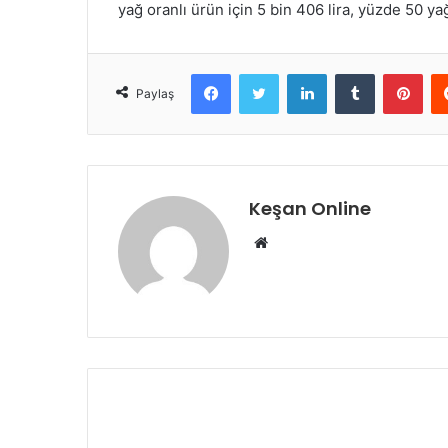
yağ oranlı ürün için 5 bin 406 lira, yüzde 50 yağl
Facebook
Twitter
LinkedIn
Tumblr
Pint
Paylaş
Keşan Online
Web
sitesi