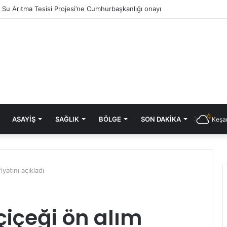
ASAYIŞ
SAĞLIK
BÖLGE
SON DAKIKA
Keşan
iyatını açıkladı
çiçeği ön alım