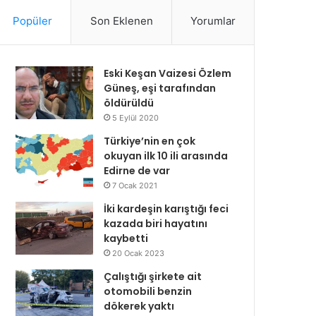
Popüler
Son Eklenen
Yorumlar
Eski Keşan Vaizesi Özlem
Güneş, eşi tarafından
öldürüldü
5 Eylül 2020
Türkiye’nin en çok
okuyan ilk 10 ili arasında
Edirne de var
7 Ocak 2021
İki kardeşin karıştığı feci
kazada biri hayatını
kaybetti
20 Ocak 2023
Çalıştığı şirkete ait
otomobili benzin
dökerek yaktı