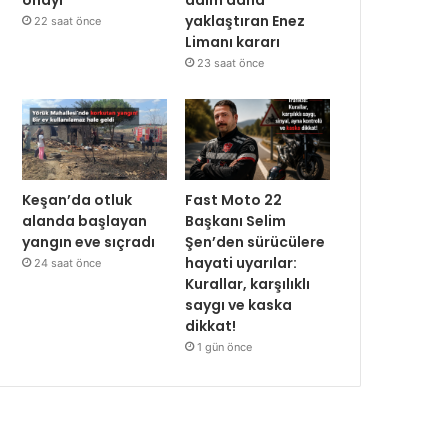
yaklaştıran Enez
22 saat önce
Limanı kararı
23 saat önce
Keşan’da otluk
Fast Moto 22
alanda başlayan
Başkanı Selim
yangın eve sıçradı
Şen’den sürücülere
hayati uyarılar:
24 saat önce
Kurallar, karşılıklı
saygı ve kaska
dikkat!
1 gün önce