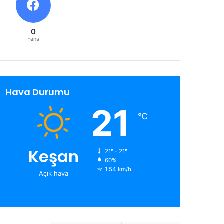
0
Fans
Hava Durumu
21
℃
Keşan
21º - 21º
60%
1.54 km/h
Açık hava