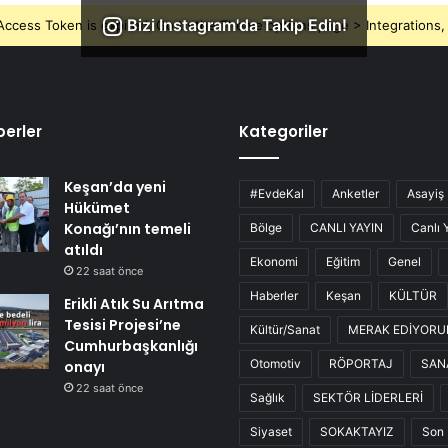
Bizi Instagram'da Takip Edin!
ccess Token is expired, Go to the Theme options page > Integrations, t
erler
Kategoriler
Keşan’da yeni
#EvdeKal
Anketler
Asayiş
Hükümet
Konağı’nın temeli
Bölge
CANLI YAYIN
Canlı 
atıldı
Ekonomi
Eğitim
Genel
22 saat önce
Haberler
Keşan
KÜLTÜR
Erikli Atık Su Arıtma
Tesisi Projesi’ne
Kültür/Sanat
MERAK EDİYOR
Cumhurbaşkanlığı
Otomotiv
RÖPORTAJ
SAN
onayı
22 saat önce
Sağlık
SEKTÖR LİDERLERİ
Siyaset
SOKAKTAYIZ
Son 