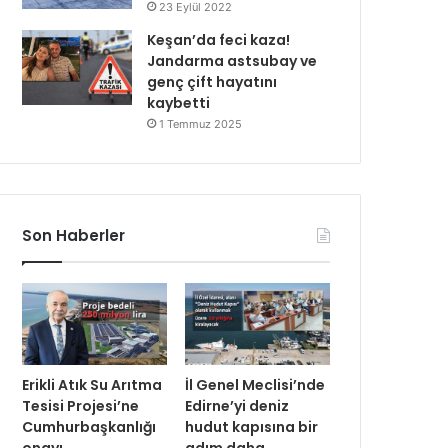
23 Eylül 2022
Keşan’da feci kaza!
Jandarma astsubay ve
genç çift hayatını
kaybetti
1 Temmuz 2025
Son Haberler
Erikli Atık Su Arıtma
İl Genel Meclisi’nde
Tesisi Projesi’ne
Edirne’yi deniz
Cumhurbaşkanlığı
hudut kapısına bir
onayı
adım daha