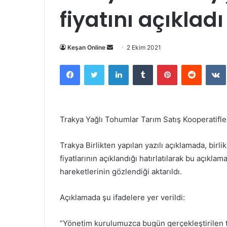
fiyatını açıkladı
Bir
Keşan Online
2 Ekim 2021
e-
Facebook
Twitter
LinkedIn
Tumblr
Pinterest
Reddit
posta
göndermek
Trakya Yağlı Tohumlar Tarım Satış Kooperatifleri B
Trakya Birlikten yapılan yazılı açıklamada, bir
fiyatlarının açıklandığı hatırlatılarak bu açıkla
hareketlerinin gözlendiği aktarıldı.
Açıklamada şu ifadelere yer verildi:
“Yönetim kurulumuzca bugün gerçekleştirilen t