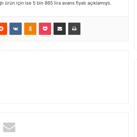
ı ürün için ise 5 bin 865 lira avans fiyatı açıklamıştı.
erest
Reddit
VKontakte
Odnoklassniki
Pocket
E-Posta ile paylaş
Yazdır