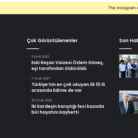
The Instagram A
Çok Görüntülenenler
Son Hab
5 Eylül 2020
Eski Keşan Vaizesi Özlem Güneş,
eşi tarafından öldürüldü
7 Ocak 2021
Türkiye’nin en çok okuyan ilk 10 ili
arasında Edirne de var
20 Ocak 2023
İki kardeşin karıştığı feci kazada
biri hayatını kaybetti