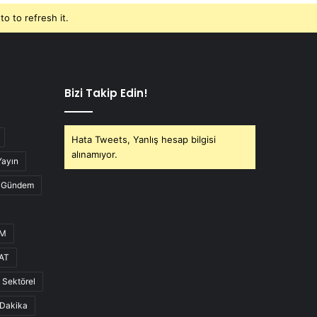
o to refresh it.
Bizi Takip Edin!
Hata Tweets, Yanlış hesap bilgisi
alınamıyor.
Yayın
Gündem
UM
AT
Sektörel
Dakika