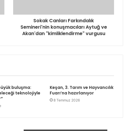
Sokak Canları Farkındalık
Semineri'nin konuşmacıları Aytuğ ve
Akan'dan "kimliklendirme" vurgusu
büyük buluşma:
Keşan, 3. Tarım ve Hayvancılık
leceği teknolojiyle
Fuarı’na hazırlanıyor
r”
8 Temmuz 2026
e