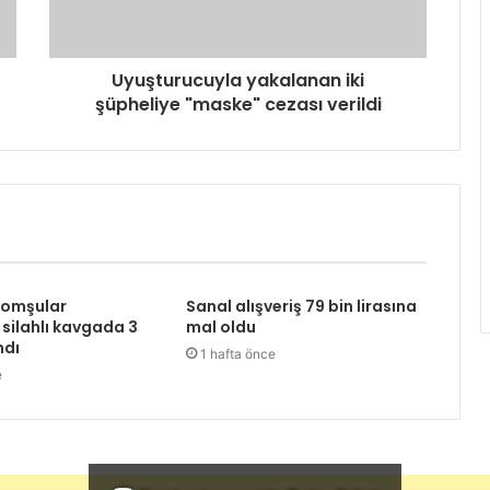
Uyuşturucuyla yakalanan iki
şüpheliye "maske" cezası verildi
komşular
Sanal alışveriş 79 bin lirasına
 silahlı kavgada 3
mal oldu
ndı
1 hafta önce
e