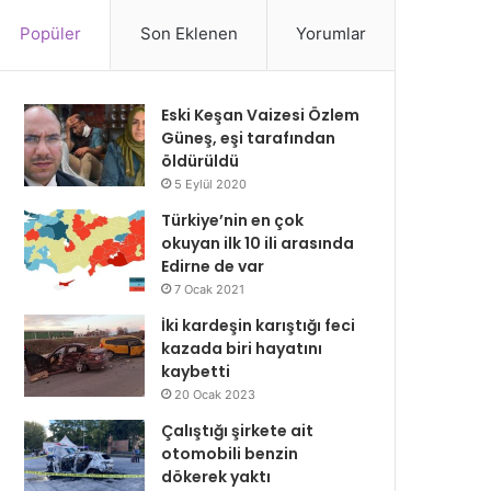
Popüler
Son Eklenen
Yorumlar
Eski Keşan Vaizesi Özlem
Güneş, eşi tarafından
öldürüldü
5 Eylül 2020
Türkiye’nin en çok
okuyan ilk 10 ili arasında
Edirne de var
7 Ocak 2021
İki kardeşin karıştığı feci
kazada biri hayatını
kaybetti
20 Ocak 2023
Çalıştığı şirkete ait
otomobili benzin
dökerek yaktı