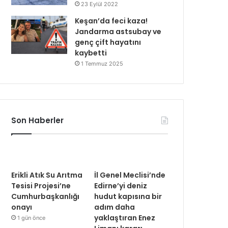
23 Eylül 2022
Keşan’da feci kaza!
Jandarma astsubay ve
genç çift hayatını
kaybetti
1 Temmuz 2025
Son Haberler
Erikli Atık Su Arıtma
İl Genel Meclisi’nde
Tesisi Projesi’ne
Edirne’yi deniz
Cumhurbaşkanlığı
hudut kapısına bir
onayı
adım daha
yaklaştıran Enez
1 gün önce