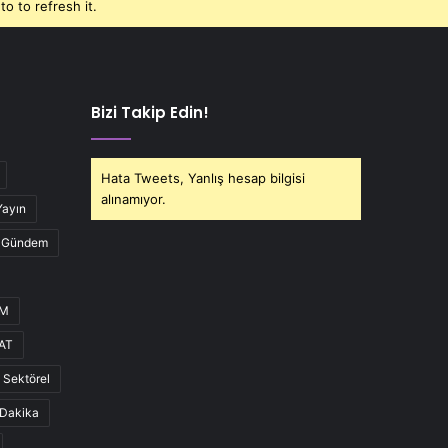
o to refresh it.
Bizi Takip Edin!
Hata Tweets, Yanlış hesap bilgisi
alınamıyor.
Yayın
Gündem
UM
AT
Sektörel
Dakika