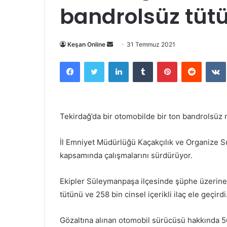
bandrolsüz tütün
Bir
Keşan Online
31 Temmuz 2021
e-
Facebook
Twitter
LinkedIn
Tumblr
Pinterest
Reddit
posta
göndermek
Tekirdağ’da bir otomobilde bir ton bandrolsüz nar
İl Emniyet Müdürlüğü Kaçakçılık ve Organize Su
kapsamında çalışmalarını sürdürüyor.
Ekipler Süleymanpaşa ilçesinde şüphe üzerine 
tütünü ve 258 bin cinsel içerikli ilaç ele geçirdi
Gözaltına alınan otomobil sürücüsü hakkında 56