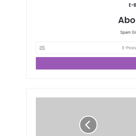
E-
Abo
Spam Gö
E-
Posta
adresinizi
giriniz