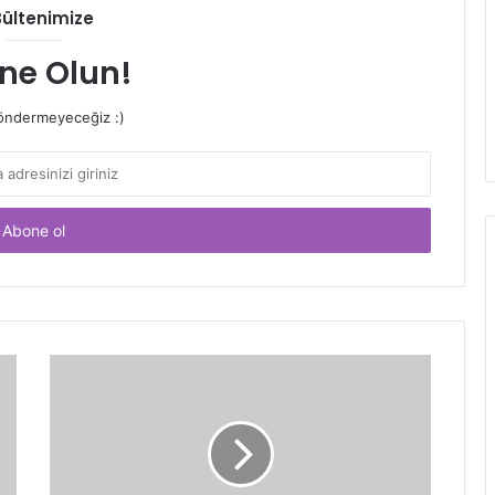
Bültenimize
ne Olun!
ndermeyeceğiz :)