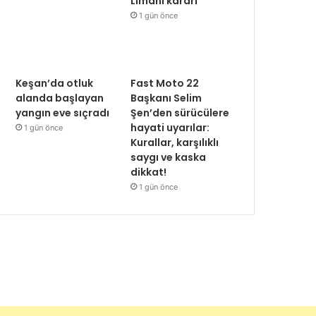
Limanı kararı
1 gün önce
Keşan’da otluk
Fast Moto 22
alanda başlayan
Başkanı Selim
yangın eve sıçradı
Şen’den sürücülere
hayati uyarılar:
1 gün önce
Kurallar, karşılıklı
saygı ve kaska
dikkat!
1 gün önce