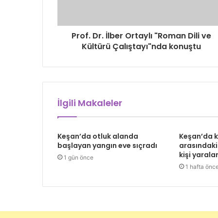
Prof. Dr. İlber Ortaylı "Roman Dili ve
Kültürü Çalıştayı"nda konuştu
İlgili Makaleler
Keşan’da otluk alanda
Keşan’da 
başlayan yangın eve sıçradı
arasındaki
kişi yarala
1 gün önce
1 hafta önc