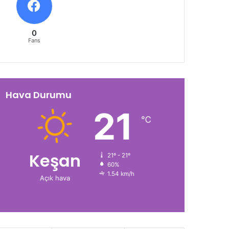
0
Fans
Hava Durumu
21
℃
Keşan
21º - 21º
60%
1.54 km/h
Açık hava