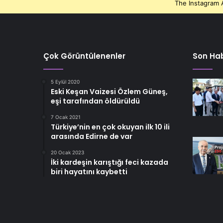
The Instagram A
Çok Görüntülenenler
Son Hab
5 Eylül 2020
Eski Keşan Vaizesi Özlem Güneş,
eşi tarafından öldürüldü
7 Ocak 2021
Türkiye’nin en çok okuyan ilk 10 ili
arasında Edirne de var
20 Ocak 2023
İki kardeşin karıştığı feci kazada
biri hayatını kaybetti