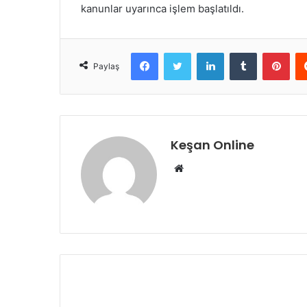
kanunlar uyarınca işlem başlatıldı.
Facebook
Twitter
LinkedIn
Tumblr
Pint
Paylaş
Keşan Online
Web
sitesi