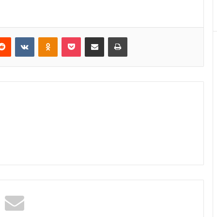
erest
Reddit
VKontakte
Odnoklassniki
Pocket
E-Posta ile paylaş
Yazdır