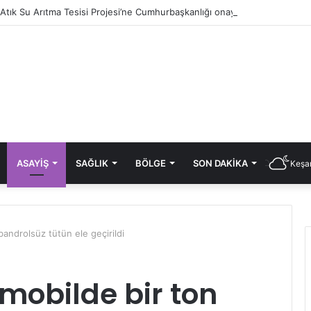
i Atık Su Arıtma Tesisi Projesi’ne Cumhurbaşkanlığı onayı
ASAYIŞ
SAĞLIK
BÖLGE
SON DAKIKA
Keşan
bandrolsüz tütün ele geçirildi
mobilde bir ton