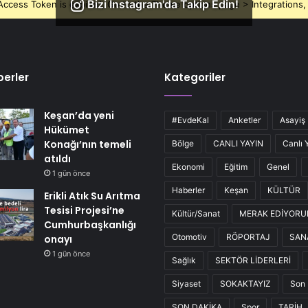
Bizi Instagram'da Takip Edin!
ccess Token is expired, Go to the Theme options page > Integrations, t
erler
Kategoriler
Keşan’da yeni
#EvdeKal
Anketler
Asayiş
Hükümet
Konağı’nın temeli
Bölge
CANLI YAYIN
Canlı 
atıldı
Ekonomi
Eğitim
Genel
1 gün önce
Haberler
Keşan
KÜLTÜR
Erikli Atık Su Arıtma
Tesisi Projesi’ne
Kültür/Sanat
MERAK EDİYOR
Cumhurbaşkanlığı
Otomotiv
RÖPORTAJ
SAN
onayı
1 gün önce
Sağlık
SEKTÖR LİDERLERİ
Siyaset
SOKAKTAYIZ
Son 
SON DAKİKA
Spor
TARİH