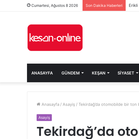
Erikl
Cumartesi, Ağustos 8 2026
Son Dakika Haberleri
ANASAYFA
GÜNDEM
KEŞAN
SIYASET
Anasayfa
/
Asayiş
/
Tekirdağ’da otomobilde bir ton 
Asayiş
Tekirdağ’da oto