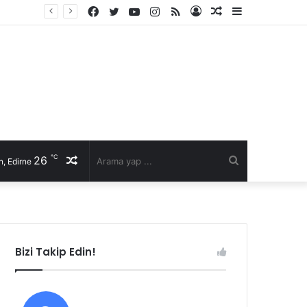
Facebook
Twitter
YouTube
Instagram
RSS
Kayıt
Rastgele
Kenar
Ol
Makale
Bölmesi
℃
26
Rastgele
Arama
, Edirne
Makale
yap
...
Bizi Takip Edin!