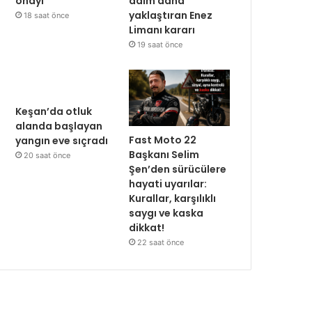
onayı
adım daha
yaklaştıran Enez
18 saat önce
Limanı kararı
19 saat önce
Keşan’da otluk
alanda başlayan
Fast Moto 22
yangın eve sıçradı
Başkanı Selim
20 saat önce
Şen’den sürücülere
hayati uyarılar:
Kurallar, karşılıklı
saygı ve kaska
dikkat!
22 saat önce