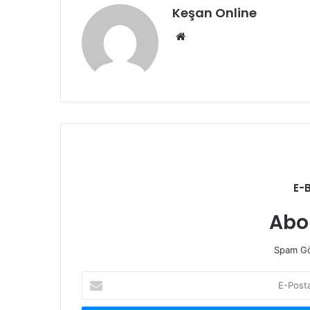
Keşan Online
Web
sitesi
E-
Abo
Spam Gö
E-
Posta
adresinizi