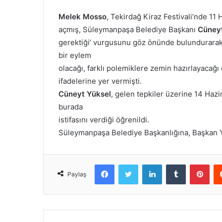
Melek Mosso
, Tekirdağ Kiraz Festivali’nde 11
açmış, Süleymanpaşa Belediye Başkanı
Cüneyt
gerektiği’ vurgusunu göz önünde bulundurarak,
bir eylem
olacağı, farklı polemiklere zemin hazırlayacağı
ifadelerine yer vermişti.
Cüneyt Yüksel
, gelen tepkiler üzerine 14 Haz
burada
istifasını verdiği öğrenildi.
Süleymanpaşa Belediye Başkanlığına, Başkan 
Facebook
Twitter
LinkedIn
Tumblr
Pint
Paylaş