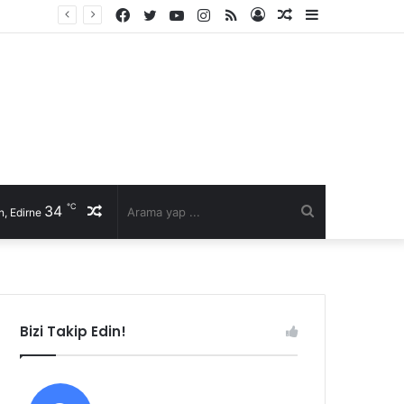
Facebook
Twitter
YouTube
Instagram
RSS
Kayıt
Rastgele
Kenar
Ol
Makale
Bölmesi
℃
34
Rastgele
Arama
, Edirne
Makale
yap
...
Bizi Takip Edin!