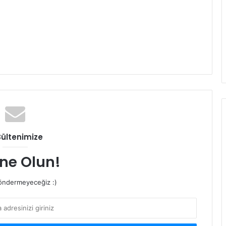
Bültenimize
ne Olun!
ndermeyeceğiz :)