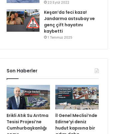
23 Eylül 2022
Keşan’da feci kaza!
Jandarma astsubay ve
genç çift hayatını
kaybetti
1 Temmuz 2025
Son Haberler
Erikli Atık Su Arıtma
İl Genel Meclisi’nde
Tesisi Projesi’ne
Edirne’yi deniz
Cumhurbaşkanlığı
hudut kapısına bir