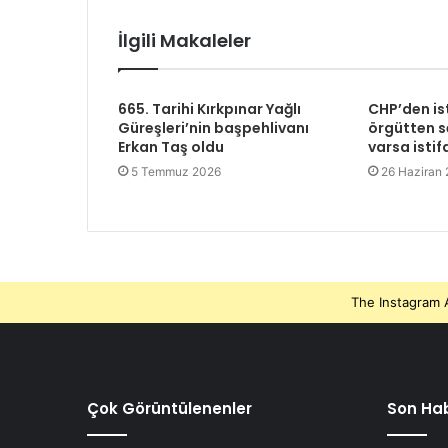
İlgili Makaleler
665. Tarihi Kırkpınar Yağlı
CHP’den is
Güreşleri’nin başpehlivanı
örgütten se
Erkan Taş oldu
varsa istif
5 Temmuz 2026
26 Haziran
The Instagram A
Çok Görüntülenenler
Son Hab