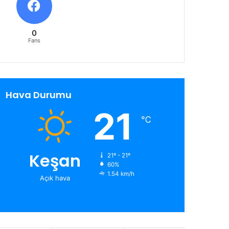
0
Fans
Hava Durumu
21
℃
Keşan
21º - 21º
60%
1.54 km/h
Açık hava