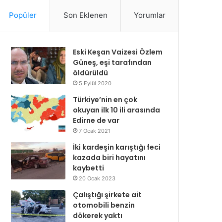
Popüler
Son Eklenen
Yorumlar
Eski Keşan Vaizesi Özlem
Güneş, eşi tarafından
öldürüldü
5 Eylül 2020
Türkiye’nin en çok
okuyan ilk 10 ili arasında
Edirne de var
7 Ocak 2021
İki kardeşin karıştığı feci
kazada biri hayatını
kaybetti
20 Ocak 2023
Çalıştığı şirkete ait
otomobili benzin
dökerek yaktı