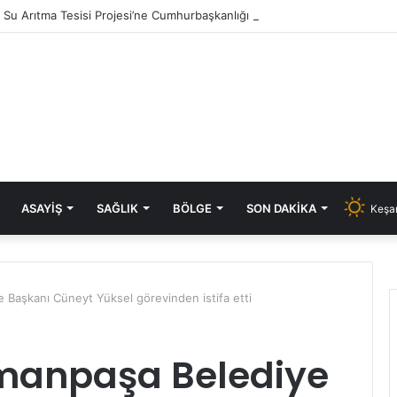
ık Su Arıtma Tesisi Projesi’ne Cumhurbaşkanlığı onayı
ASAYIŞ
SAĞLIK
BÖLGE
SON DAKIKA
Keşan
 Başkanı Cüneyt Yüksel görevinden istifa etti
manpaşa Belediye