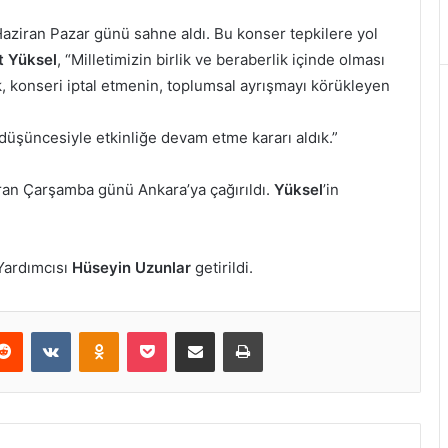
 Haziran Pazar günü sahne aldı. Bu konser tepkilere yol
 Yüksel
, “Milletimizin birlik ve beraberlik içinde olması
 konseri iptal etmenin, toplumsal ayrışmayı körükleyen
 düşüncesiyle etkinliğe devam etme kararı aldık.”
iran Çarşamba günü Ankara’ya çağırıldı.
Yüksel
’in
Yardımcısı
Hüseyin Uzunlar
getirildi.
erest
Reddit
VKontakte
Odnoklassniki
Pocket
E-Posta ile paylaş
Yazdır