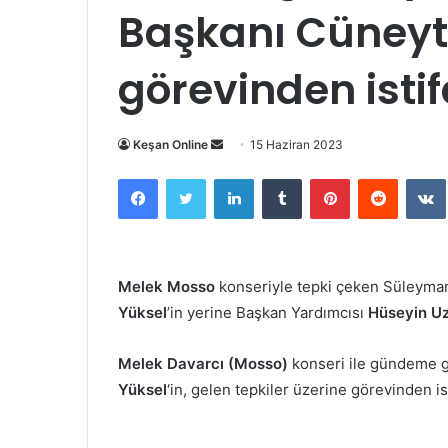
Başkanı Cüneyt
görevinden istif
Bir
Keşan Online
15 Haziran 2023
e-
Facebook
Twitter
LinkedIn
Tumblr
Pinterest
Reddit
posta
göndermek
Melek Mosso
konseriyle tepki çeken Süleyma
Yüksel
’in yerine Başkan Yardımcısı
Hüseyin Uz
Melek Davarcı (Mosso)
konseri ile gündeme 
Yüksel
‘in, gelen tepkiler üzerine görevinden ist