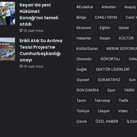
Keşan’da yeni
#EvdeKal
Anketler
Asayiş
Hükümet
Konağı’nın temeli
Bölge
CANLI YAYIN
Canlı 
atıldı
Ekonomi
Eğitim
Genel
18 saat önce
Haberler
Keşan
KÜLTÜR
Erikli Atık Su Arıtma
Tesisi Projesi’ne
Kültür/Sanat
MERAK EDİYOR
Cumhurbaşkanlığı
Otomotiv
RÖPORTAJ
SAN
onayı
18 saat önce
Sağlık
SEKTÖR LİDERLERİ
Siyaset
SOKAKTAYIZ
Son 
SON DAKİKA
Spor
TARİH
Tarım
Teknoloji
Trafik
Türkiye
Ulaşım
Video
Çevre
ÖZEL HABER
İş Dü