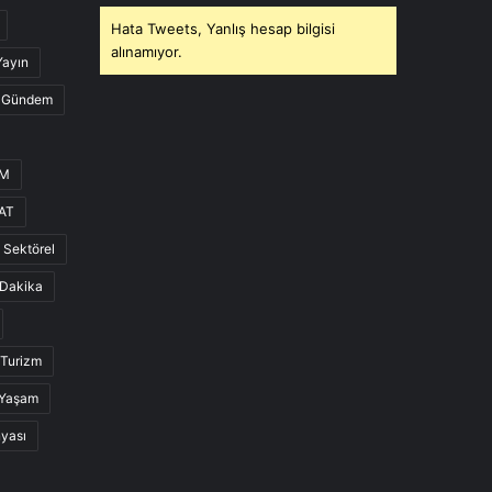
Hata Tweets, Yanlış hesap bilgisi
alınamıyor.
Yayın
Gündem
UM
AT
Sektörel
Dakika
Turizm
Yaşam
nyası