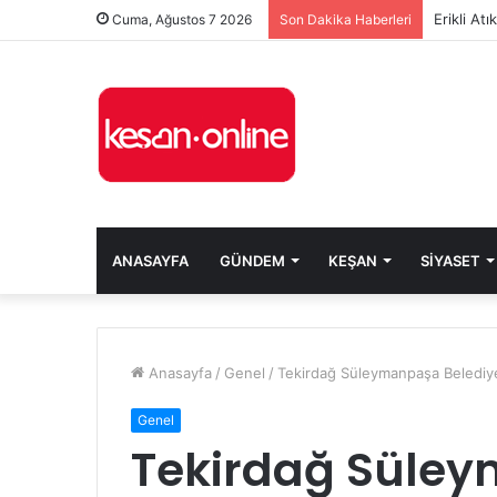
Erikli At
Cuma, Ağustos 7 2026
Son Dakika Haberleri
ANASAYFA
GÜNDEM
KEŞAN
SIYASET
Anasayfa
/
Genel
/
Tekirdağ Süleymanpaşa Belediye
Genel
Tekirdağ Süley