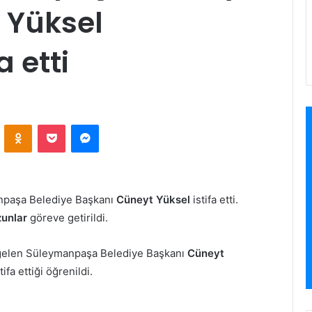
 Yüksel
a etti
VKontakte
Odnoklassniki
Pocket
Messenger
npaşa Belediye Başkanı
Cüneyt Yüksel
istifa etti.
unlar
göreve getirildi.
gelen Süleymanpaşa Belediye Başkanı
Cüneyt
ifa ettiği öğrenildi.