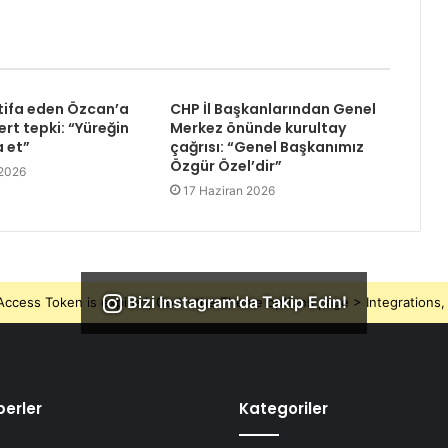
tifa eden Özcan’a
CHP İl Başkanlarından Genel
rt tepki: “Yüreğin
Merkez önünde kurultay
a et”
çağrısı: “Genel Başkanımız
Özgür Özel’dir”
 2026
17 Haziran 2026
Bizi Instagram'da Takip Edin!
ccess Token is expired, Go to the Theme options page > Integrations, t
erler
Kategoriler