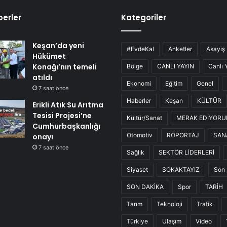
erler
Kategoriler
Keşan’da yeni
#EvdeKal
Anketler
Asayiş
Hükümet
Konağı’nın temeli
Bölge
CANLI YAYIN
Canlı 
atıldı
Ekonomi
Eğitim
Genel
7 saat önce
Haberler
Keşan
KÜLTÜR
Erikli Atık Su Arıtma
Tesisi Projesi’ne
Kültür/Sanat
MERAK EDİYOR
Cumhurbaşkanlığı
Otomotiv
RÖPORTAJ
SAN
onayı
7 saat önce
Sağlık
SEKTÖR LİDERLERİ
Siyaset
SOKAKTAYIZ
Son 
SON DAKİKA
Spor
TARİH
Tarım
Teknoloji
Trafik
Türkiye
Ulaşım
Video