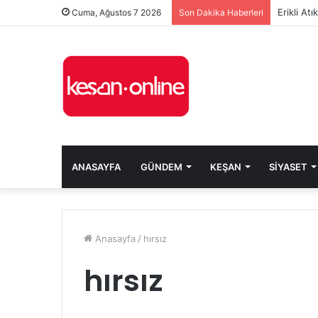
Erikli At
Cuma, Ağustos 7 2026
Son Dakika Haberleri
ANASAYFA
GÜNDEM
KEŞAN
SIYASET
Anasayfa
/
hırsız
hırsız