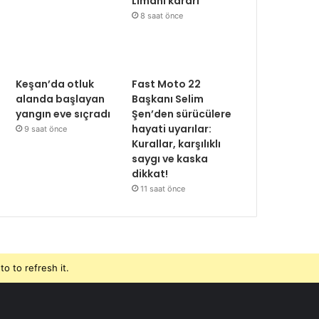
Limanı kararı
8 saat önce
Keşan’da otluk
Fast Moto 22
alanda başlayan
Başkanı Selim
yangın eve sıçradı
Şen’den sürücülere
hayati uyarılar:
9 saat önce
Kurallar, karşılıklı
saygı ve kaska
dikkat!
11 saat önce
o to refresh it.