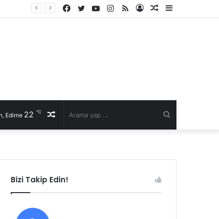
Facebook
Twitter
YouTube
Instagram
RSS
Kayıt
Rastgele
Kenar
Ol
Makale
Bölmesi
℃
22
Rastgele
Arama
, Edirne
Makale
yap
...
Bizi Takip Edin!