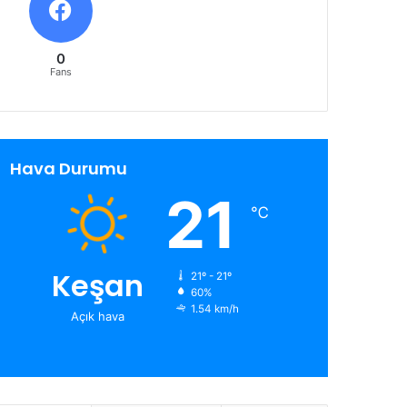
0
Fans
Hava Durumu
21
℃
Keşan
21º - 21º
60%
1.54 km/h
Açık hava