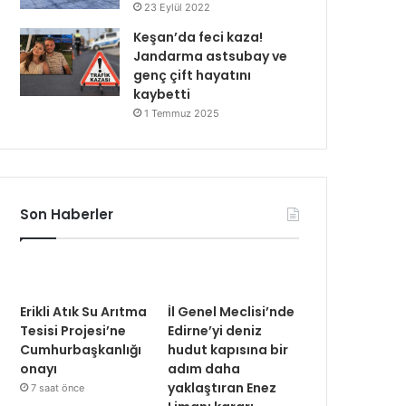
23 Eylül 2022
Keşan’da feci kaza!
Jandarma astsubay ve
genç çift hayatını
kaybetti
1 Temmuz 2025
Son Haberler
Erikli Atık Su Arıtma
İl Genel Meclisi’nde
Tesisi Projesi’ne
Edirne’yi deniz
Cumhurbaşkanlığı
hudut kapısına bir
onayı
adım daha
yaklaştıran Enez
7 saat önce