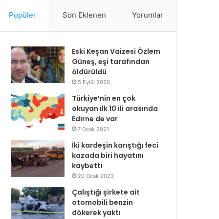
Popüler
Son Eklenen
Yorumlar
Eski Keşan Vaizesi Özlem
Güneş, eşi tarafından
öldürüldü
5 Eylül 2020
Türkiye’nin en çok
okuyan ilk 10 ili arasında
Edirne de var
7 Ocak 2021
İki kardeşin karıştığı feci
kazada biri hayatını
kaybetti
20 Ocak 2023
Çalıştığı şirkete ait
otomobili benzin
dökerek yaktı