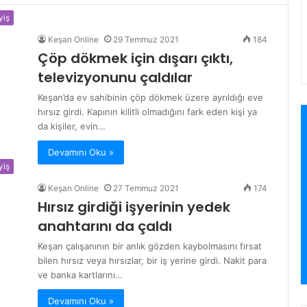
yiş
Keşan Online
29 Temmuz 2021
184
Çöp dökmek için dışarı çıktı,
televizyonunu çaldılar
Keşan’da ev sahibinin çöp dökmek üzere ayrıldığı eve
hırsız girdi. Kapının kilitli olmadığını fark eden kişi ya
da kişiler, evin…
Devamını Oku »
yiş
Keşan Online
27 Temmuz 2021
174
Hırsız girdiği işyerinin yedek
anahtarını da çaldı
Keşan çalışanının bir anlık gözden kaybolmasını fırsat
bilen hırsız veya hırsızlar, bir iş yerine girdi. Nakit para
ve banka kartlarını…
Devamını Oku »