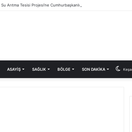
ık Su Arıtma Tesisi Projesi’ne Cumhurbaşkanlığı onayı
ASAYIŞ
SAĞLIK
BÖLGE
SON DAKIKA
Keşan