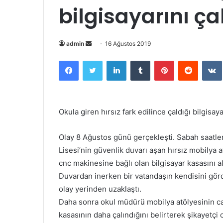
bilgisayarını ça
Bir
admin
16 Ağustos 2019
e-
Facebook
Twitter
LinkedIn
Tumblr
Pinterest
Reddit
posta
göndermek
Okula giren hırsız fark edilince çaldığı bilgisaya
Olay 8 Ağustos günü gerçekleşti. Sabah saatl
Lisesi’nin güvenlik duvarı aşan hırsız mobilya a
cnc makinesine bağlı olan bilgisayar kasasını a
Duvardan inerken bir vatandaşın kendisini görd
olay yerinden uzaklaştı.
Daha sonra okul müdürü mobilya atölyesinin cam
kasasının daha çalındığını belirterek şikayetçi 