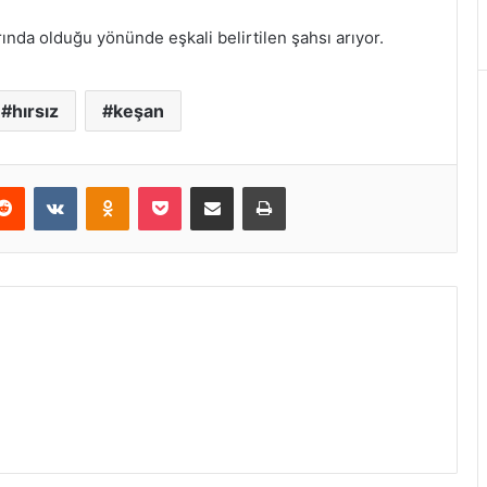
rında olduğu yönünde eşkali belirtilen şahsı arıyor.
hırsız
keşan
erest
Reddit
VKontakte
Odnoklassniki
Pocket
E-Posta ile paylaş
Yazdır