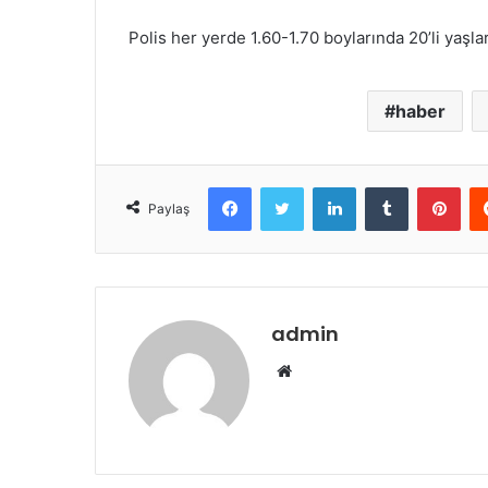
Polis her yerde 1.60-1.70 boylarında 20’li yaşla
haber
Facebook
Twitter
LinkedIn
Tumblr
Pint
Paylaş
admin
Web
sitesi