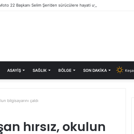
ASAYIŞ
SAĞLIK
BÖLGE
SON DAKIKA
Keşan
un bilgisayarını çaldı
şan hırsız, okulun