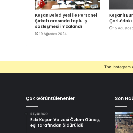
Keşan Belediyesi ile Personel
Keşanlı Bu
Şirketi arasında toplu iş
Çorlu’daki
sözleşmesi imzalandı
15 Ağustos
19 Ağustos 2024
The Instagram A
Çok Görüntülenenler
Son Hab
5 Eylül 2020
Eski Keşan Vaizesi Özlem Güneş,
eşi tarafından öldürüldü