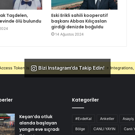
rak Taşdelen,
Eski Erikli sahili kooperatif
 evinde ölü bulundu
başkanı Abbas Kılıçaslan
girdiği denizde boğuldu
 2024
14 Ağustos 2024
Bizi Instagram'da Takip Edin!
ccess Token is expired, Go to the Theme options page > Integrations, t
erler
Kategoriler
Keşan’da otluk
#EvdeKal
Anketler
Asayiş
alanda başlayan
yangın eve sıçradı
Bölge
CANLI YAYIN
Canlı 