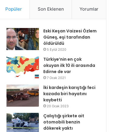
Popüler
Son Eklenen
Yorumlar
Eski Keşan Vaizesi Özlem
Güneş, eşi tarafından
öldürüldü
5 Eylül 2020
Türkiye’nin en çok
okuyan ilk 10 ili arasında
Edirne de var
7 Ocak 2021
İki kardeşin karıştığı feci
kazada biri hayatını
kaybetti
20 Ocak 2023
Çalıştığı şirkete ait
otomobili benzin
dökerek yaktı