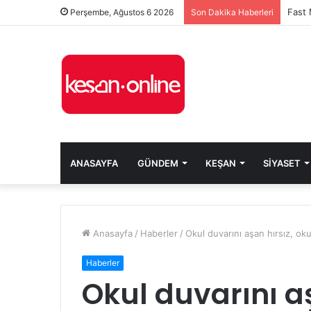
Perşembe, Ağustos 6 2026
Son Dakika Haberleri
ANASAYFA
GÜNDEM
KEŞAN
SIYASET
Anasayfa
/
Haberler
/
Okul duvarını aşan hırsız, okul
Haberler
Okul duvarını a