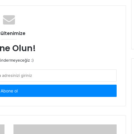
Bültenimize
ne Olun!
ndermeyeceğiz :)