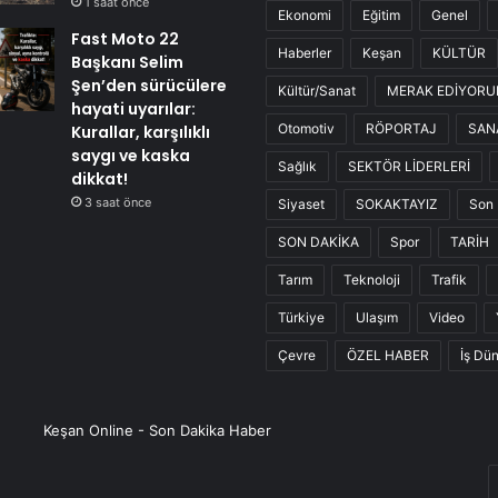
1 saat önce
Ekonomi
Eğitim
Genel
Fast Moto 22
Haberler
Keşan
KÜLTÜR
Başkanı Selim
Şen’den sürücülere
Kültür/Sanat
MERAK EDİYOR
hayati uyarılar:
Otomotiv
RÖPORTAJ
SAN
Kurallar, karşılıklı
saygı ve kaska
Sağlık
SEKTÖR LİDERLERİ
dikkat!
3 saat önce
Siyaset
SOKAKTAYIZ
Son 
SON DAKİKA
Spor
TARİH
Tarım
Teknoloji
Trafik
Türkiye
Ulaşım
Video
Çevre
ÖZEL HABER
İş Dü
Keşan Online - Son Dakika Haber
E