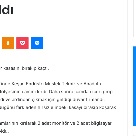
ldı
VKontakte
Odnoklassniki
Pocket
Messenger
r kasasını bırakıp kaçtı.
erinde Keşan Endüstri Meslek Teknik ve Anadolu
tölyesinin camını kırdı. Daha sonra camdan içeri girip
ldı ve ardından çıkmak için geldiği duvar tırmandı.
üğünü fark eden hırsız elindeki kasayı bırakıp koşarak
larının kırılarak 2 adet monitör ve 2 adet bilgisayar
oldu.