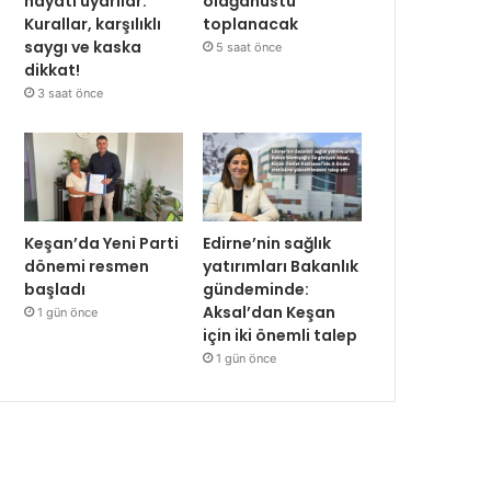
hayati uyarılar:
olağanüstü
Kurallar, karşılıklı
toplanacak
saygı ve kaska
5 saat önce
dikkat!
3 saat önce
Keşan’da Yeni Parti
Edirne’nin sağlık
dönemi resmen
yatırımları Bakanlık
başladı
gündeminde:
Aksal’dan Keşan
1 gün önce
için iki önemli talep
1 gün önce