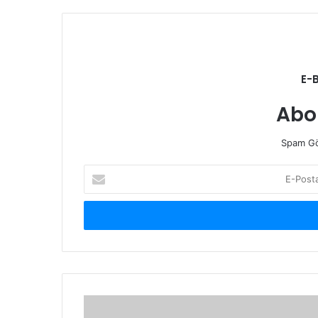
E-
Abo
Spam Gö
E-
Posta
adresinizi
giriniz