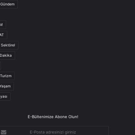
Gündem
UM
AT
Sektörel
Dakika
Turizm
Yaşam
nyası
E-Bültenimize Abone Olun!
-