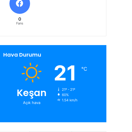
0
Fans
Hava Durumu
21
℃
Keşan
21º - 21º
60%
1.54 km/h
Açık hava