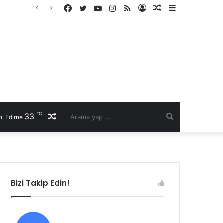
Facebook
Twitter
YouTube
Instagram
RSS
Kayıt
Rastgele
Kenar
Fast Moto 22 Başkanı Selim Şen’den sürücülere hayati uyarılar: Kurallar, karşılıklı saygı ve kaska dikkat!
Ol
Makale
Bölmesi
℃
33
Rastgele
Arama
, Edirne
Makale
yap
...
Bizi Takip Edin!