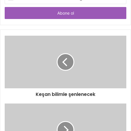
Posta
adresinizi
giriniz
Keşan bilimle şenlenecek