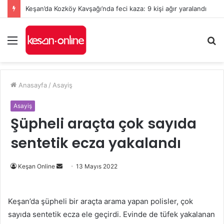
Keşan’da Kozköy Kavşağı’nda feci kaza: 9 kişi ağır yaralandı
Menü
A
y
...
Anasayfa
/
Asayiş
Asayiş
Şüpheli araçta çok sayıda
sentetik ecza yakalandı
Bir
Keşan Online
13 Mayıs 2022
e-
posta
Keşan’da şüpheli bir araçta arama yapan polisler, çok
göndermek
sayıda sentetik ecza ele geçirdi. Evinde de tüfek yakalanan