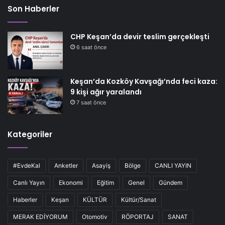
Son Haberler
CHP Keşan’da devir teslim gerçekleşti
6 saat önce
Keşan’da Kozköy Kavşağı’nda feci kaza:
9 kişi ağır yaralandı
7 saat önce
Kategoriler
#EvdeKal
Anketler
Asayiş
Bölge
CANLI YAYIN
Canlı Yayın
Ekonomi
Eğitim
Genel
Gündem
Haberler
Keşan
KÜLTÜR
Kültür/Sanat
MERAK EDİYORUM
Otomotiv
RÖPORTAJ
SANAT