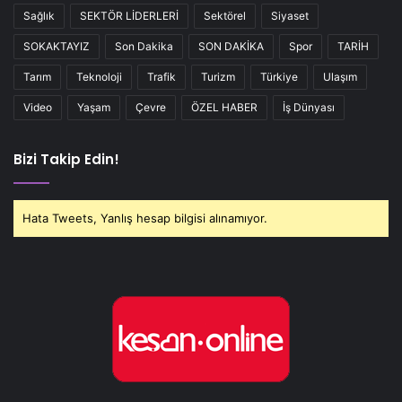
Sağlık
SEKTÖR LİDERLERİ
Sektörel
Siyaset
SOKAKTAYIZ
Son Dakika
SON DAKİKA
Spor
TARİH
Tarım
Teknoloji
Trafik
Turizm
Türkiye
Ulaşım
Video
Yaşam
Çevre
ÖZEL HABER
İş Dünyası
Bizi Takip Edin!
Hata Tweets, Yanlış hesap bilgisi alınamıyor.