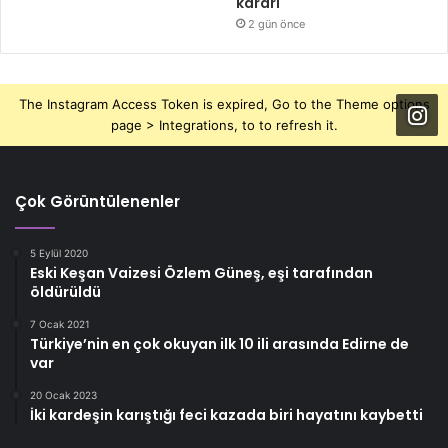
kararı
2 gün önce
The Instagram Access Token is expired, Go to the Theme options
page > Integrations, to to refresh it.
Çok Görüntülenenler
5 Eylül 2020
Eski Keşan Vaizesi Özlem Güneş, eşi tarafından
öldürüldü
7 Ocak 2021
Türkiye’nin en çok okuyan ilk 10 ili arasında Edirne de
var
20 Ocak 2023
İki kardeşin karıştığı feci kazada biri hayatını kaybetti