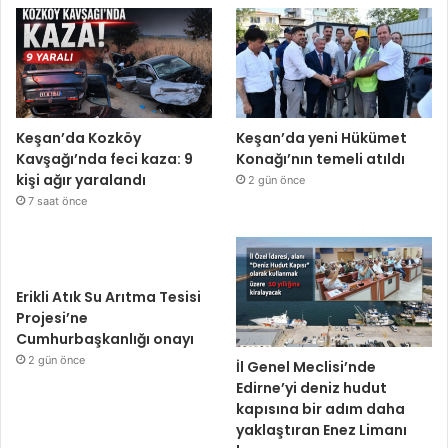
Keşan’da Kozköy
Keşan’da yeni Hükümet
Kavşağı’nda feci kaza: 9
Konağı’nın temeli atıldı
kişi ağır yaralandı
2 gün önce
7 saat önce
Erikli Atık Su Arıtma Tesisi
Projesi’ne
Cumhurbaşkanlığı onayı
2 gün önce
İl Genel Meclisi’nde
Edirne’yi deniz hudut
kapısına bir adım daha
yaklaştıran Enez Limanı