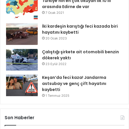
Türkiye’nin en çok okuyan ilk 10 ili
arasında Edirne de var
7 Ocak 2021
İki kardeşin karıştığı feci kazada biri
hayatını kaybetti
20 Ocak 2023
Çalıştığı şirkete ait otomobili benzin
dökerek yaktı
23 Eylül 2022
Keşan’da feci kaza! Jandarma
astsubay ve genç çift hayatını
kaybetti
1 Temmuz 2025
Son Haberler