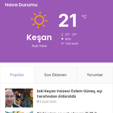
Hava Durumu
21
℃
Keşan
21º - 21º
60%
1.54 km/h
Açık hava
Popüler
Son Eklenen
Yorumlar
Eski Keşan Vaizesi Özlem Güneş, eşi
tarafından öldürüldü
5 Eylül 2020