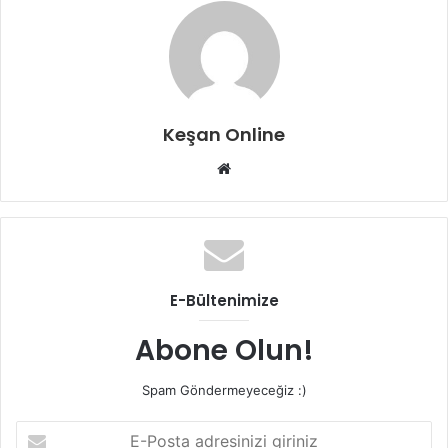
Keşan Online
Web
sitesi
E-Bültenimize
Abone Olun!
Spam Göndermeyeceğiz :)
E-