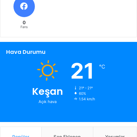
0
Fans
Hava Durumu
21
℃
Keşan
21º - 21º
60%
1.54 km/h
Açık hava
Popüler
Son Eklenen
Yorumlar