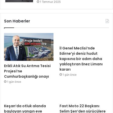
1 Temmuz 2025
Son Haberler
İl Genel Meclisi’nde
Edirne’yi deniz hudut
kapısına bir adım daha
yaklaştıran Enez Limanı
Erikli Atık Su Arıtma Tesisi
kararı
Projesi’ne
1 gün önce
Cumhurbaşkanlığı onayı
1 gün önce
Keşan’da otluk alanda
Fast Moto 22 Başkanı
başlayan yangın eve
Selim Şen’den sürücülere