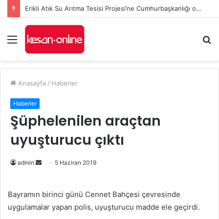
Erikli Atık Su Arıtma Tesisi Projesi’ne Cumhurbaşkanlığı onayı
Menü
A
y
...
Anasayfa
/
Haberler
Haberler
Şüphelenilen araçtan
uyuşturucu çıktı
Bir
admin
5 Haziran 2019
e-
posta
Bayramın birinci günü Cennet Bahçesi çevresinde
göndermek
uygulamalar yapan polis, uyuşturucu madde ele geçirdi.