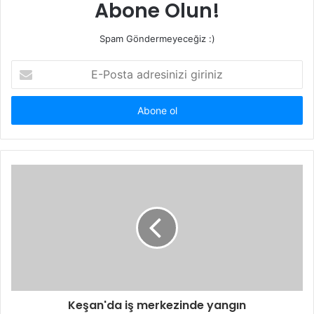
Abone Olun!
Spam Göndermeyeceğiz :)
E-
Posta
adresinizi
giriniz
Keşan'da iş merkezinde yangın