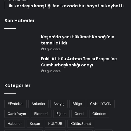
20 Ocak 2023
İki kardeşin karıştığı feci kazada biri hayatını kaybetti
Son Haberler
Keşan’da yeni Hükümet Konağı’nın
temeli atıldı
1 gün önce
Erikli Atık Su Arıtma Tesisi Projesi’ne
Cumhurbaşkanlığı onayı
1 gün önce
Kategoriler
#EvdeKal
Anketler
Asayiş
Bölge
CANLI YAYIN
Canlı Yayın
Ekonomi
Eğitim
Genel
Gündem
Haberler
Keşan
KÜLTÜR
Kültür/Sanat