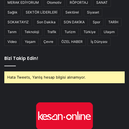
MERAK EDİYORUM
Otomotiv
RÖPORTAJ
SANAT
Sağlık
SEKTÖR LİDERLERİ
Sektörel
Siyaset
SOKAKTAYIZ
Son Dakika
SON DAKİKA
Spor
TARİH
Tarım
Teknoloji
Trafik
Turizm
Türkiye
Ulaşım
Video
Yaşam
Çevre
ÖZEL HABER
İş Dünyası
Bizi Takip Edin!
Hata Tweets, Yanlış hesap bilgisi alınamıyor.