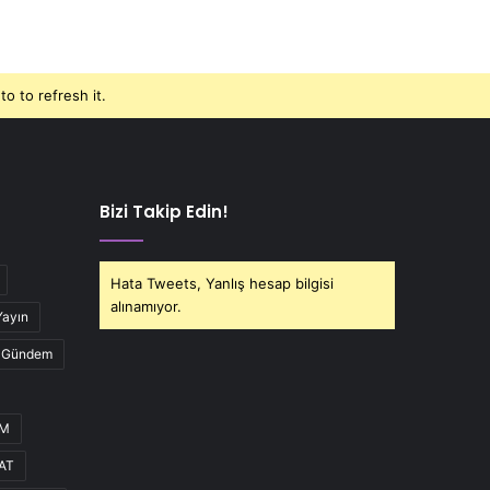
o to refresh it.
Bizi Takip Edin!
Hata Tweets, Yanlış hesap bilgisi
alınamıyor.
Yayın
Gündem
UM
AT