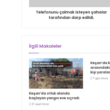
Telefonunu çalmak isteyen şahıslar
tarafından darp edildi.
İlgili Makaleler
Keşan’da 
arasındaki
kişi yarala
7 gün önce
Keşan’da otluk alanda
başlayan yangın eve sıçradı
21 saat önce