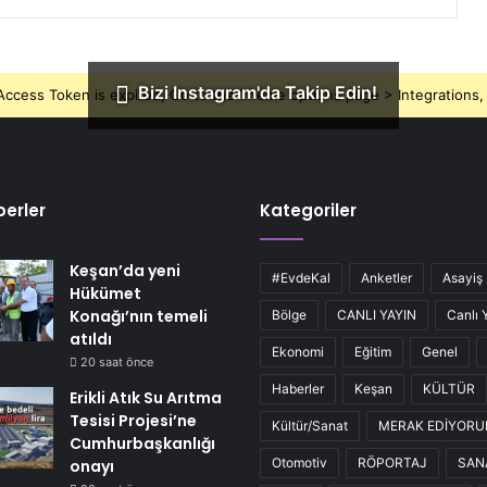
Bizi Instagram'da Takip Edin!
ccess Token is expired, Go to the Theme options page > Integrations, t
erler
Kategoriler
Keşan’da yeni
#EvdeKal
Anketler
Asayiş
Hükümet
Konağı’nın temeli
Bölge
CANLI YAYIN
Canlı 
atıldı
Ekonomi
Eğitim
Genel
20 saat önce
Haberler
Keşan
KÜLTÜR
Erikli Atık Su Arıtma
Tesisi Projesi’ne
Kültür/Sanat
MERAK EDİYOR
Cumhurbaşkanlığı
Otomotiv
RÖPORTAJ
SAN
onayı