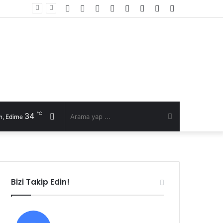
Facebook
Twitter
YouTube
Instagram
RSS
Kayıt
Rastgele
Kenar
Ol
Makale
Bölmesi
℃
34
Rastgele
Arama
, Edirne
Makale
yap
...
Bizi Takip Edin!