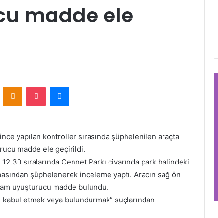
cu madde ele
VKontakte
Odnoklassniki
Pocket
Messenger
nce yapılan kontroller sırasında şüphelenilen araçta
urucu madde ele geçirildi.
 12.30 sıralarında Cennet Parkı civarında park halindeki
lmasından şüphelenerek inceleme yaptı. Aracın sağ ön
 gram uyuşturucu madde bulundu.
, kabul etmek veya bulundurmak” suçlarından