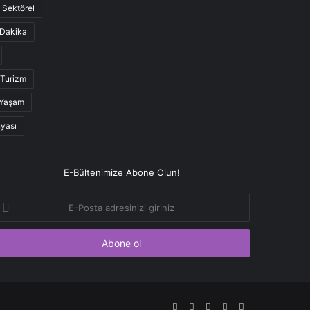
Sektörel
Dakika
Turizm
Yaşam
nyası
E-Bültenimize Abone Olun!
-
osta
dresinizi
iriniz
Facebook
Twitter
YouTube
Instagram
RSS