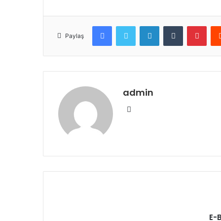
Facebook
Twitter
LinkedIn
Tumblr
Pint
Paylaş
admin
Web
sitesi
E-