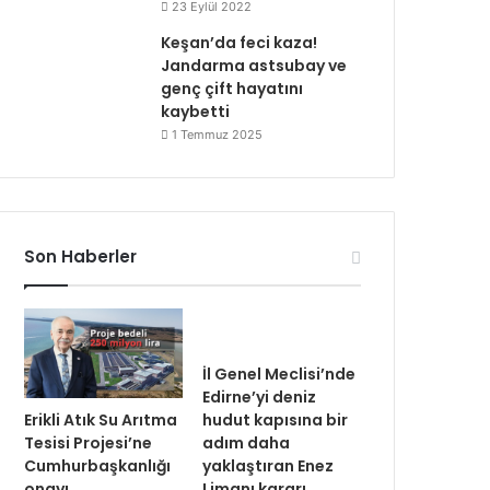
23 Eylül 2022
Keşan’da feci kaza!
Jandarma astsubay ve
genç çift hayatını
kaybetti
1 Temmuz 2025
Son Haberler
İl Genel Meclisi’nde
Edirne’yi deniz
Erikli Atık Su Arıtma
hudut kapısına bir
Tesisi Projesi’ne
adım daha
Cumhurbaşkanlığı
yaklaştıran Enez
onayı
Limanı kararı