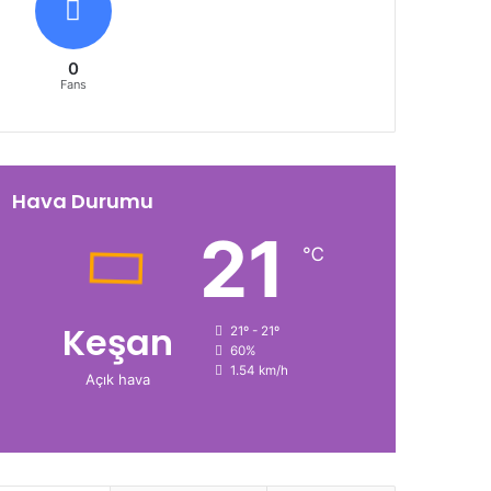
0
Fans
Hava Durumu
21
℃
Keşan
21º - 21º
60%
1.54 km/h
Açık hava