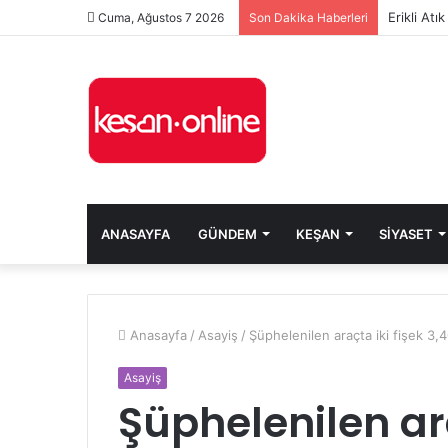
Erikli At
Cuma, Ağustos 7 2026
Son Dakika Haberleri
ANASAYFA
GÜNDEM
KEŞAN
SIYASET
Anasayfa
/
Asayiş
/
Şüphelenilen araçta iki fişek 3,
Asayiş
Şüphelenilen ara