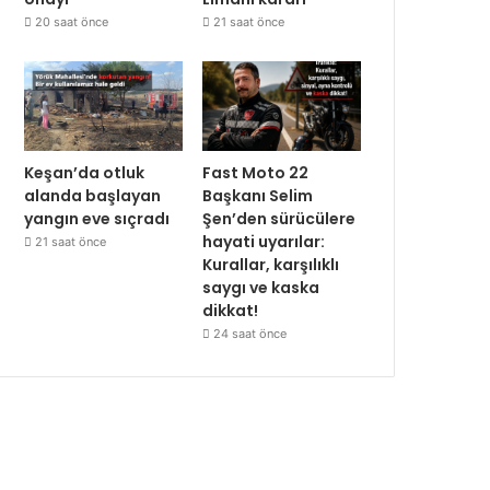
20 saat önce
21 saat önce
Keşan’da otluk
Fast Moto 22
alanda başlayan
Başkanı Selim
yangın eve sıçradı
Şen’den sürücülere
hayati uyarılar:
21 saat önce
Kurallar, karşılıklı
saygı ve kaska
dikkat!
24 saat önce