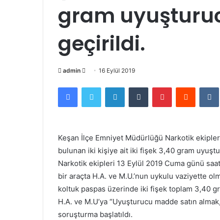
gram uyuşturu
geçirildi.
Bir
admin
16 Eylül 2019
e-
Facebook
Twitter
LinkedIn
Tumblr
Pinterest
Reddit
posta
göndermek
Keşan İlçe Emniyet Müdürlüğü Narkotik ekipleri
bulunan iki kişiye ait iki fişek 3,40 gram uyuşt
Narkotik ekipleri 13 Eylül 2019 Cuma günü saat
bir araçta H.A. ve M.U.’nun uykulu vaziyette o
koltuk paspas üzerinde iki fişek toplam 3,40
H.A. ve M.U’ya “Uyuşturucu madde satın almak
soruşturma başlatıldı.