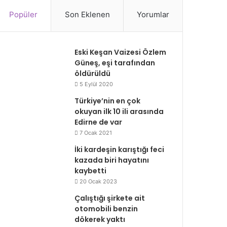
Popüler
Son Eklenen
Yorumlar
Eski Keşan Vaizesi Özlem
Güneş, eşi tarafından
öldürüldü
5 Eylül 2020
Türkiye’nin en çok
okuyan ilk 10 ili arasında
Edirne de var
7 Ocak 2021
İki kardeşin karıştığı feci
kazada biri hayatını
kaybetti
20 Ocak 2023
Çalıştığı şirkete ait
otomobili benzin
dökerek yaktı