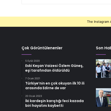
The Instagram A
Çok Görüntülenenler
Son Hab
5 Eylül 2020
Eski Keşan Vaizesi Özlem Güneş,
eşi tarafından öldürüldü
7 Ocak 2021
Türkiye’nin en çok okuyan ilk 10 ili
arasında Edirne de var
20 Ocak 2023
İki kardeşin karıştığı feci kazada
biri hayatını kaybetti