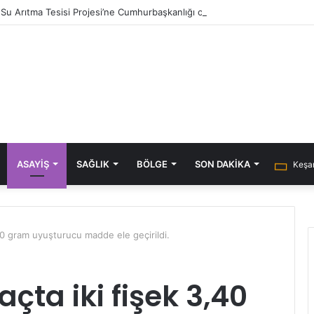
ık Su Arıtma Tesisi Projesi’ne Cumhurbaşkanlığı onayı
ASAYIŞ
SAĞLIK
BÖLGE
SON DAKIKA
Keşan
40 gram uyuşturucu madde ele geçirildi.
çta iki fişek 3,40