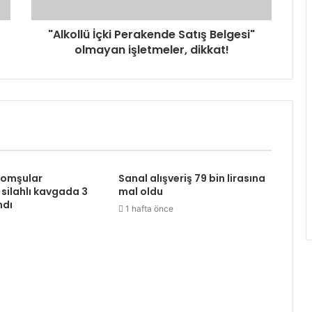
"Alkollü İçki Perakende Satış Belgesi"
olmayan işletmeler, dikkat!
komşular
Sanal alışveriş 79 bin lirasına
 silahlı kavgada 3
mal oldu
ndı
1 hafta önce