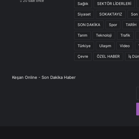
20 saat önce
Sağlık
SEKTÖR LİDERLERİ
Siyaset
SOKAKTAYIZ
Son 
SON DAKİKA
Spor
TARİH
Tarım
Teknoloji
Trafik
Türkiye
Ulaşım
Video
Çevre
ÖZEL HABER
İş Dü
Keşan Online - Son Dakika Haber
E
P
a
g