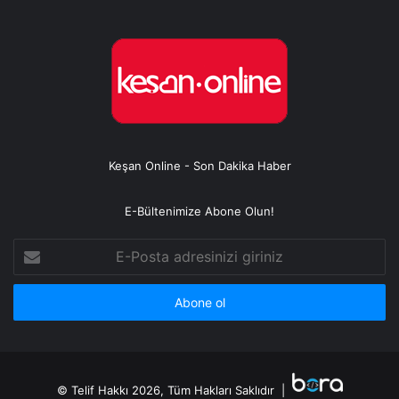
Keşan Online - Son Dakika Haber
E-Bültenimize Abone Olun!
E-
Posta
adresinizi
giriniz
© Telif Hakkı 2026, Tüm Hakları Saklıdır |