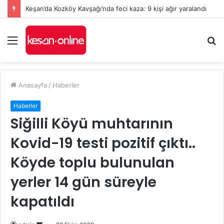
Keşan’da Kozköy Kavşağı’nda feci kaza: 9 kişi ağır yaralandı
Menü
A
y
...
Anasayfa
/
Haberler
Haberler
Siğilli Köyü muhtarının
Kovid-19 testi pozitif çıktı..
Köyde toplu bulunulan
yerler 14 gün süreyle
kapatıldı