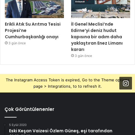
Erikli Atık Su Arıtma Tesisi
İl Genel Meclisi’nde
Projesi’ne
Edirne’yi deniz hudut
Cumhurbaşkanlığı onayı
kapısına bir adım daha
yaklaştıran Enez Limanı
3 gün önce
kararı
3 gün önce
The Instagram Access Token is expired, Go to the Theme options
page > Integrations, to to refresh it.
Çok Görüntülenenler
5 Eylül 2020
Eski Keşan Vaizesi Özlem Güneş, eşi tarafından