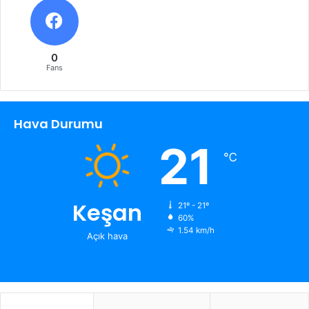
0
Fans
Hava Durumu
21
℃
Keşan
21º - 21º
60%
1.54 km/h
Açık hava