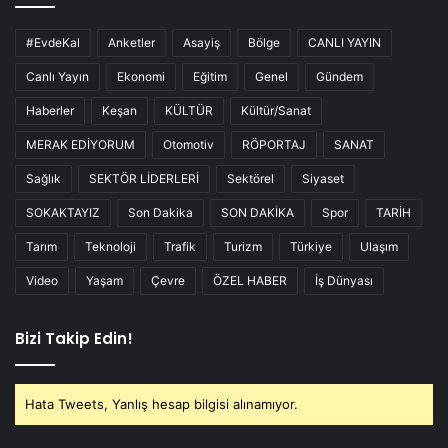
#EvdeKal
Anketler
Asayiş
Bölge
CANLI YAYIN
Canlı Yayın
Ekonomi
Eğitim
Genel
Gündem
Haberler
Keşan
KÜLTÜR
Kültür/Sanat
MERAK EDİYORUM
Otomotiv
RÖPORTAJ
SANAT
Sağlık
SEKTÖR LİDERLERİ
Sektörel
Siyaset
SOKAKTAYIZ
Son Dakika
SON DAKİKA
Spor
TARİH
Tarım
Teknoloji
Trafik
Turizm
Türkiye
Ulaşım
Video
Yaşam
Çevre
ÖZEL HABER
İş Dünyası
Bizi Takip Edin!
Hata Tweets, Yanlış hesap bilgisi alınamıyor.