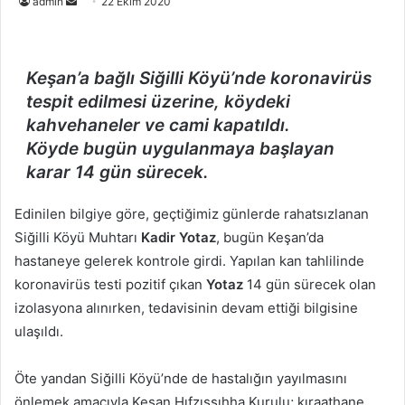
Bir
admin
22 Ekim 2020
e-
posta
göndermek
Keşan’a bağlı Siğilli Köyü’nde koronavirüs
tespit edilmesi üzerine, köydeki
kahvehaneler ve cami kapatıldı.
Köyde bugün uygulanmaya başlayan
karar 14 gün sürecek.
Edinilen bilgiye göre, geçtiğimiz günlerde rahatsızlanan
Siğilli Köyü Muhtarı
Kadir Yotaz
, bugün Keşan’da
hastaneye gelerek kontrole girdi. Yapılan kan tahlilinde
koronavirüs testi pozitif çıkan
Yotaz
14 gün sürecek olan
izolasyona alınırken, tedavisinin devam ettiği bilgisine
ulaşıldı.
Öte yandan Siğilli Köyü’nde de hastalığın yayılmasını
önlemek amacıyla Keşan Hıfzıssıhha Kurulu; kıraathane,