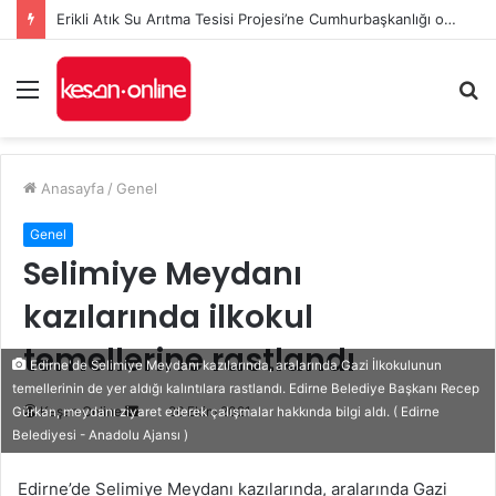
Erikli Atık Su Arıtma Tesisi Projesi’ne Cumhurbaşkanlığı onayı
Menü
A
y
...
Anasayfa
/
Genel
Genel
Selimiye Meydanı
kazılarında ilkokul
temellerine rastlandı
Edirne'de Selimiye Meydanı kazılarında, aralarında Gazi İlkokulunun
temellerinin de yer aldığı kalıntılara rastlandı. Edirne Belediye Başkanı Recep
Bir
Keşan Online
26 Ekim 2021
Gürkan, meydanı ziyaret ederek çalışmalar hakkında bilgi aldı. ( Edirne
Belediyesi - Anadolu Ajansı )
e-
posta
Edirne’de Selimiye Meydanı kazılarında, aralarında Gazi
göndermek