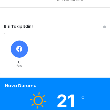
Bizi Takip Edin!
0
Fans
Hava Durumu
21
℃