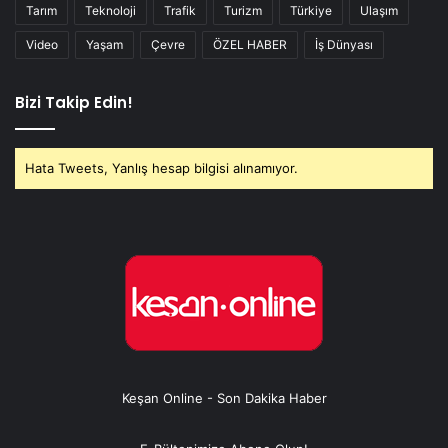
Tarım
Teknoloji
Trafik
Turizm
Türkiye
Ulaşım
Video
Yaşam
Çevre
ÖZEL HABER
İş Dünyası
Bizi Takip Edin!
Hata Tweets, Yanlış hesap bilgisi alınamıyor.
Keşan Online - Son Dakika Haber