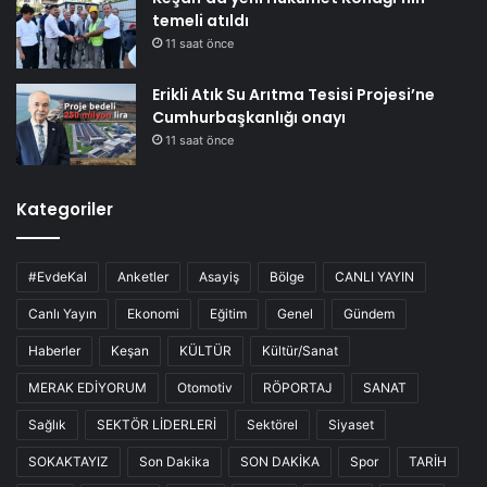
temeli atıldı
11 saat önce
Erikli Atık Su Arıtma Tesisi Projesi’ne
Cumhurbaşkanlığı onayı
11 saat önce
Kategoriler
#EvdeKal
Anketler
Asayiş
Bölge
CANLI YAYIN
Canlı Yayın
Ekonomi
Eğitim
Genel
Gündem
Haberler
Keşan
KÜLTÜR
Kültür/Sanat
MERAK EDİYORUM
Otomotiv
RÖPORTAJ
SANAT
Sağlık
SEKTÖR LİDERLERİ
Sektörel
Siyaset
SOKAKTAYIZ
Son Dakika
SON DAKİKA
Spor
TARİH