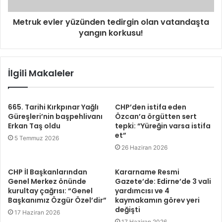
Metruk evler yüzünden tedirgin olan vatandaşta
yangın korkusu!
İlgili Makaleler
665. Tarihi Kırkpınar Yağlı
CHP’den istifa eden
Güreşleri’nin başpehlivanı
Özcan’a örgütten sert
Erkan Taş oldu
tepki: “Yüreğin varsa istifa
et”
5 Temmuz 2026
26 Haziran 2026
CHP İl Başkanlarından
Kararname Resmi
Genel Merkez önünde
Gazete’de: Edirne’de 3 vali
kurultay çağrısı: “Genel
yardımcısı ve 4
Başkanımız Özgür Özel’dir”
kaymakamın görev yeri
değişti
17 Haziran 2026
17 Haziran 2026