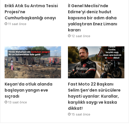
Erikli Atık Su Arıtma Tesisi
İl Genel Meclisi’nde
Projesi’ne
Edirne’yi deniz hudut
Cumhurbaşkanlığı onayı
kapısına bir adım daha
yaklaştıran Enez Limanı
11 saat önce
kararı
12 saat önce
Keşan’da otluk alanda
Fast Moto 22 Başkanı
başlayan yangın eve
Selim Şen’den sürücülere
sıçradı
hayati uyarılar: Kurallar,
karşılıklı saygı ve kaska
13 saat önce
dikkat!
15 saat önce