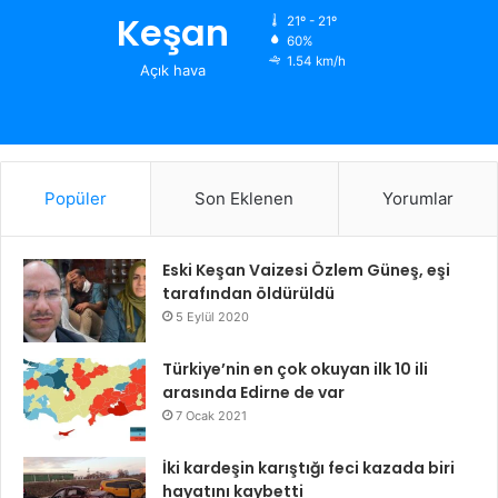
Keşan
21º - 21º
60%
1.54 km/h
Açık hava
Popüler
Son Eklenen
Yorumlar
Eski Keşan Vaizesi Özlem Güneş, eşi
tarafından öldürüldü
5 Eylül 2020
Türkiye’nin en çok okuyan ilk 10 ili
arasında Edirne de var
7 Ocak 2021
İki kardeşin karıştığı feci kazada biri
hayatını kaybetti