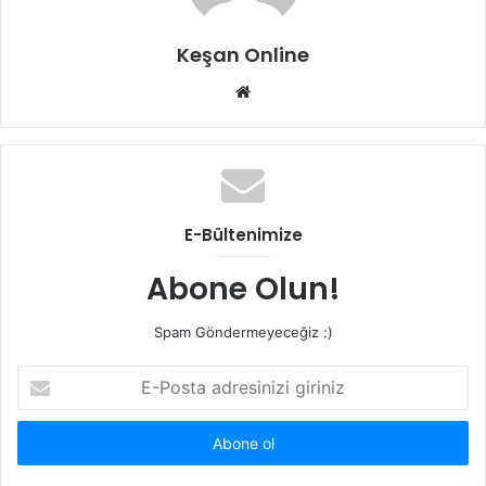
Keşan Online
Web
sitesi
E-Bültenimize
Abone Olun!
Spam Göndermeyeceğiz :)
E-
Posta
adresinizi
giriniz