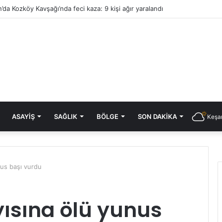
’da Kozköy Kavşağı’nda feci kaza: 9 kişi ağır yaralandı
ASAYIŞ
SAĞLIK
BÖLGE
SON DAKIKA
Keşan
nus başı vurdu
yısına ölü yunus