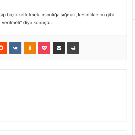
esip biçip katletmek insanlığa sığmaz, kesinlikle bu gibi
m verilmeli” diye konuştu.
erest
Reddit
VKontakte
Odnoklassniki
Pocket
E-Posta ile paylaş
Yazdır