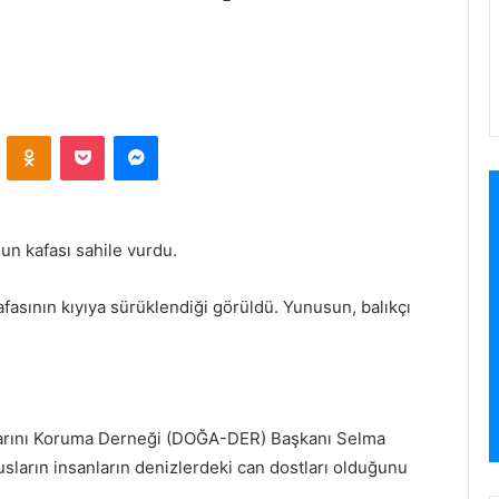
VKontakte
Odnoklassniki
Pocket
Messenger
un kafası sahile vurdu.
afasının kıyıya sürüklendiği görüldü. Yunusun, balıkçı
larını Koruma Derneği (DOĞA-DER) Başkanı Selma
sların insanların denizlerdeki can dostları olduğunu