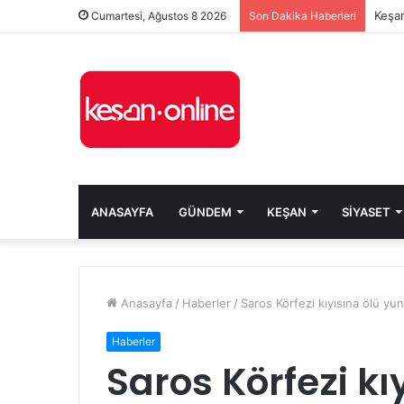
Keşan
Cumartesi, Ağustos 8 2026
Son Dakika Haberleri
ANASAYFA
GÜNDEM
KEŞAN
SIYASET
Anasayfa
/
Haberler
/
Saros Körfezi kıyısına ölü yu
Haberler
Saros Körfezi kı