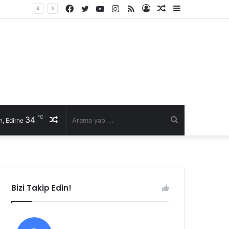
Facebook
Twitter
YouTube
Instagram
RSS
Kayıt
Rastgele
Kenar
Ol
Makale
Bölmesi
℃
34
Rastgele
Arama
, Edirne
Makale
yap
...
Bizi Takip Edin!