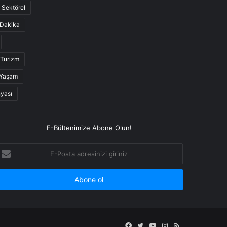
Sektörel
Dakika
Turizm
Yaşam
nyası
E-Bültenimize Abone Olun!
-
osta
dresinizi
iriniz
Facebook
Twitter
YouTube
Instagram
RSS