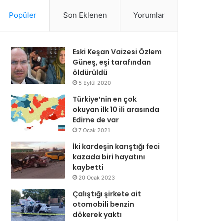
Popüler
Son Eklenen
Yorumlar
Eski Keşan Vaizesi Özlem
Güneş, eşi tarafından
öldürüldü
5 Eylül 2020
Türkiye’nin en çok
okuyan ilk 10 ili arasında
Edirne de var
7 Ocak 2021
İki kardeşin karıştığı feci
kazada biri hayatını
kaybetti
20 Ocak 2023
Çalıştığı şirkete ait
otomobili benzin
dökerek yaktı