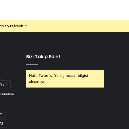
o to refresh it.
Bizi Takip Edin!
Hata Tweets, Yanlış hesap bilgisi
alınamıyor.
Yayın
Gündem
UM
AT