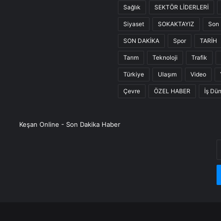
Sağlık
SEKTÖR LİDERLERİ
Siyaset
SOKAKTAYIZ
Son 
SON DAKİKA
Spor
TARİH
Tarım
Teknoloji
Trafik
Türkiye
Ulaşım
Video
Çevre
ÖZEL HABER
İş Dü
Keşan Online - Son Dakika Haber
E
P
a
g