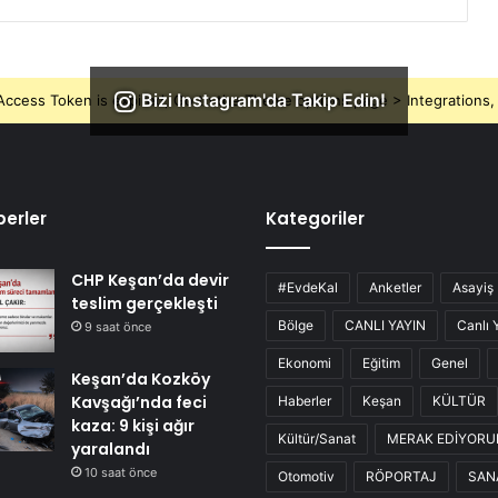
Bizi Instagram'da Takip Edin!
ccess Token is expired, Go to the Theme options page > Integrations, t
erler
Kategoriler
CHP Keşan’da devir
#EvdeKal
Anketler
Asayiş
teslim gerçekleşti
Bölge
CANLI YAYIN
Canlı 
9 saat önce
Ekonomi
Eğitim
Genel
Keşan’da Kozköy
Kavşağı’nda feci
Haberler
Keşan
KÜLTÜR
kaza: 9 kişi ağır
Kültür/Sanat
MERAK EDİYOR
yaralandı
10 saat önce
Otomotiv
RÖPORTAJ
SAN