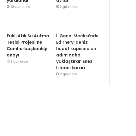
yaralandı
atıldı
10 saat önce
2 gün önce
Erikli Atık Su Arıtma
İl Genel Meclisi’nde
Tesisi Projesi’ne
Edirne’yi deniz
Cumhurbaşkanlığı
hudut kapısına bir
onayı
adım daha
yaklaştıran Enez
2 gün önce
Limanı kararı
2 gün önce