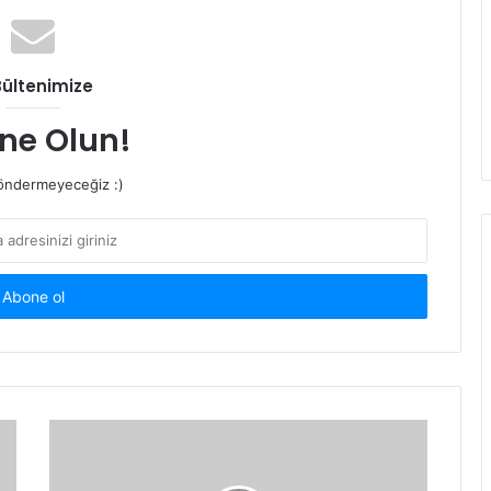
Bültenimize
ne Olun!
ndermeyeceğiz :)