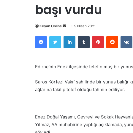
başı vurdu
Bir
Keşan Online
9 Nisan 2021
e-
Facebook
Twitter
LinkedIn
Tumblr
Pinterest
Reddit
posta
göndermek
Edirne’nin Enez ilçesinde telef olmuş bir yunus
Saros Körfezi Vakıf sahilinde bir yunus balığı k
ağlarına takılıp telef olduğu tahmin ediliyor.
Enez Doğal Yaşamı, Çevreyi ve Sokak Hayvan
Yılmaz, AA muhabirine yaptığı açıklamada, yunu
söyledi.