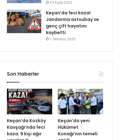
23 Eylül 2022
Keşan’da feci kaza!
Jandarma astsubay ve
genç çift hayatını
kaybetti
1 Temmuz 2025
Son Haberler
Keşan’da Kozköy
Keşan’da yeni
Kavşağı’nda feci
Hükümet
kaza: 9 kişi ağır
Konağı’nın temeli