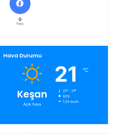
0
Fans
Hava Durumu
21
℃
Keşan
21º - 21º
60%
1.54 km/h
Açık hava