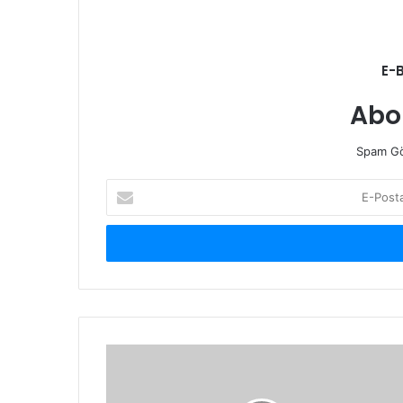
E-
Abo
Spam Gö
E-
Posta
adresinizi
giriniz