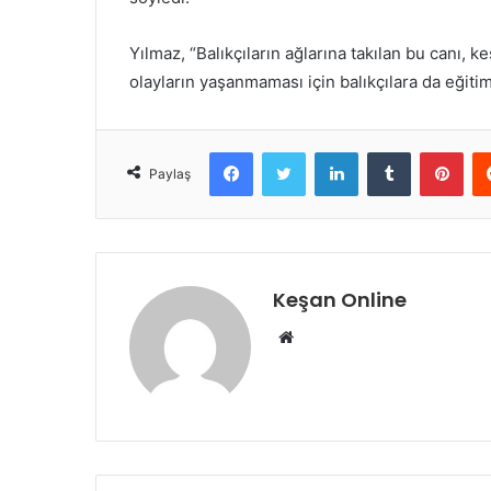
Yılmaz, “Balıkçıların ağlarına takılan bu canı, k
olayların yaşanmaması için balıkçılara da eğiti
Facebook
Twitter
LinkedIn
Tumblr
Pint
Paylaş
Keşan Online
Web
sitesi