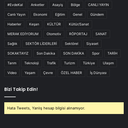
#EvdeKal
Anketler
Asayiş
Bölge
CANLI YAYIN
Canlı Yayın
Ekonomi
Eğitim
Genel
Gündem
Haberler
Keşan
KÜLTÜR
Kültür/Sanat
MERAK EDİYORUM
Otomotiv
RÖPORTAJ
SANAT
Sağlık
SEKTÖR LİDERLERİ
Sektörel
Siyaset
SOKAKTAYIZ
Son Dakika
SON DAKİKA
Spor
TARİH
Tarım
Teknoloji
Trafik
Turizm
Türkiye
Ulaşım
Video
Yaşam
Çevre
ÖZEL HABER
İş Dünyası
Bizi Takip Edin!
Hata Tweets, Yanlış hesap bilgisi alınamıyor.