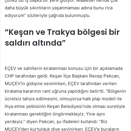
çünkü bu iş başka bir yere gidiyor. Maalesef ileride çok
daha büyük sıkıntıların yaşanmaması adına bunu rica
ediyorum” sözleriyle çağrıda bulunmuştu.
“Keşan ve Trakya bölgesi bir
saldırı altında”
EÇEV ve sahillerin kiralanması konusu için bir açıklamada
CHP tarafından geldi. Keşan İlçe Başkanı Recep Pekcan,
MUÇEV’in gidişine sevinirken, EÇEV tarafından verilen
kiralama kararının rant uğruna yapıldığını belirtti. “Bölgenin
ücretsiz tahsis edilmesini, olmuyorsa halk plajı modeli ile
ihya etme yetkisinin Keşan Belediyesi’nde olması suretiyle
kiralanması gerektiğini öngörmekteyiz. Yine aynı
yerdeyiz.” diyen Pekcan, şu ifadeleri kullandı: “Biz
MUÇEV’den kurtulduk diye sevinirken, EÇEV’e buraların