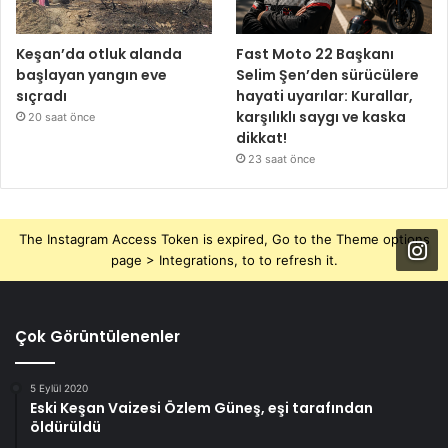
Keşan’da otluk alanda
Fast Moto 22 Başkanı
başlayan yangın eve
Selim Şen’den sürücülere
sıçradı
hayati uyarılar: Kurallar,
karşılıklı saygı ve kaska
20 saat önce
dikkat!
23 saat önce
The Instagram Access Token is expired, Go to the Theme options
page > Integrations, to to refresh it.
Çok Görüntülenenler
5 Eylül 2020
Eski Keşan Vaizesi Özlem Güneş, eşi tarafından
öldürüldü