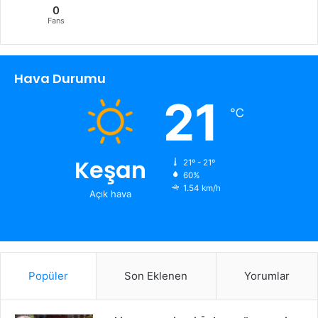
0
Fans
Hava Durumu
21
℃
Keşan
21º - 21º
60%
1.54 km/h
Açık hava
Popüler
Son Eklenen
Yorumlar