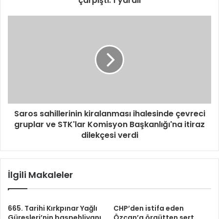
çarpıştı: 1 yaralı
Saros sahillerinin kiralanması ihalesinde çevreci
gruplar ve STK'lar Komisyon Başkanlığı'na itiraz
dilekçesi verdi
İlgili Makaleler
665. Tarihi Kırkpınar Yağlı
CHP’den istifa eden
Güreşleri’nin başpehlivanı
Özcan’a örgütten sert