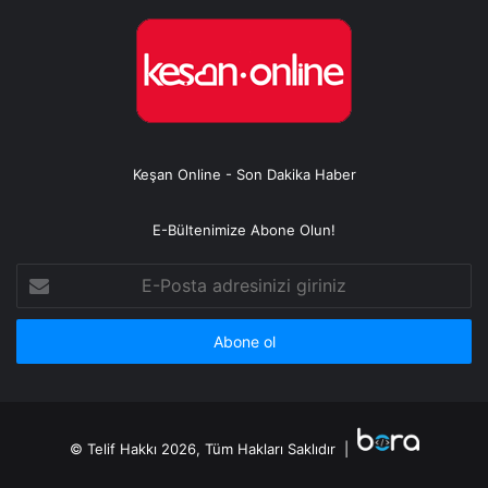
Keşan Online - Son Dakika Haber
E-Bültenimize Abone Olun!
E-
Posta
adresinizi
giriniz
© Telif Hakkı 2026, Tüm Hakları Saklıdır |