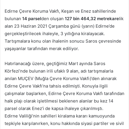
posta
Edirne Çevre Koruma Vakfı, Keşan ve Enez sahillerinde
göndermek
bulunan
14 parsel
den oluşan
127 bin 464,32 metrekare
lik
alan 23 Haziran 2021 Çarşamba günü (yarın) Edirne’de
gerçekleştirilecek ihaleyle, 3 yıllığına kiralayacak.
Tartışmalara konu olan ihalenin sonucu Saros çevresinde
yaşayanlar tarafından merak ediliyor.
Hatırlanacağı üzere, geçtiğimiz Mart ayında Saros
Körfezi’nde bulunan irili ufaklı 9 alan, adı tartışmalarla
anılan MUÇEV (Muğla Çevre Koruma Vakfı)’den alınarak
Edirne Çevre Vakfı’na tahsis edilmişti. Konuyla ilgili
çalışmalar başlarken, Edirne Çevre Koruma Vakfı tarafından
halk plajı olarak işletilmesi beklenen alanlar bu kez 14
parsel olarak Enez’i de kapsa ihaleye çıkarılmıştı.
Edirne Valiliği’nin sahilleri kiralama kararı kamuoyunda
tepkiyle karşılanırken, konu hakkında siyasi partiler ve sivil