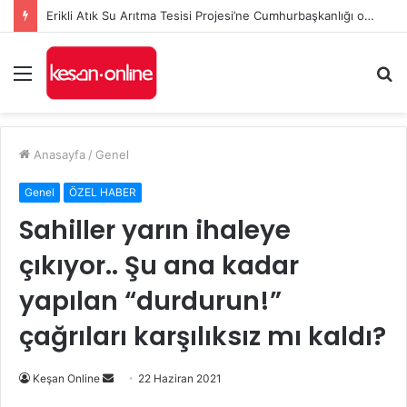
Erikli Atık Su Arıtma Tesisi Projesi’ne Cumhurbaşkanlığı onayı
Menü
A
y
...
Anasayfa
/
Genel
Genel
ÖZEL HABER
Sahiller yarın ihaleye
çıkıyor.. Şu ana kadar
yapılan “durdurun!”
çağrıları karşılıksız mı kaldı?
Bir
Keşan Online
22 Haziran 2021
e-