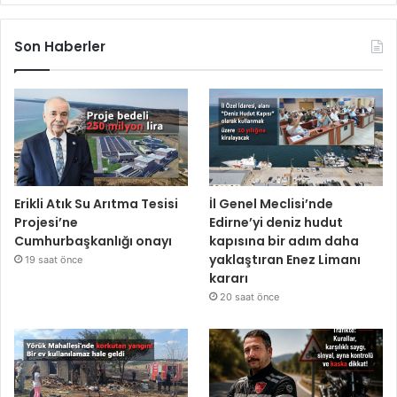
Son Haberler
Erikli Atık Su Arıtma Tesisi
İl Genel Meclisi’nde
Projesi’ne
Edirne’yi deniz hudut
Cumhurbaşkanlığı onayı
kapısına bir adım daha
yaklaştıran Enez Limanı
19 saat önce
kararı
20 saat önce