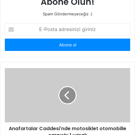
Abone Olun!
Spam Göndermeyeceğiz :)
E-
Posta
adresinizi
giriniz
Anafartalar Caddesi'nde motosiklet otomobille