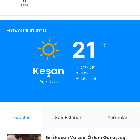
0
Fans
Hava Durumu
21
℃
Keşan
21º - 21º
60%
1.54 km/h
Açık hava
Popüler
Son Eklenen
Yorumlar
Eski Keşan Vaizesi Özlem Güneş, eşi