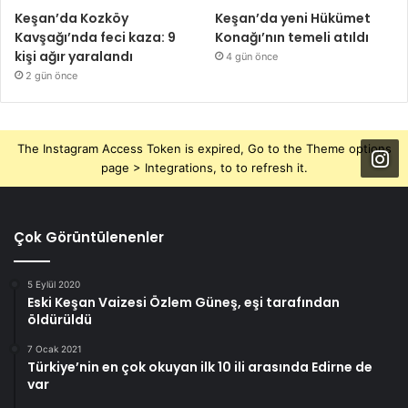
Keşan’da Kozköy
Keşan’da yeni Hükümet
Kavşağı’nda feci kaza: 9
Konağı’nın temeli atıldı
kişi ağır yaralandı
4 gün önce
2 gün önce
The Instagram Access Token is expired, Go to the Theme options
page > Integrations, to to refresh it.
Çok Görüntülenenler
5 Eylül 2020
Eski Keşan Vaizesi Özlem Güneş, eşi tarafından
öldürüldü
7 Ocak 2021
Türkiye’nin en çok okuyan ilk 10 ili arasında Edirne de
var