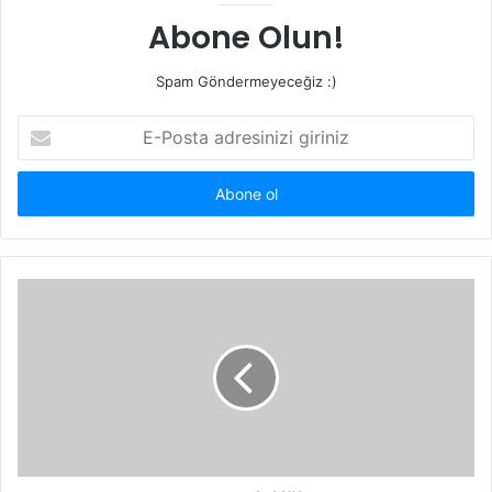
Abone Olun!
Spam Göndermeyeceğiz :)
E-
Posta
adresinizi
giriniz