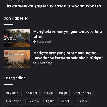
20 Ocak 2023
İki kardeşin karıştığı feci kazada biri hayatını kaybetti
Son Haberler
Meriç’teki orman yangını kontrol altına
alındı
5 saat önce
Meriç’te anız yangını ormana sıçradı:
Havadan ve karadan müdahale sürüyor
19 saat önce
Kategoriler
#EvdeKal
Anketler
Asayiş
Bölge
CANLI YAYIN
Canlı Yayın
Ekonomi
Eğitim
Genel
Gündem