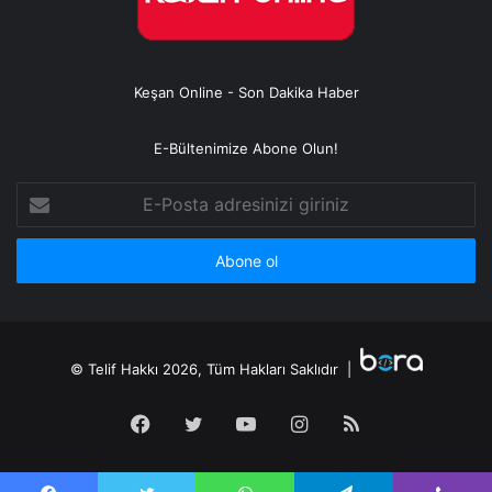
Keşan Online - Son Dakika Haber
E-Bültenimize Abone Olun!
E-
Posta
adresinizi
giriniz
© Telif Hakkı 2026, Tüm Hakları Saklıdır |
Facebook
Twitter
YouTube
Instagram
RSS