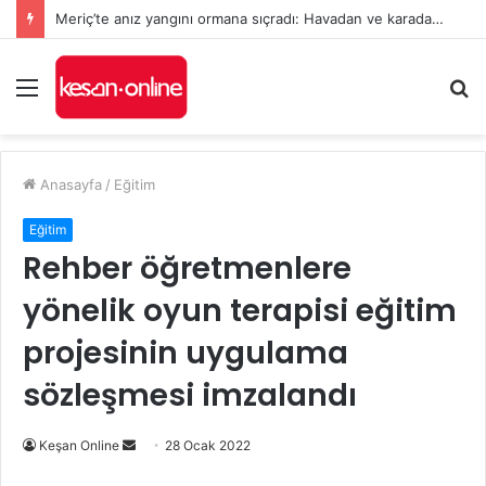
Meriç’te anız yangını ormana sıçradı: Havadan ve karadan müdahale sürüyor
Menü
A
y
...
Anasayfa
/
Eğitim
Eğitim
Rehber öğretmenlere
yönelik oyun terapisi eğitim
projesinin uygulama
sözleşmesi imzalandı
Bir
Keşan Online
28 Ocak 2022
e-