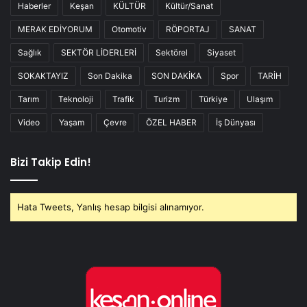
Haberler
Keşan
KÜLTÜR
Kültür/Sanat
MERAK EDİYORUM
Otomotiv
RÖPORTAJ
SANAT
Sağlık
SEKTÖR LİDERLERİ
Sektörel
Siyaset
SOKAKTAYIZ
Son Dakika
SON DAKİKA
Spor
TARİH
Tarım
Teknoloji
Trafik
Turizm
Türkiye
Ulaşım
Video
Yaşam
Çevre
ÖZEL HABER
İş Dünyası
Bizi Takip Edin!
Hata Tweets, Yanlış hesap bilgisi alınamıyor.